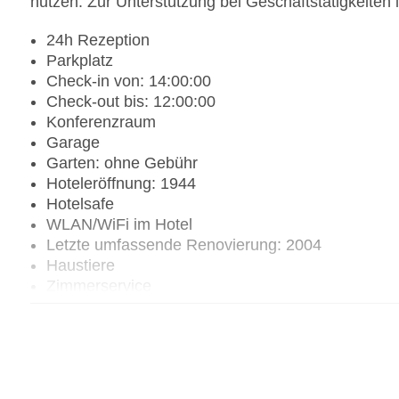
nutzen. Zur Unterstützung bei Geschäftstätigkeiten i
24h Rezeption
Parkplatz
Check-in von: 14:00:00
Check-out bis: 12:00:00
Konferenzraum
Garage
Garten: ohne Gebühr
Hoteleröffnung: 1944
Hotelsafe
WLAN/WiFi im Hotel
Letzte umfassende Renovierung: 2004
Haustiere
Zimmerservice
Sonnenterrasse
Gesamtanzahl der Stockwerke: 3
Gesamtanzahl der Zimmer: 19
Zahlungsarten: American Express, Diners Club, 
Landeskategorie: 3 Sterne