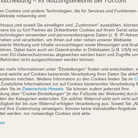
ntscheidung – Ihr Nutzungserlebnis bei TUI.com
en Cookies und andere Technologien, die für Services und Funktionen 
Website notwendig sind.
hinaus und soweit Sie einwilligen und „Zustimmen“ auswählen, können
sere bis zu fünf Partner als Drittanbieter Cookies auf Ihrem Gerät setz
Technologien verwenden und personenbezogene Daten [z. B. IP-Adres
heben und verarbeiten, um Ihnen auf oder neben unserer Webseite
isierte Werbung und Inhalte vorzuschlagen sowie Messungen und Ana
ühren. Dabei kann auch ein Datentransfer in Drittstaaten [z.B. USA] mö
o vom EU-Datenschutzniveau abgewichen werden kann und Zugriffe vo
 Behörden nicht ausgeschlossen werden können.
en mehr Informationen unter "Einstellungen" finden und entscheiden, 
und welche auf Cookies basierende Verarbeitung Ihrer Daten Sie able
eptieren möchten. Weitere Information zu den Cookies finden Sie im
Co
. Zusätzliche Informationen zur auf Cookies basierenden Verarbeitung I
nden Sie im
Datenschutz-Hinweis
. Sie können zudem jederzeit Ihre
dung über "Cookie-Einstellungen" [in der Fußzeile der Webseite] durch
ten der Kategorien widerrufen. Ein solcher Widerruf wirkt sich nicht auf
igkeit der bis zum Widerruf erfolgten Verarbeitung aus. Soweit Sie „A
nd Ihre Zustimmung verweigern, können keine individuellen Angebote
itet werden, nur notwendige Cookies sind aktiv.
sum