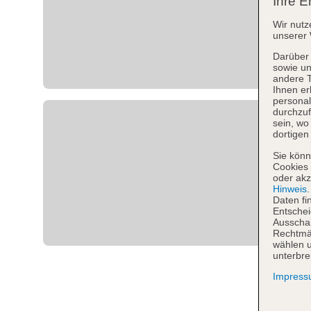
Ihre E
Wir nutz
unserer 
Darüber 
sowie un
andere 
Ihnen er
personal
durchzuf
sein, w
dortigen
Sie könn
Cookies 
oder akz
Hinweis
Daten fi
Entschei
Ausschal
Rechtmäß
wählen u
unterbre
Impres