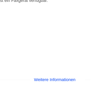
st ein Faxgerät verfügbar.
Weitere Informationen
EC Maestro, Mastercard, Visa