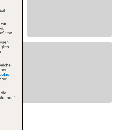
auf
 wir
en,
se] von
lysen
glich
n
welche
hnen
okie-
hrer
 die
blehnen“