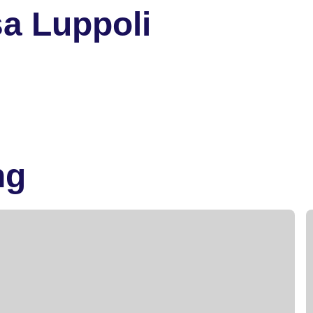
a Luppoli
ng