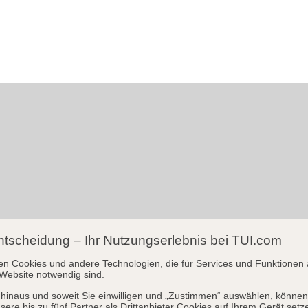
ntscheidung – Ihr Nutzungserlebnis bei TUI.com
en Cookies und andere Technologien, die für Services und Funktionen 
Website notwendig sind.
hinaus und soweit Sie einwilligen und „Zustimmen“ auswählen, können
sere bis zu fünf Partner als Drittanbieter Cookies auf Ihrem Gerät setz