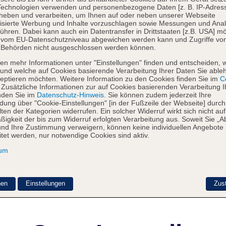
Technologien verwenden und personenbezogene Daten [z. B. IP-Adres
heben und verarbeiten, um Ihnen auf oder neben unserer Webseite
isierte Werbung und Inhalte vorzuschlagen sowie Messungen und Ana
ühren. Dabei kann auch ein Datentransfer in Drittstaaten [z.B. USA] mö
o vom EU-Datenschutzniveau abgewichen werden kann und Zugriffe vo
 Behörden nicht ausgeschlossen werden können.
en mehr Informationen unter "Einstellungen" finden und entscheiden, 
und welche auf Cookies basierende Verarbeitung Ihrer Daten Sie able
eptieren möchten. Weitere Information zu den Cookies finden Sie im
Co
. Zusätzliche Informationen zur auf Cookies basierenden Verarbeitung I
nden Sie im
Datenschutz-Hinweis
. Sie können zudem jederzeit Ihre
dung über "Cookie-Einstellungen" [in der Fußzeile der Webseite] durch
ten der Kategorien widerrufen. Ein solcher Widerruf wirkt sich nicht auf
igkeit der bis zum Widerruf erfolgten Verarbeitung aus. Soweit Sie „A
nd Ihre Zustimmung verweigern, können keine individuellen Angebote
itet werden, nur notwendige Cookies sind aktiv.
sum
nen
Einstellungen
Zus