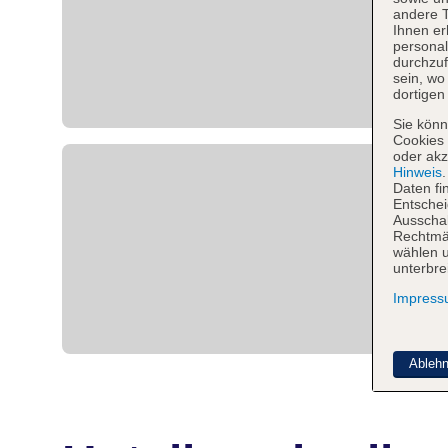
andere 
Ihnen er
personal
durchzuf
sein, w
dortigen
Sie könn
Cookies 
oder akz
Hinweis
Daten fi
Entschei
Ausschal
Rechtmäß
wählen u
unterbre
Impres
Ableh