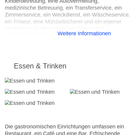
Kinderbetreuung, eine Autovermietung,
medizinische Betreuung, ein Transferservice, ein
Zimmerservice, ein Weckdienst, ein Wäscheservice,
ein Friseur, eine Münzwäscherei und ein eigener
Shuttlebus. Radfahrer können neben den
Weitere Informationen
Stellplätzen auch die Leihmöglichkeiten nutzen. Zur
Unterstützung bei der Kommunikation und
Geschäftlichem bietet das Business-Center ein
Faxgerät.
Essen & Trinken
24h Rezeption
Parkplatz
Check-in von: 15:00:00
Check-out bis: 11:30:00
Konferenzraum
Garage
Garten: ohne Gebühr
Hoteleröffnung: 2018
Hotelsafe
Die gastronomischen Einrichtungen umfassen ein
WLAN/WiFi im Hotel
Restaurant, ein Café und eine Bar. Erfrischende