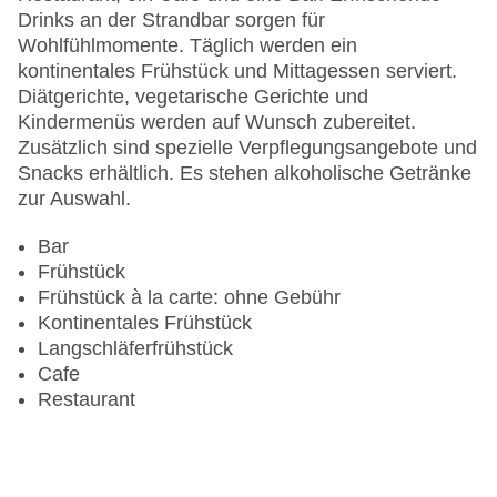
Letzte umfassende Renovierung: 2018
Drinks an der Strandbar sorgen für
Minimarkt
Wohlfühlmomente. Täglich werden ein
Anzahl der Konferenzräume: 1
kontinentales Frühstück und Mittagessen serviert.
Haustiere
Diätgerichte, vegetarische Gerichte und
Zimmerservice
Kindermenüs werden auf Wunsch zubereitet.
Sonnenterrasse
Zusätzlich sind spezielle Verpflegungsangebote und
Gesamtanzahl der Stockwerke: 2
Snacks erhältlich. Es stehen alkoholische Getränke
Gesamtanzahl der Zimmer: 32
zur Auswahl.
Pools:Kinderbecken, Indoor Pool, Outdoor Pool,
Sonnenschirme am Pool, Liegen am Pool
Bar
Zahlungsarten: American Express, Mastercard,
Frühstück
Visa
Frühstück à la carte: ohne Gebühr
Landeskategorie: 3 Sterne
Kontinentales Frühstück
Langschläferfrühstück
Cafe
Restaurant