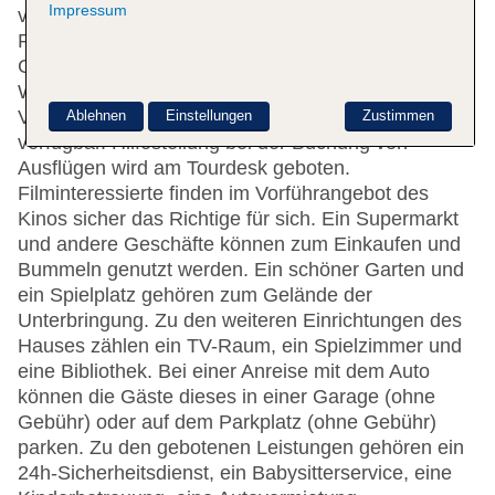
Impressum
verbringen. Das freundliche Personal an der
Rezeption ist gerne bei allen Fragen behilflich. Eine
Gepäckaufbewahrung, ein Safe und eine
Wechselstube stehen als Serviceleistungen zur
Verfügung. WLAN ist in den öffentlichen Bereichen
Ablehnen
Einstellungen
Zustimmen
verfügbar. Hilfestellung bei der Buchung von
Ausflügen wird am Tourdesk geboten.
Filminteressierte finden im Vorführangebot des
Kinos sicher das Richtige für sich. Ein Supermarkt
und andere Geschäfte können zum Einkaufen und
Bummeln genutzt werden. Ein schöner Garten und
ein Spielplatz gehören zum Gelände der
Unterbringung. Zu den weiteren Einrichtungen des
Hauses zählen ein TV-Raum, ein Spielzimmer und
eine Bibliothek. Bei einer Anreise mit dem Auto
können die Gäste dieses in einer Garage (ohne
Gebühr) oder auf dem Parkplatz (ohne Gebühr)
parken. Zu den gebotenen Leistungen gehören ein
24h-Sicherheitsdienst, ein Babysitterservice, eine