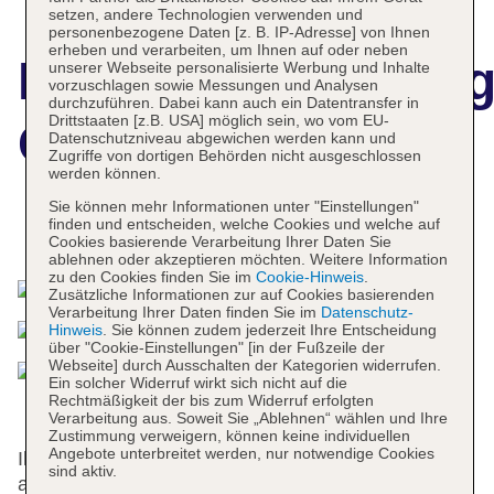
setzen, andere Technologien verwenden und
personenbezogene Daten [z. B. IP-Adresse] von Ihnen
erheben und verarbeiten, um Ihnen auf oder neben
Hotelbeschreibun
unserer Webseite personalisierte Werbung und Inhalte
vorzuschlagen sowie Messungen und Analysen
durchzuführen. Dabei kann auch ein Datentransfer in
Drittstaaten [z.B. USA] möglich sein, wo vom EU-
Casa Valeria
Datenschutzniveau abgewichen werden kann und
Zugriffe von dortigen Behörden nicht ausgeschlossen
werden können.
Sie können mehr Informationen unter "Einstellungen"
finden und entscheiden, welche Cookies und welche auf
Das bietet Ihre Unterkunft
Cookies basierende Verarbeitung Ihrer Daten Sie
ablehnen oder akzeptieren möchten. Weitere Information
zu den Cookies finden Sie im
Cookie-Hinweis
.
Zusätzliche Informationen zur auf Cookies basierenden
Verarbeitung Ihrer Daten finden Sie im
Datenschutz-
Hinweis
. Sie können zudem jederzeit Ihre Entscheidung
über "Cookie-Einstellungen" [in der Fußzeile der
Webseite] durch Ausschalten der Kategorien widerrufen.
Ein solcher Widerruf wirkt sich nicht auf die
Rechtmäßigkeit der bis zum Widerruf erfolgten
Verarbeitung aus. Soweit Sie „Ablehnen“ wählen und Ihre
Zustimmung verweigern, können keine individuellen
Angebote unterbreitet werden, nur notwendige Cookies
Ihren Aufenthalt können die Gäste im
sind aktiv.
ansprechenden Ambiente der 32 Zimmer