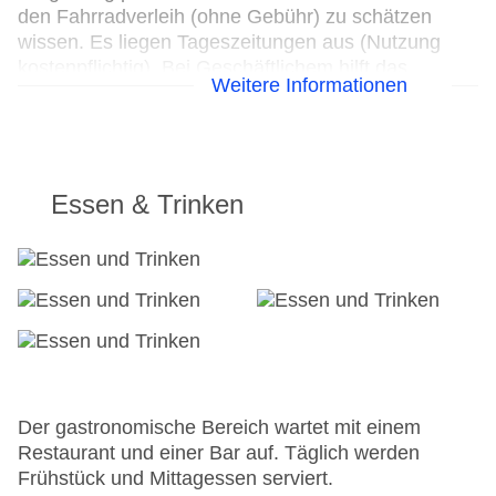
den Fahrradverleih (ohne Gebühr) zu schätzen
wissen. Es liegen Tageszeitungen aus (Nutzung
kostenpflichtig). Bei Geschäftlichem hilft das
Weitere Informationen
Business-Center gerne weiter und bietet ein
Faxgerät an.
24h Rezeption
Parkplatz
Essen & Trinken
Check-in von: 15:00:00
Check-out bis: 12:00:00
Konferenzraum
Garage
Garten: ohne Gebühr
Hoteleröffnung: 1888
Hotelsafe
WLAN/WiFi im Hotel
Letzte umfassende Renovierung: 2013
Der gastronomische Bereich wartet mit einem
Lift
Restaurant und einer Bar auf. Täglich werden
Anzahl der Konferenzräume: 1
Frühstück und Mittagessen serviert.