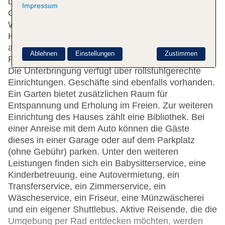
der Unterbringung umfasst eine
Impressum
Gepäckaufbewahrung, einen Safe und eine
Wechselstube. Im Haus steht WLAN zur Verfügung.
Hilfestellung bei der Buchung von Ausflügen wird
am Tourdesk geboten. Das Hotel verfügt über eine
Ablehnen
Einstellungen
Zustimmen
Reihe von behindertengerechten Annehmlichkeiten.
Die Unterbringung verfügt über rollstuhlgerechte
Einrichtungen. Geschäfte sind ebenfalls vorhanden.
Ein Garten bietet zusätzlichen Raum für
Entspannung und Erholung im Freien. Zur weiteren
Einrichtung des Hauses zählt eine Bibliothek. Bei
einer Anreise mit dem Auto können die Gäste
dieses in einer Garage oder auf dem Parkplatz
(ohne Gebühr) parken. Unter den weiteren
Leistungen finden sich ein Babysitterservice, eine
Kinderbetreuung, eine Autovermietung, ein
Transferservice, ein Zimmerservice, ein
Wäscheservice, ein Friseur, eine Münzwäscherei
und ein eigener Shuttlebus. Aktive Reisende, die die
Umgebung per Rad entdecken möchten, werden