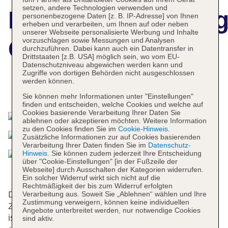
setzen, andere Technologien verwenden und
Hotelbeschreibun
personenbezogene Daten [z. B. IP-Adresse] von Ihnen
erheben und verarbeiten, um Ihnen auf oder neben
unserer Webseite personalisierte Werbung und Inhalte
Castell Son Claret
vorzuschlagen sowie Messungen und Analysen
durchzuführen. Dabei kann auch ein Datentransfer in
Drittstaaten [z.B. USA] möglich sein, wo vom EU-
Datenschutzniveau abgewichen werden kann und
Zugriffe von dortigen Behörden nicht ausgeschlossen
werden können.
Das bietet Ihre Unterkunft
Sie können mehr Informationen unter "Einstellungen"
finden und entscheiden, welche Cookies und welche auf
Cookies basierende Verarbeitung Ihrer Daten Sie
ablehnen oder akzeptieren möchten. Weitere Information
zu den Cookies finden Sie im
Cookie-Hinweis
.
Zusätzliche Informationen zur auf Cookies basierenden
Verarbeitung Ihrer Daten finden Sie im
Datenschutz-
Hinweis
. Sie können zudem jederzeit Ihre Entscheidung
über "Cookie-Einstellungen" [in der Fußzeile der
Webseite] durch Ausschalten der Kategorien widerrufen.
Ein solcher Widerruf wirkt sich nicht auf die
Rechtmäßigkeit der bis zum Widerruf erfolgten
Das Hotel mit einem Aufzug verfügt über 38
Verarbeitung aus. Soweit Sie „Ablehnen“ wählen und Ihre
Zustimmung verweigern, können keine individuellen
Zimmer. Das freundliche Personal an der Rezeption
Angebote unterbreitet werden, nur notwendige Cookies
ist gerne bei allen Fragen behilflich. Die Einrichtung
sind aktiv.