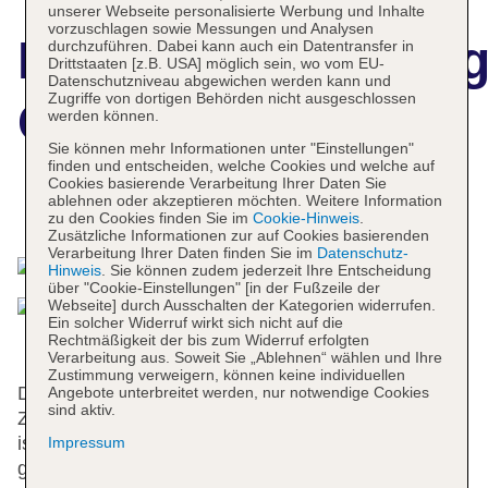
unserer Webseite personalisierte Werbung und Inhalte
vorzuschlagen sowie Messungen und Analysen
Hotelbeschreibun
durchzuführen. Dabei kann auch ein Datentransfer in
Drittstaaten [z.B. USA] möglich sein, wo vom EU-
Datenschutzniveau abgewichen werden kann und
Zugriffe von dortigen Behörden nicht ausgeschlossen
Castlecourt
werden können.
Sie können mehr Informationen unter "Einstellungen"
finden und entscheiden, welche Cookies und welche auf
Cookies basierende Verarbeitung Ihrer Daten Sie
ablehnen oder akzeptieren möchten. Weitere Information
Das bietet Ihre Unterkunft
zu den Cookies finden Sie im
Cookie-Hinweis
.
Zusätzliche Informationen zur auf Cookies basierenden
Verarbeitung Ihrer Daten finden Sie im
Datenschutz-
Hinweis
. Sie können zudem jederzeit Ihre Entscheidung
über "Cookie-Einstellungen" [in der Fußzeile der
Webseite] durch Ausschalten der Kategorien widerrufen.
Ein solcher Widerruf wirkt sich nicht auf die
Rechtmäßigkeit der bis zum Widerruf erfolgten
Verarbeitung aus. Soweit Sie „Ablehnen“ wählen und Ihre
Zustimmung verweigern, können keine individuellen
Das Hotel mit einem Aufzug verfügt über 140
Angebote unterbreitet werden, nur notwendige Cookies
sind aktiv.
Zimmer. Das freundliche Personal an der Rezeption
ist gerne bei allen Fragen behilflich. Zur Einrichtung
Impressum
gehören eine Gepäckaufbewahrung, ein Safe und