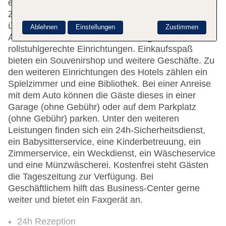
ein Getränkeautomat. Per WLAN erhalten die Gäste
Zugang zum Internet. Die Unterbringung verfügt
über eine Reihe von behindertengerechten
Ablehnen
Einstellungen
Zustimmen
Annehmlichkeiten. Das Haus verfügt über
rollstuhlgerechte Einrichtungen. Einkaufsspaß
bieten ein Souvenirshop und weitere Geschäfte. Zu
den weiteren Einrichtungen des Hotels zählen ein
Spielzimmer und eine Bibliothek. Bei einer Anreise
mit dem Auto können die Gäste dieses in einer
Garage (ohne Gebühr) oder auf dem Parkplatz
(ohne Gebühr) parken. Unter den weiteren
Leistungen finden sich ein 24h-Sicherheitsdienst,
ein Babysitterservice, eine Kinderbetreuung, ein
Zimmerservice, ein Weckdienst, ein Wäscheservice
und eine Münzwäscherei. Kostenfrei steht Gästen
die Tageszeitung zur Verfügung. Bei
Geschäftlichem hilft das Business-Center gerne
weiter und bietet ein Faxgerät an.
24h Rezeption