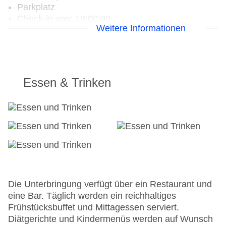
Parkplatz
Check-in von: 18:00:00
Weitere Informationen
Check-out bis: 11:00:00
Konferenzraum
Garage
Hotelsafe
WLAN/WiFi im Hotel
Essen & Trinken
Lift
Anzahl der Aufzüge: 1
Zimmerservice
Gesamtanzahl der Zimmer: 140
Pools:Indoor Pool, Outdoor Pool
Landeskategorie: 4 Sterne
Die Unterbringung verfügt über ein Restaurant und
eine Bar. Täglich werden ein reichhaltiges
Frühstücksbuffet und Mittagessen serviert.
Diätgerichte und Kindermenüs werden auf Wunsch