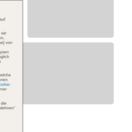
auf
 wir
en,
se] von
lysen
glich
n
welche
hnen
okie-
hrer
 die
blehnen“