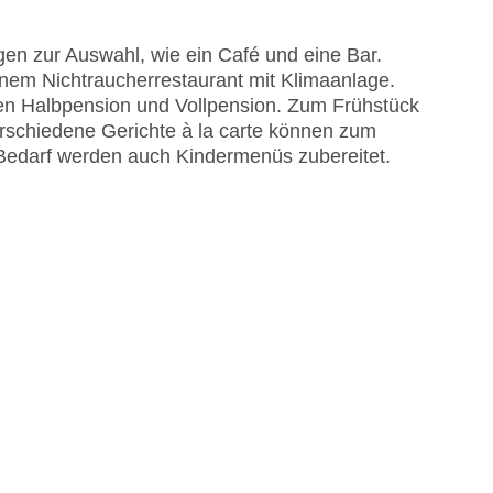
en zur Auswahl, wie ein Café und eine Bar.
astercard, Visa
inem Nichtraucherrestaurant mit Klimaanlage.
gen Halbpension und Vollpension. Zum Frühstück
erschiedene Gerichte à la carte können zum
Bedarf werden auch Kindermenüs zubereitet.