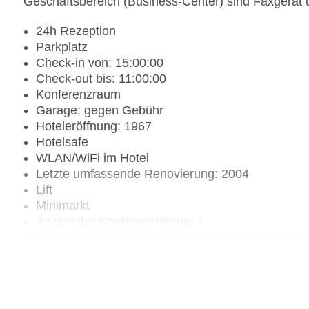
Geschäftsbereich (Business-Center) sind Faxgerät 
24h Rezeption
Parkplatz
Check-in von: 15:00:00
Check-out bis: 11:00:00
Konferenzraum
Garage: gegen Gebühr
Hoteleröffnung: 1967
Hotelsafe
WLAN/WiFi im Hotel
Letzte umfassende Renovierung: 2004
Lift
Minimarkt
Anzahl der Konferenzräume: 1
Anzahl der Aufzüge: 1
Haustiere: gegen Gebühr
Haustiere auf Anfrage: gegen Gebühr
Zimmerservice
Gesamtanzahl der Stockwerke: 5