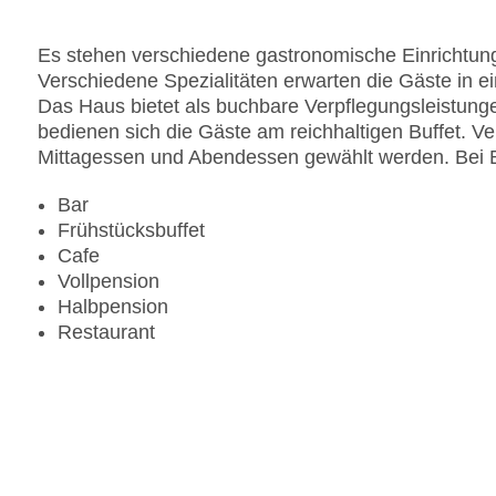
Gesamtanzahl der Zimmer: 111
Pools:Indoor Pool, Outdoor Pool, Liegen am Pool
Es stehen verschiedene gastronomische Einrichtung
Zahlungsarten: American Express, Diners Club, M
Verschiedene Spezialitäten erwarten die Gäste in e
Landeskategorie: 4 Sterne
Das Haus bietet als buchbare Verpflegungsleistun
bedienen sich die Gäste am reichhaltigen Buffet. V
Mittagessen und Abendessen gewählt werden. Bei 
Bar
Frühstücksbuffet
Cafe
Vollpension
Halbpension
Restaurant