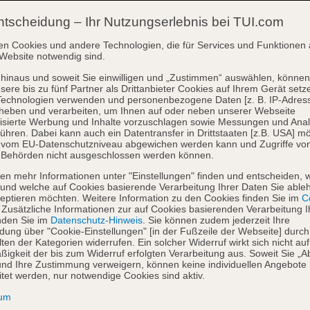
ntscheidung – Ihr Nutzungserlebnis bei TUI.com
en Cookies und andere Technologien, die für Services und Funktionen 
Website notwendig sind.
hinaus und soweit Sie einwilligen und „Zustimmen“ auswählen, können
sere bis zu fünf Partner als Drittanbieter Cookies auf Ihrem Gerät setz
Technologien verwenden und personenbezogene Daten [z. B. IP-Adres
heben und verarbeiten, um Ihnen auf oder neben unserer Webseite
isierte Werbung und Inhalte vorzuschlagen sowie Messungen und Ana
ühren. Dabei kann auch ein Datentransfer in Drittstaaten [z.B. USA] mö
o vom EU-Datenschutzniveau abgewichen werden kann und Zugriffe vo
 Behörden nicht ausgeschlossen werden können.
en mehr Informationen unter "Einstellungen" finden und entscheiden, 
und welche auf Cookies basierende Verarbeitung Ihrer Daten Sie able
eptieren möchten. Weitere Information zu den Cookies finden Sie im
Co
. Zusätzliche Informationen zur auf Cookies basierenden Verarbeitung I
nden Sie im
Datenschutz-Hinweis
. Sie können zudem jederzeit Ihre
dung über "Cookie-Einstellungen" [in der Fußzeile der Webseite] durch
ten der Kategorien widerrufen. Ein solcher Widerruf wirkt sich nicht auf
igkeit der bis zum Widerruf erfolgten Verarbeitung aus. Soweit Sie „A
nd Ihre Zustimmung verweigern, können keine individuellen Angebote
itet werden, nur notwendige Cookies sind aktiv.
sum