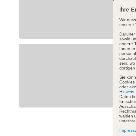
Ihre E
Wir nutz
unserer 
Darüber 
sowie un
andere 
Ihnen er
personal
durchzuf
sein, w
dortigen
Sie könn
Cookies 
oder akz
Hinweis
Daten fi
Entschei
Ausschal
Rechtmäß
wählen u
unterbre
Impres