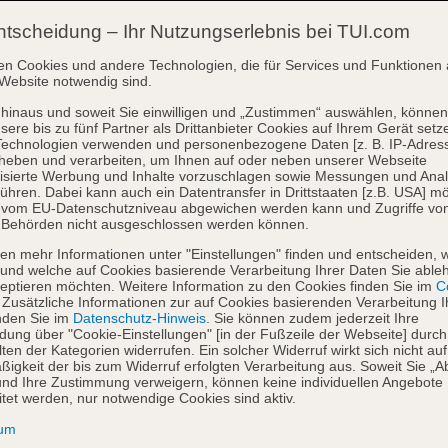
ntscheidung – Ihr Nutzungserlebnis bei TUI.com
en Cookies und andere Technologien, die für Services und Funktionen 
Website notwendig sind.
hinaus und soweit Sie einwilligen und „Zustimmen“ auswählen, können
sere bis zu fünf Partner als Drittanbieter Cookies auf Ihrem Gerät setz
Technologien verwenden und personenbezogene Daten [z. B. IP-Adres
heben und verarbeiten, um Ihnen auf oder neben unserer Webseite
isierte Werbung und Inhalte vorzuschlagen sowie Messungen und Ana
ühren. Dabei kann auch ein Datentransfer in Drittstaaten [z.B. USA] mö
o vom EU-Datenschutzniveau abgewichen werden kann und Zugriffe vo
 Behörden nicht ausgeschlossen werden können.
en mehr Informationen unter "Einstellungen" finden und entscheiden, 
und welche auf Cookies basierende Verarbeitung Ihrer Daten Sie able
eptieren möchten. Weitere Information zu den Cookies finden Sie im
Co
. Zusätzliche Informationen zur auf Cookies basierenden Verarbeitung I
nden Sie im
Datenschutz-Hinweis
. Sie können zudem jederzeit Ihre
dung über "Cookie-Einstellungen" [in der Fußzeile der Webseite] durch
ten der Kategorien widerrufen. Ein solcher Widerruf wirkt sich nicht auf
igkeit der bis zum Widerruf erfolgten Verarbeitung aus. Soweit Sie „A
nd Ihre Zustimmung verweigern, können keine individuellen Angebote
itet werden, nur notwendige Cookies sind aktiv.
sum