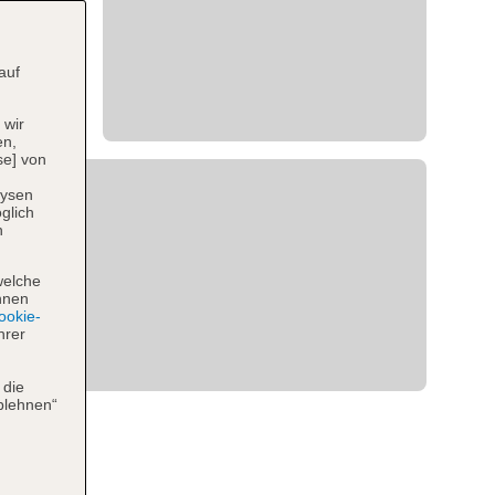
auf
 wir
en,
se] von
lysen
glich
n
welche
hnen
okie-
hrer
 die
blehnen“