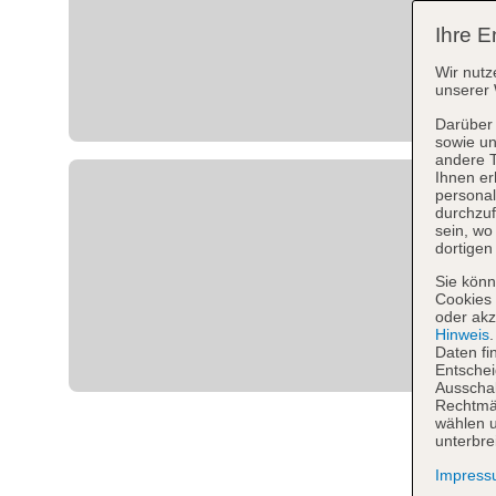
Ihre E
Wir nutz
unserer 
Darüber 
sowie un
andere 
Ihnen er
personal
durchzuf
sein, w
dortigen
Sie könn
Cookies 
oder akz
Hinweis
Daten fi
Entschei
Ausschal
Rechtmäß
wählen u
unterbre
Impres