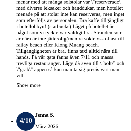
menar med att många solstolar var \"reserverade\"
med diverse leksaker och handdukar, men hotellet
menade på att stolar inte kan reserveras, men inget
som efterföljs av personalen. Bra kaffe tillgängligt
i hotellobbyn! (starbucks) Läget på hotellet är
något som vi tyckte var väldigt bra. Stranden som
är nära är inte jätterolig(men vi sökte oss oftast till
railay beach eller Klong Muang beach.
Tillgängligheten är bra, finns taxi alltid nära till
hands. På vår gata fanns även 7/11 och massa
trevliga restauranger. Lägg då även till \"bolt\" och
\"grab\" appen så kan man ta sig precis vart man
vill.
Show more
Jenna S.
4
/10
März 2026