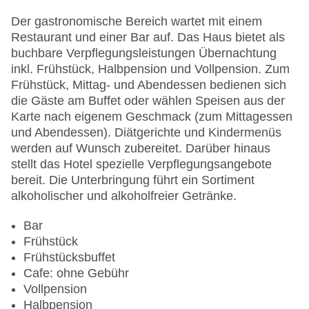
Hotelsafe
WLAN/WiFi im Hotel
Der gastronomische Bereich wartet mit einem
Lift
Restaurant und einer Bar auf. Das Haus bietet als
Anzahl der Konferenzräume: 1
buchbare Verpflegungsleistungen Übernachtung
Anzahl der Aufzüge: 1
inkl. Frühstück, Halbpension und Vollpension. Zum
Zimmerservice: gegen Gebühr
Frühstück, Mittag- und Abendessen bedienen sich
Sonnenterrasse
die Gäste am Buffet oder wählen Speisen aus der
Gesamtanzahl der Stockwerke: 5
Karte nach eigenem Geschmack (zum Mittagessen
Gesamtanzahl der Zimmer: 135
und Abendessen). Diätgerichte und Kindermenüs
Pools:Kinderbecken, Indoor Pool, Outdoor Pool,
werden auf Wunsch zubereitet. Darüber hinaus
Sonnenschirme am Pool, Liegen am Pool,
stellt das Hotel spezielle Verpflegungsangebote
Wasserrutsche
bereit. Die Unterbringung führt ein Sortiment
Zahlungsarten: American Express, Mastercard,
alkoholischer und alkoholfreier Getränke.
Visa
Landeskategorie: 4 Sterne
Bar
Frühstück
Frühstücksbuffet
Cafe: ohne Gebühr
Vollpension
Halbpension