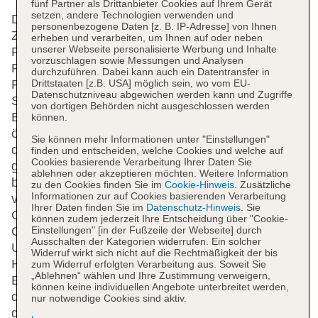
fünf Partner als Drittanbieter Cookies auf Ihrem Gerät
setzen, andere Technologien verwenden und
Das Hotel mit einem Aufzug verfügt über 135
personenbezogene Daten [z. B. IP-Adresse] von Ihnen
Zimmer. Englisch- und französischsprachiges
erheben und verarbeiten, um Ihnen auf oder neben
unserer Webseite personalisierte Werbung und Inhalte
Personal an der rund um die Uhr besetzten
vorzuschlagen sowie Messungen und Analysen
Rezeption im Empfangsbereich ist gerne bei allen
durchzuführen. Dabei kann auch ein Datentransfer in
Fragen behilflich. Eine Gepäckaufbewahrung, ein
Drittstaaten [z.B. USA] möglich sein, wo vom EU-
Datenschutzniveau abgewichen werden kann und Zugriffe
Safe und eine Wechselstube gehören zur
von dortigen Behörden nicht ausgeschlossen werden
Einrichtung der Unterbringung. WLAN ist in den
können.
öffentlichen Bereichen verfügbar. Hilfestellung bei
Sie können mehr Informationen unter "Einstellungen"
der Buchung von Ausflügen wird am Tourdesk
finden und entscheiden, welche Cookies und welche auf
Cookies basierende Verarbeitung Ihrer Daten Sie
geboten. Das Haus verfügt über eine Reihe von
ablehnen oder akzeptieren möchten. Weitere Information
behindertengerechten Annehmlichkeiten. Das Hotel
zu den Cookies finden Sie im
Cookie-Hinweis
. Zusätzliche
Informationen zur auf Cookies basierenden Verarbeitung
verfügt über rollstuhlgerechte Einrichtungen.
Ihrer Daten finden Sie im
Datenschutz-Hinweis
. Sie
Geschäfte sind ebenfalls vorhanden. Ein schöner
können zudem jederzeit Ihre Entscheidung über "Cookie-
Einstellungen" [in der Fußzeile der Webseite] durch
Garten und ein Spielplatz gehören zum Gelände der
Ausschalten der Kategorien widerrufen. Ein solcher
Unterbringung. Zu den weiteren Einrichtungen des
Widerruf wirkt sich nicht auf die Rechtmäßigkeit der bis
Hauses zählen ein TV-Raum und ein Spielzimmer.
zum Widerruf erfolgten Verarbeitung aus. Soweit Sie
„Ablehnen“ wählen und Ihre Zustimmung verweigern,
Bei einer Anreise mit dem Auto können die Gäste
können keine individuellen Angebote unterbreitet werden,
dieses in einer Garage (gegen Gebühr) oder auf
nur notwendige Cookies sind aktiv.
dem Parkplatz parken. Unter den weiteren