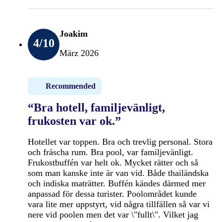
Joakim
4
/10
März 2026
Recommended
“Bra hotell, familjevänligt,
frukosten var ok.”
Hotellet var toppen. Bra och trevlig personal. Stora
och fräscha rum. Bra pool, var familjevänligt.
Frukostbuffén var helt ok. Mycket rätter och så
som man kanske inte är van vid. Både thailändska
och indiska maträtter. Buffén kändes därmed mer
anpassad för dessa turister. Poolområdet kunde
vara lite mer uppstyrt, vid några tillfällen så var vi
nere vid poolen men det var \"fullt\". Vilket jag