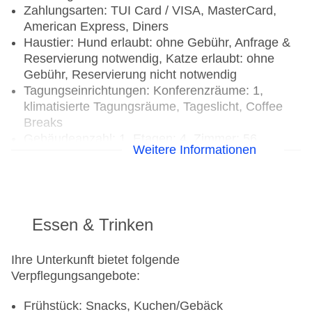
Zahlungsarten: TUI Card / VISA, MasterCard,
American Express, Diners
Haustier: Hund erlaubt: ohne Gebühr, Anfrage &
Reservierung notwendig, Katze erlaubt: ohne
Gebühr, Reservierung nicht notwendig
Tagungseinrichtungen: Konferenzräume: 1,
klimatisierte Tagungsräume, Tageslicht, Coffee
Breaks
Gebäudeanzahl: 1, Etagen: 4, Zimmer: 56
Weitere Informationen
Landeskategorie: keine Sterneklassifizierung
Essen & Trinken
Ihre Unterkunft bietet folgende
Verpflegungsangebote:
Frühstück: Snacks, Kuchen/Gebäck