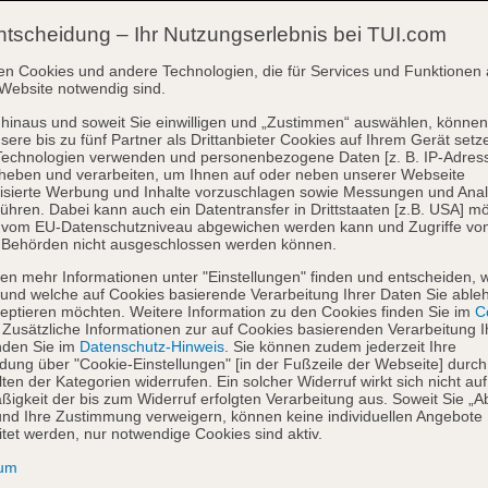
ntscheidung – Ihr Nutzungserlebnis bei TUI.com
en Cookies und andere Technologien, die für Services und Funktionen 
Website notwendig sind.
hinaus und soweit Sie einwilligen und „Zustimmen“ auswählen, können
sere bis zu fünf Partner als Drittanbieter Cookies auf Ihrem Gerät setz
Technologien verwenden und personenbezogene Daten [z. B. IP-Adres
heben und verarbeiten, um Ihnen auf oder neben unserer Webseite
isierte Werbung und Inhalte vorzuschlagen sowie Messungen und Ana
ühren. Dabei kann auch ein Datentransfer in Drittstaaten [z.B. USA] mö
o vom EU-Datenschutzniveau abgewichen werden kann und Zugriffe vo
 Behörden nicht ausgeschlossen werden können.
en mehr Informationen unter "Einstellungen" finden und entscheiden, 
und welche auf Cookies basierende Verarbeitung Ihrer Daten Sie able
eptieren möchten. Weitere Information zu den Cookies finden Sie im
Co
. Zusätzliche Informationen zur auf Cookies basierenden Verarbeitung I
nden Sie im
Datenschutz-Hinweis
. Sie können zudem jederzeit Ihre
dung über "Cookie-Einstellungen" [in der Fußzeile der Webseite] durch
ten der Kategorien widerrufen. Ein solcher Widerruf wirkt sich nicht auf
igkeit der bis zum Widerruf erfolgten Verarbeitung aus. Soweit Sie „A
nd Ihre Zustimmung verweigern, können keine individuellen Angebote
itet werden, nur notwendige Cookies sind aktiv.
sum