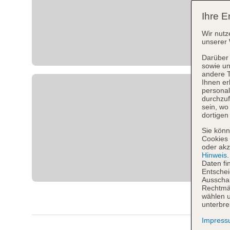
Ihre E
Wir nutz
unserer 
Darüber 
sowie un
andere 
Ihnen er
personal
durchzuf
sein, w
dortigen
Sie könn
Cookies 
oder akz
Hinweis
Daten fi
Entschei
Ausschal
Rechtmäß
wählen u
unterbre
Impres