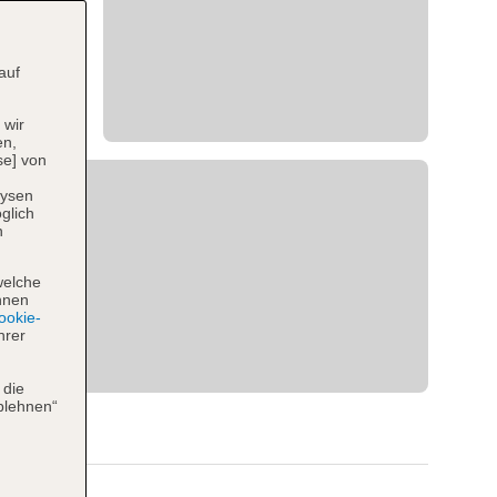
auf
 wir
en,
se] von
lysen
glich
n
welche
hnen
okie-
hrer
 die
blehnen“