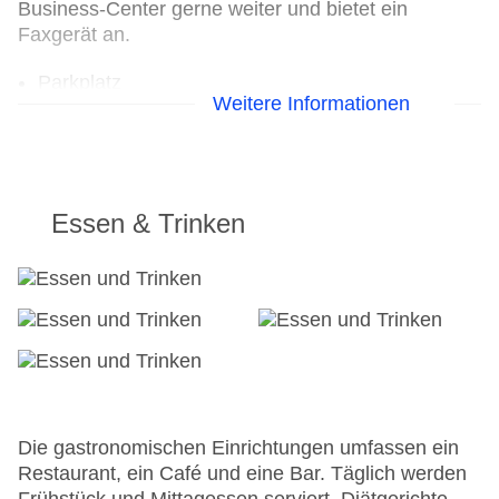
Business-Center gerne weiter und bietet ein
Faxgerät an.
Parkplatz
Weitere Informationen
Check-in von: 15:00:00
Check-out bis: 11:00:00
Konferenzraum
Garage
Garten: ohne Gebühr
Essen & Trinken
Hoteleröffnung: 2012
Hotelsafe
WLAN/WiFi im Hotel
Letzte umfassende Renovierung: 2012
Anzahl der Konferenzräume: 1
Haustiere
Zimmerservice
Gesamtanzahl der Stockwerke: 2
Gesamtanzahl der Zimmer: 56
Die gastronomischen Einrichtungen umfassen ein
Pools:Outdoor Pool, Sonnenschirme am Pool,
Restaurant, ein Café und eine Bar. Täglich werden
Liegen am Pool