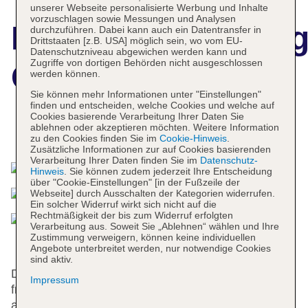
unserer Webseite personalisierte Werbung und Inhalte
vorzuschlagen sowie Messungen und Analysen
Hotelbeschreibun
durchzuführen. Dabei kann auch ein Datentransfer in
Drittstaaten [z.B. USA] möglich sein, wo vom EU-
Datenschutzniveau abgewichen werden kann und
Zugriffe von dortigen Behörden nicht ausgeschlossen
Chianti Village
werden können.
Sie können mehr Informationen unter "Einstellungen"
finden und entscheiden, welche Cookies und welche auf
Cookies basierende Verarbeitung Ihrer Daten Sie
ablehnen oder akzeptieren möchten. Weitere Information
Das bietet Ihre Unterkunft
zu den Cookies finden Sie im
Cookie-Hinweis
.
Zusätzliche Informationen zur auf Cookies basierenden
Verarbeitung Ihrer Daten finden Sie im
Datenschutz-
Hinweis
. Sie können zudem jederzeit Ihre Entscheidung
über "Cookie-Einstellungen" [in der Fußzeile der
Webseite] durch Ausschalten der Kategorien widerrufen.
Ein solcher Widerruf wirkt sich nicht auf die
Rechtmäßigkeit der bis zum Widerruf erfolgten
Verarbeitung aus. Soweit Sie „Ablehnen“ wählen und Ihre
Zustimmung verweigern, können keine individuellen
Angebote unterbreitet werden, nur notwendige Cookies
sind aktiv.
Die Unterbringung verfügt über 56 Zimmer. Das
Impressum
freundliche Personal an der Rezeption ist gerne bei
allen Fragen behilflich. Zu den Einrichtungen der