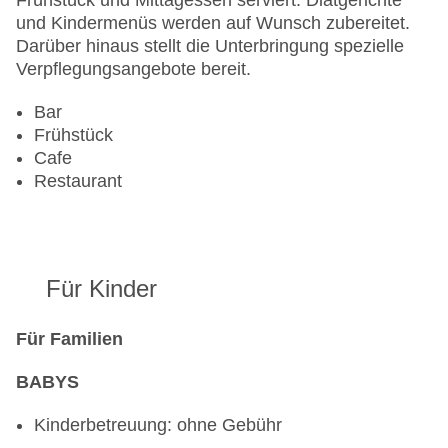
Frühstück und Mittagessen serviert. Diätgerichte
Zahlungsarten: EC Maestro, Mastercard, Visa
und Kindermenüs werden auf Wunsch zubereitet.
Landeskategorie: 3 Sterne
Darüber hinaus stellt die Unterbringung spezielle
Verpflegungsangebote bereit.
Bar
Frühstück
Cafe
Restaurant
Für Kinder
Für Familien
BABYS
Kinderbetreuung: ohne Gebühr