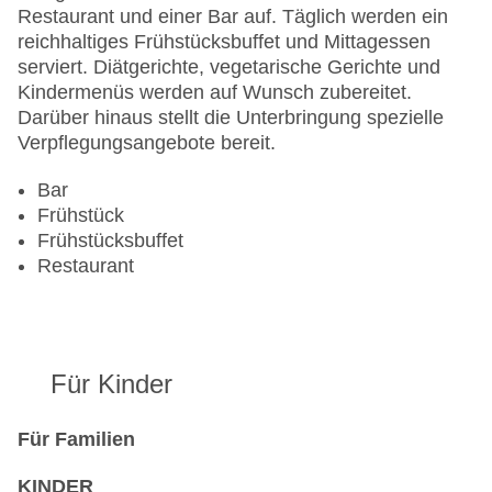
Anzahl der Konferenzräume: 1
Restaurant und einer Bar auf. Täglich werden ein
Anzahl der Aufzüge: 1
reichhaltiges Frühstücksbuffet und Mittagessen
Haustiere: gegen Gebühr
serviert. Diätgerichte, vegetarische Gerichte und
Zimmerservice
Kindermenüs werden auf Wunsch zubereitet.
Gesamtanzahl der Stockwerke: 4
Darüber hinaus stellt die Unterbringung spezielle
Gesamtanzahl der Zimmer: 358
Verpflegungsangebote bereit.
Pools:Outdoor Pool
Zahlungsarten: American Express, Diners Club,
Bar
Mastercard, Visa
Frühstück
Landeskategorie: 4 Sterne
Frühstücksbuffet
Restaurant
Für Kinder
Für Familien
KINDER