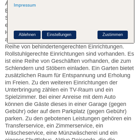
Aufzug. Die Rezeption ist rund um die Uhr besetzt.
Impressum
Eine Gepäckaufbewahrung und ein Safe stehen als
Serviceleistungen zur Verfügung. Per WLAN
erhalten die Gäste Zugang zum Internet.
Hilfestellung bei der Buchung von Ausflügen wird
Ablehnen
Einstellungen
Zustimmen
am Tourdesk geboten. Das Haus verfügt über eine
Reihe von behindertengerechten Einrichtungen.
Rollstuhlgerechte Einrichtungen sind vorhanden. Es
ist eine Reihe von Geschäften vorhanden, die zum
Schlendern und Stöbern einladen. Ein Garten bietet
zusätzlichen Raum für Entspannung und Erholung
im Freien. Zu den weiteren Einrichtungen der
Unterbringung zählen ein TV-Raum und ein
Spielzimmer. Bei einer Anreise mit dem Auto
können die Gäste dieses in einer Garage (gegen
Gebühr) oder auf dem Parkplatz (gegen Gebühr)
parken. Zu den gebotenen Leistungen gehören ein
Transferservice, ein Zimmerservice, ein
Wäscheservice, eine Münzwäscherei und ein