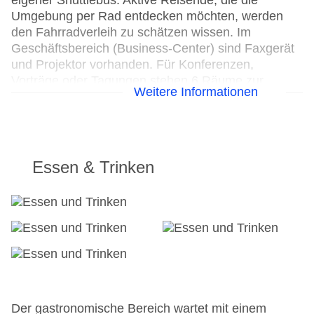
eigener Shuttlebus. Aktive Reisende, die die
Umgebung per Rad entdecken möchten, werden
den Fahrradverleih zu schätzen wissen. Im
Geschäftsbereich (Business-Center) sind Faxgerät
und Projektor vorhanden. Für Konferenzen,
Vorträge oder Tagungen stehen 6 Räume zur
Weitere Informationen
Verfügung.
24h Rezeption
Parkplatz: gegen Gebühr
Check-in von: 15:00:00
Essen & Trinken
Check-out bis: 12:00:00
Konferenzraum
Garage: gegen Gebühr
Garten: ohne Gebühr
Hoteleröffnung: 1998
Hotelsafe
WLAN/WiFi im Hotel
Letzte umfassende Renovierung: 2018
Lift
Der gastronomische Bereich wartet mit einem