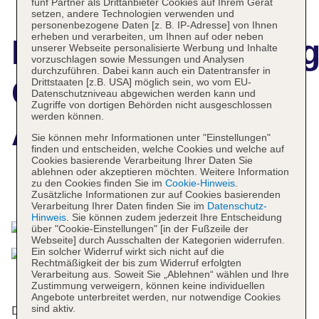
fünf Partner als Drittanbieter Cookies auf Ihrem Gerät
setzen, andere Technologien verwenden und
personenbezogene Daten [z. B. IP-Adresse] von Ihnen
erheben und verarbeiten, um Ihnen auf oder neben
Hotelbeschreibun
unserer Webseite personalisierte Werbung und Inhalte
vorzuschlagen sowie Messungen und Analysen
durchzuführen. Dabei kann auch ein Datentransfer in
Clarion Oslo
Drittstaaten [z.B. USA] möglich sein, wo vom EU-
Datenschutzniveau abgewichen werden kann und
Zugriffe von dortigen Behörden nicht ausgeschlossen
werden können.
Airport
Sie können mehr Informationen unter "Einstellungen"
finden und entscheiden, welche Cookies und welche auf
Cookies basierende Verarbeitung Ihrer Daten Sie
ablehnen oder akzeptieren möchten. Weitere Information
zu den Cookies finden Sie im
Cookie-Hinweis
.
Das bietet Ihre Unterkunft
Zusätzliche Informationen zur auf Cookies basierenden
Verarbeitung Ihrer Daten finden Sie im
Datenschutz-
Hinweis
. Sie können zudem jederzeit Ihre Entscheidung
über "Cookie-Einstellungen" [in der Fußzeile der
Webseite] durch Ausschalten der Kategorien widerrufen.
Ein solcher Widerruf wirkt sich nicht auf die
Rechtmäßigkeit der bis zum Widerruf erfolgten
Verarbeitung aus. Soweit Sie „Ablehnen“ wählen und Ihre
Zustimmung verweigern, können keine individuellen
Angebote unterbreitet werden, nur notwendige Cookies
sind aktiv.
Das Hotel bietet 358 Zimmer und verfügt über einen