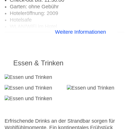
Check-out bis: 11:30:00
Garten: ohne Gebühr
Hoteleröffnung: 2009
Hotelsafe
WLAN/WiFi im Hotel
Weitere Informationen
Letzte umfassende Renovierung: 2022
Lift
Anzahl der Aufzüge: 1
Haustiere
Sonnenterrasse
Essen & Trinken
Gesamtanzahl der Stockwerke: 3
Gesamtanzahl der Zimmer: 9
Pools:Liegen am Pool: ohne Gebühr
Zahlungsarten: American Express, Diners Club,
Mastercard, Visa
Landeskategorie: 3,5 Sterne
Erfrischende Drinks an der Strandbar sorgen für
Wohlfühlmomente. Ein kontinentales Frühstück