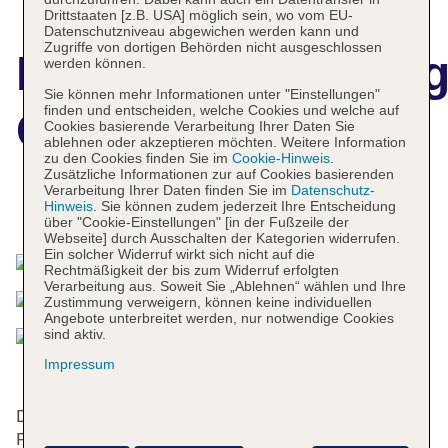
Drittstaaten [z.B. USA] möglich sein, wo vom EU-
Datenschutzniveau abgewichen werden kann und
Zugriffe von dortigen Behörden nicht ausgeschlossen
Hotelbeschreibun
werden können.
Sie können mehr Informationen unter "Einstellungen"
finden und entscheiden, welche Cookies und welche auf
Cleopatra Homes
Cookies basierende Verarbeitung Ihrer Daten Sie
ablehnen oder akzeptieren möchten. Weitere Information
zu den Cookies finden Sie im
Cookie-Hinweis
.
Zusätzliche Informationen zur auf Cookies basierenden
Verarbeitung Ihrer Daten finden Sie im
Datenschutz-
Hinweis
. Sie können zudem jederzeit Ihre Entscheidung
Das bietet Ihre Unterkunft
über "Cookie-Einstellungen" [in der Fußzeile der
Webseite] durch Ausschalten der Kategorien widerrufen.
Ein solcher Widerruf wirkt sich nicht auf die
Rechtmäßigkeit der bis zum Widerruf erfolgten
Verarbeitung aus. Soweit Sie „Ablehnen“ wählen und Ihre
Zustimmung verweigern, können keine individuellen
Angebote unterbreitet werden, nur notwendige Cookies
sind aktiv.
Impressum
Dieser Komplex verfügt über einen Aufzug und eine
Rezeption. Die Einrichtung der Unterbringung