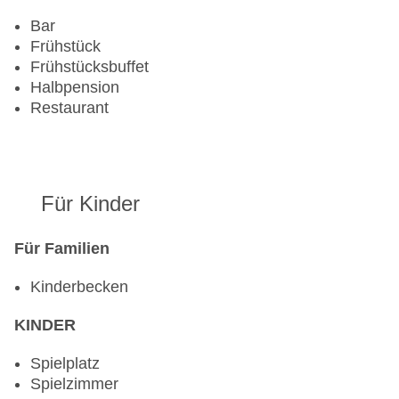
Pools:Kinderbecken, Indoor Pool, Outdoor Pool,
Sonnenschirme am Pool, Liegen am Pool
Bar
Zahlungsarten: EC Maestro, Mastercard, Visa
Frühstück
Landeskategorie: 3 Sterne
Frühstücksbuffet
Halbpension
Restaurant
Für Kinder
Für Familien
Kinderbecken
KINDER
Spielplatz
Spielzimmer