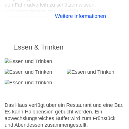
den Fahrradverleih zu schätzen wissen,
Fahrradstellplätze sind ebenfalls vorhanden.
Weitere Informationen
Kostenfrei steht Gästen die Tageszeitung zur
Verfügung. Zur Unterstützung bei
Geschäftstätigkeiten ist ein Faxgerät verfügbar.
24h Rezeption
Essen & Trinken
Parkplatz
Check-in von: 14:00:00
Check-out bis: 12:00:00
Konferenzraum
Garage: gegen Gebühr
Garten: ohne Gebühr
Hotelsafe
WLAN/WiFi im Hotel
Zimmerservice
Das Haus verfügt über ein Restaurant und eine Bar.
Sonnenterrasse
Es kann Halbpension gebucht werden. Ein
Gesamtanzahl der Stockwerke: 3
abwechslungsreiches Buffet wird zum Frühstück
Gesamtanzahl der Zimmer: 86
und Abendessen zusammengestellt.