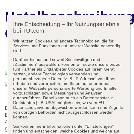
Hotelbeschreibun
Ihre Entscheidung – Ihr Nutzungserlebnis
Club Alla Turca
bei TUI.com
Wir nutzen Cookies und andere Technologien, die für
Services und Funktionen auf unserer Website notwendig
sind.
Das bietet Ihre Unterkunft
Darüber hinaus und soweit Sie einwilligen und
„Zustimmen“ auswählen, können wir sowie unsere bis zu
fünf Partner als Drittanbieter Cookies auf Ihrem Gerät
setzen, andere Technologien verwenden und
personenbezogene Daten [z. B. IP-Adresse] von Ihnen
erheben und verarbeiten, um Ihnen auf oder neben
unserer Webseite personalisierte Werbung und Inhalte
vorzuschlagen sowie Messungen und Analysen
durchzuführen. Dabei kann auch ein Datentransfer in
Drittstaaten [z.B. USA] möglich sein, wo vom EU-
Datenschutzniveau abgewichen werden kann und Zugriffe
Englischsprachiges Personal an der Rezeption im
von dortigen Behörden nicht ausgeschlossen werden
Empfangsbereich steht zur Seite beim Ein- und
können.
Auschecken. Zu den Einrichtungen des Hotels
Sie können mehr Informationen unter "Einstellungen"
gehören eine Gepäckaufbewahrung, ein Safe und
finden und entscheiden, welche Cookies und welche auf