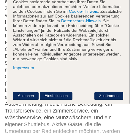
eine Wechselstube. Per WLAN erhalten die Gäste
Cookies basierende Verarbeitung Ihrer Daten Sie
ablehnen oder akzeptieren möchten. Weitere Information
Zugang zum Internet. Hilfestellung bei der Buchung
zu den Cookies finden Sie im
Cookie-Hinweis
. Zusätzliche
von Ausflügen wird am Tourdesk geboten. Das
Informationen zur auf Cookies basierenden Verarbeitung
Ihrer Daten finden Sie im
Datenschutz-Hinweis
. Sie
Haus verfügt über eine Reihe von
können zudem jederzeit Ihre Entscheidung über "Cookie-
behindertengerechten Annehmlichkeiten.
Einstellungen" [in der Fußzeile der Webseite] durch
Ausschalten der Kategorien widerrufen. Ein solcher
Rollstuhlgerechte Einrichtungen sind vorhanden.
Widerruf wirkt sich nicht auf die Rechtmäßigkeit der bis
Ein schöner Garten und ein Spielplatz gehören zum
zum Widerruf erfolgten Verarbeitung aus. Soweit Sie
Gelände der Unterbringung. Zu den weiteren
„Ablehnen“ wählen und Ihre Zustimmung verweigern,
können keine individuellen Angebote unterbreitet werden,
Einrichtungen des Hotels zählen ein TV-Raum, ein
nur notwendige Cookies sind aktiv.
Spielzimmer und eine Bibliothek. Bei einer Anreise
Impressum
mit dem Auto können die Gäste dieses in einer
Garage (gegen Gebühr) oder auf dem Parkplatz
(ohne Gebühr) parken. Unter den weiteren
Leistungen finden sich ein 24h-Sicherheitsdienst,
Ablehnen
Einstellungen
Zustimmen
ein Babysitterservice, eine Kinderbetreuung, eine
Autovermietung, medizinische Betreuung, ein
Transferservice, ein Zimmerservice, ein
Wäscheservice, eine Münzwäscherei und ein
eigener Shuttlebus. Aktive Gäste, die die
Umgebung per Rad entdecken möchten, werden