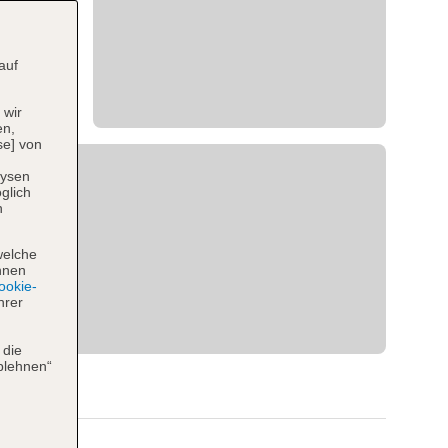
auf
 wir
en,
se] von
lysen
glich
n
welche
hnen
okie-
hrer
 die
blehnen“