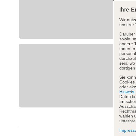
Ihre E
Wir nutz
unserer 
Darüber 
sowie un
andere 
Ihnen er
personal
durchzuf
sein, w
dortigen
Sie könn
Cookies 
oder akz
Hinweis
Daten fi
Entschei
Ausschal
Rechtmäß
wählen u
unterbre
Impres