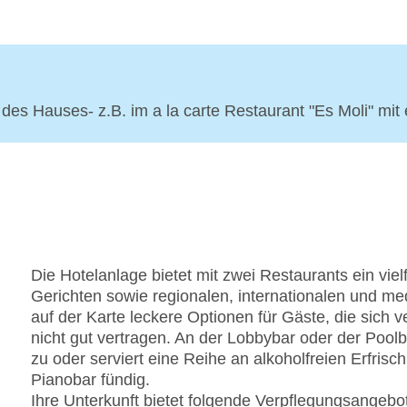
Gebühr
Etagen: 3, Zimmer: 113
Landeskategorie: 5 Sterne
 des Hauses- z.B. im a la carte Restaurant "Es Moli" mit
Die Hotelanlage bietet mit zwei Restaurants ein viel
Gerichten sowie regionalen, internationalen und me
auf der Karte leckere Optionen für Gäste, die sich 
nicht gut vertragen. An der Lobbybar oder der Poolb
zu oder serviert eine Reihe an alkoholfreien Erfris
Pianobar fündig.
Ihre Unterkunft bietet folgende Verpflegungsangebo