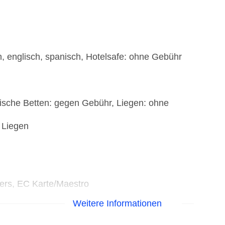
, englisch, spanisch, Hotelsafe: ohne Gebühr
sische Betten: gegen Gebühr, Liegen: ohne
, Liegen
)
ners, EC Karte/Maestro
Weitere Informationen
t), bewacht: gegen Gebühr
tisierte Tagungsräume, Coffee Breaks: gegen