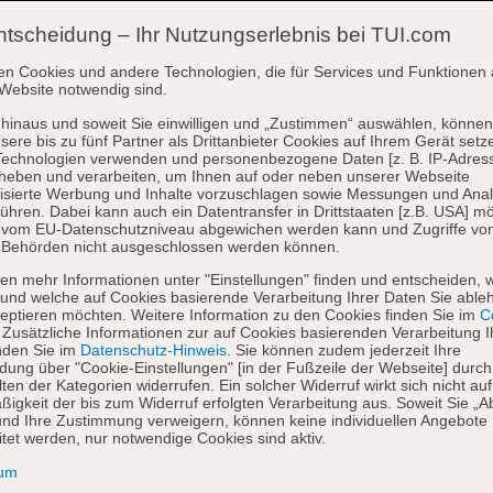
ntscheidung – Ihr Nutzungserlebnis bei TUI.com
en Cookies und andere Technologien, die für Services und Funktionen 
Website notwendig sind.
hinaus und soweit Sie einwilligen und „Zustimmen“ auswählen, können
sere bis zu fünf Partner als Drittanbieter Cookies auf Ihrem Gerät setz
Technologien verwenden und personenbezogene Daten [z. B. IP-Adres
heben und verarbeiten, um Ihnen auf oder neben unserer Webseite
isierte Werbung und Inhalte vorzuschlagen sowie Messungen und Ana
ühren. Dabei kann auch ein Datentransfer in Drittstaaten [z.B. USA] mö
o vom EU-Datenschutzniveau abgewichen werden kann und Zugriffe vo
 Behörden nicht ausgeschlossen werden können.
en mehr Informationen unter "Einstellungen" finden und entscheiden, 
und welche auf Cookies basierende Verarbeitung Ihrer Daten Sie able
eptieren möchten. Weitere Information zu den Cookies finden Sie im
Co
. Zusätzliche Informationen zur auf Cookies basierenden Verarbeitung I
nden Sie im
Datenschutz-Hinweis
. Sie können zudem jederzeit Ihre
dung über "Cookie-Einstellungen" [in der Fußzeile der Webseite] durch
ten der Kategorien widerrufen. Ein solcher Widerruf wirkt sich nicht auf
igkeit der bis zum Widerruf erfolgten Verarbeitung aus. Soweit Sie „A
nd Ihre Zustimmung verweigern, können keine individuellen Angebote
itet werden, nur notwendige Cookies sind aktiv.
sum