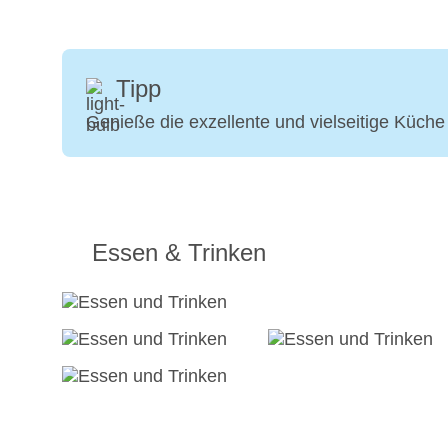
Tipp
Genieße die exzellente und vielseitige Küche
Essen & Trinken