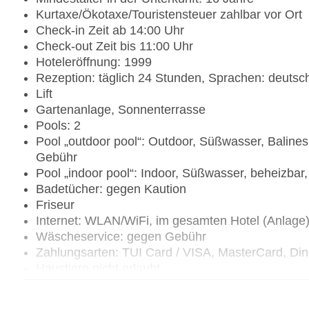
Kurtaxe/Ökotaxe/Touristensteuer zahlbar vor Ort
Check-in Zeit ab 14:00 Uhr
Check-out Zeit bis 11:00 Uhr
Hoteleröffnung: 1999
Rezeption: täglich 24 Stunden, Sprachen: deutsch
Lift
Gartenanlage, Sonnenterrasse
Pools: 2
Pool „outdoor pool“: Outdoor, Süßwasser, Baline
Gebühr
Pool „indoor pool“: Indoor, Süßwasser, beheizbar
Badetücher: gegen Kaution
Friseur
Internet: WLAN/WiFi, im gesamten Hotel (Anlage
Wäscheservice: gegen Gebühr
Zahlungsarten: TUI Card / VISA, MasterCard, Di
Haustiere nicht erlaubt
Parkmöglichkeiten: Parkplatz (nach Verfügbarkei
Tagungseinrichtungen: Konferenzräume: 1, klima