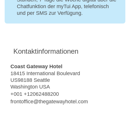
Chatfunktion der myTui App, telefonisch
und per SMS zur Verfügung.
Kontaktinformationen
Coast Gateway Hotel
18415 International Boulevard
US98188 Seattle
Washington USA
+001 +12062488200
frontoffice@thegatewayhotel.com