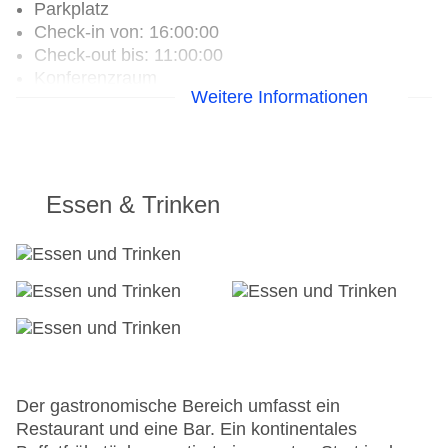
Parkplatz
Check-in von: 16:00:00
Check-out bis: 11:00:00
Konferenzraum
Weitere Informationen
Garage
Hoteleröffnung: 1990
Hotelsafe
WLAN/WiFi im Hotel
Letzte umfassende Renovierung: 2007
Essen & Trinken
Lift
Anzahl der Konferenzräume: 1
Anzahl der Aufzüge: 1
Haustiere: gegen Gebühr
Zimmerservice
Gesamtanzahl der Stockwerke: 6
Gesamtanzahl der Zimmer: 143
Zahlungsarten: American Express, Diners Club,
Mastercard, Visa
Der gastronomische Bereich umfasst ein
Landeskategorie: 3 Sterne
Restaurant und eine Bar. Ein kontinentales