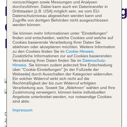
vorzuschlagen sowie Messungen und Analysen
Hotelbeschreibun
durchzuführen. Dabei kann auch ein Datentransfer in
Drittstaaten [z.B. USA] möglich sein, wo vom EU-
Datenschutzniveau abgewichen werden kann und
Zugriffe von dortigen Behörden nicht ausgeschlossen
Coast Gateway
werden können.
Sie können mehr Informationen unter "Einstellungen"
finden und entscheiden, welche Cookies und welche auf
Hotel
Cookies basierende Verarbeitung Ihrer Daten Sie
ablehnen oder akzeptieren möchten. Weitere Information
zu den Cookies finden Sie im
Cookie-Hinweis
.
Zusätzliche Informationen zur auf Cookies basierenden
Verarbeitung Ihrer Daten finden Sie im
Datenschutz-
Hinweis
. Sie können zudem jederzeit Ihre Entscheidung
Das bietet Ihre Unterkunft
über "Cookie-Einstellungen" [in der Fußzeile der
Webseite] durch Ausschalten der Kategorien widerrufen.
Ein solcher Widerruf wirkt sich nicht auf die
Rechtmäßigkeit der bis zum Widerruf erfolgten
Verarbeitung aus. Soweit Sie „Ablehnen“ wählen und Ihre
Zustimmung verweigern, können keine individuellen
Angebote unterbreitet werden, nur notwendige Cookies
sind aktiv.
Impressum
Das Hotel mit einem Aufzug verfügt über 143
Zimmer. Das freundliche Personal an der Rezeption