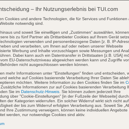
ntscheidung – Ihr Nutzungserlebnis bei TUI.com
en Cookies und andere Technologien, die für Services und Funktionen 
Website notwendig sind.
hinaus und soweit Sie einwilligen und „Zustimmen“ auswählen, können
sere bis zu fünf Partner als Drittanbieter Cookies auf Ihrem Gerät setz
Technologien verwenden und personenbezogene Daten [z. B. IP-Adres
heben und verarbeiten, um Ihnen auf oder neben unserer Webseite
isierte Werbung und Inhalte vorzuschlagen sowie Messungen und Ana
ühren. Dabei kann auch ein Datentransfer in Drittstaaten [z.B. USA] mö
o vom EU-Datenschutzniveau abgewichen werden kann und Zugriffe vo
 Behörden nicht ausgeschlossen werden können.
en mehr Informationen unter "Einstellungen" finden und entscheiden, 
und welche auf Cookies basierende Verarbeitung Ihrer Daten Sie able
eptieren möchten. Weitere Information zu den Cookies finden Sie im
Co
. Zusätzliche Informationen zur auf Cookies basierenden Verarbeitung I
nden Sie im
Datenschutz-Hinweis
. Sie können zudem jederzeit Ihre
dung über "Cookie-Einstellungen" [in der Fußzeile der Webseite] durch
ten der Kategorien widerrufen. Ein solcher Widerruf wirkt sich nicht auf
igkeit der bis zum Widerruf erfolgten Verarbeitung aus. Soweit Sie „A
nd Ihre Zustimmung verweigern, können keine individuellen Angebote
itet werden, nur notwendige Cookies sind aktiv.
sum