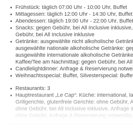
Frühstück: täglich 07:00 Uhr - 10:00 Uhr, Buffet
Mittagessen: täglich 12:00 Uhr - 14:30 Uhr, Buffet,
Abendessen: täglich 19:00 Uhr - 22:00 Uhr, Buffe
Snacks: gegen Gebühr, bei All Inclusive inklusiv
Gebühr, bei All Inclusive inklusive
Getränke: ausgewählte nicht alkoholische Getränke
ausgewählte nationale alkoholische Getränke: gege
ausgewählte internationale alkoholische Getränke:
Kaffee/Tee am Nachmittag: gegen Gebühr, bei All 
Candlelightdinner: Anfrage & Reservierung notw
Weihnachtsspecial: Buffet, Silvesterspecial: Buffe
Restaurants: 3
Hauptrestaurant „Le Cap“: Küche: international, l
Grillgerichte, glutenfreie Gerichte: ohne Gebühr
ohne Gebühr, bei All Inclusive inklusive, Anfrage
ohne Gebühr, Anfrage & Reservierung notwendig,
Reservierung notwendig, vegane Gerichte: ohne 
Buffet, Showcooking, Dinearound, ohne Gebühr, tä