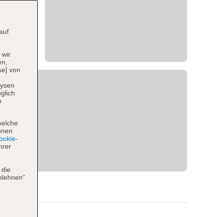
auf
 wir
en,
se] von
lysen
glich
n
welche
hnen
okie-
hrer
 die
blehnen“