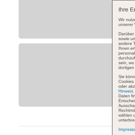
Ihre E
Wir nutz
unserer 
Darüber 
sowie un
andere 
Ihnen er
personal
durchzuf
sein, w
dortigen
Sie könn
Cookies 
oder akz
Hinweis
Daten fi
Entschei
Ausschal
Rechtmäß
wählen u
unterbre
Impres