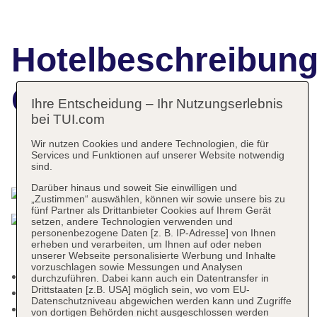
Hotelbeschreibun
Colonna Resort
Ihre Entscheidung – Ihr Nutzungserlebnis
bei TUI.com
Wir nutzen Cookies und andere Technologien, die für
Services und Funktionen auf unserer Website notwendig
Das bietet Ihre Unterkunft
sind.
Darüber hinaus und soweit Sie einwilligen und
„Zustimmen“ auswählen, können wir sowie unsere bis zu
fünf Partner als Drittanbieter Cookies auf Ihrem Gerät
setzen, andere Technologien verwenden und
personenbezogene Daten [z. B. IP-Adresse] von Ihnen
erheben und verarbeiten, um Ihnen auf oder neben
unserer Webseite personalisierte Werbung und Inhalte
vorzuschlagen sowie Messungen und Analysen
Check-in Zeit ab 14:00 Uhr
durchzuführen. Dabei kann auch ein Datentransfer in
Drittstaaten [z.B. USA] möglich sein, wo vom EU-
Check-out Zeit bis 12:00 Uhr
Datenschutzniveau abgewichen werden kann und Zugriffe
Late Check-out: Barzahlung, pro Tag ca. 60 EUR
von dortigen Behörden nicht ausgeschlossen werden