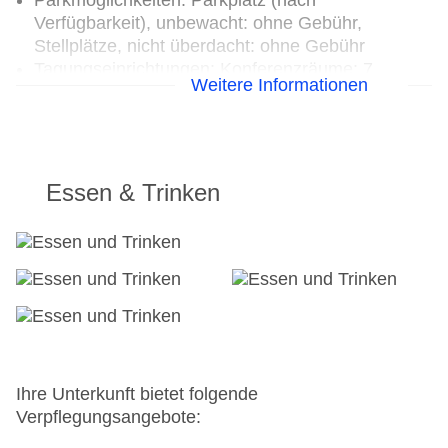
Parkmöglichkeiten: Parkplatz (nach
Verfügbarkeit), unbewacht: ohne Gebühr,
Stellplätze, nicht überdacht: ohne Gebühr
Tagungseinrichtungen: Konferenzräume: 7,
Weitere Informationen
klimatisierte Tagungsräume, Tagungsequipment:
gegen Gebühr, Coffee Breaks: gegen Gebühr
Gebäudeanzahl: 1, Etagen: 6, Zimmer: 220
Landeskategorie: 5 Sterne
Essen & Trinken
Ihre Unterkunft bietet folgende
Verpflegungsangebote: