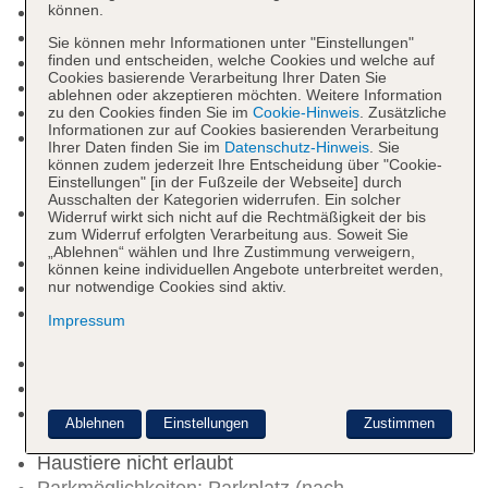
können.
Rezeption
Lift
Sie können mehr Informationen unter "Einstellungen"
finden und entscheiden, welche Cookies und welche auf
Geldautomat in der Unterkunft
Cookies basierende Verarbeitung Ihrer Daten Sie
Gartenanlage, Sonnenterrasse
ablehnen oder akzeptieren möchten. Weitere Information
Pools: 1
zu den Cookies finden Sie im
Cookie-Hinweis
. Zusätzliche
Informationen zur auf Cookies basierenden Verarbeitung
Pool „pool“: ohne Gebühr, Meerwasser,
Ihrer Daten finden Sie im
Datenschutz-Hinweis
. Sie
Liegestühle: ohne Gebühr, Sonnenschirme: ohne
können zudem jederzeit Ihre Entscheidung über "Cookie-
Einstellungen" [in der Fußzeile der Webseite] durch
Gebühr
Ausschalten der Kategorien widerrufen. Ein solcher
Whirlpool: Mai - September, ohne Gebühr,
Widerruf wirkt sich nicht auf die Rechtmäßigkeit der bis
zum Widerruf erfolgten Verarbeitung aus. Soweit Sie
Outdoor, Meerwasser
„Ablehnen“ wählen und Ihre Zustimmung verweigern,
Badetücher: ohne Gebühr
können keine individuellen Angebote unterbreitet werden,
Boutique
nur notwendige Cookies sind aktiv.
Internet: WLAN/WiFi, im gesamten Hotel
Impressum
(Anlage): ohne Gebühr
Wäscheservice: gegen Gebühr
Concierge Service, Gepäckservice
Zahlungsarten: TUI Card / VISA, MasterCard,
Ablehnen
Einstellungen
Zustimmen
American Express, Diners, EC Karte/Maestro
Haustiere nicht erlaubt