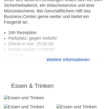
Sicherheitsdienst, ein Wäscheservice und eine
Münzwäscherei. Bei Geschäftlichem hilft das
Business-Center gerne weiter und bietet ein
Faxgerät an.
24h Rezeption
Parkplatz: gegen Gebühr
Check-in von: 15:00:00
Check-out bis: 12:00:00
Garage
Weitere Informationen
Hoteleröffnung: 1980
Hotelsafe
WLAN/WiFi im Hotel
Letzte umfassende Renovierung: 2012
Lift
Essen & Trinken
Anzahl der Aufzüge: 1
Haustiere
Gesamtanzahl der Stockwerke: 2
Gesamtanzahl der Zimmer: 163