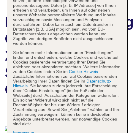
setzen, andere Technologien verwenden und
personenbezogene Daten [z. B. IP-Adresse] von Ihnen
erheben und verarbeiten, um Ihnen auf oder neben
unserer Webseite personalisierte Werbung und Inhalte
Hotelbeschreibun
vorzuschlagen sowie Messungen und Analysen
durchzuführen. Dabei kann auch ein Datentransfer in
Drittstaaten [z.B. USA] möglich sein, wo vom EU-
Comfort Hotel
Datenschutzniveau abgewichen werden kann und
Zugriffe von dortigen Behörden nicht ausgeschlossen
werden können.
Xpress
Sie können mehr Informationen unter "Einstellungen"
finden und entscheiden, welche Cookies und welche auf
Cookies basierende Verarbeitung Ihrer Daten Sie
ablehnen oder akzeptieren möchten. Weitere Information
Stockholm
zu den Cookies finden Sie im
Cookie-Hinweis
.
Zusätzliche Informationen zur auf Cookies basierenden
Verarbeitung Ihrer Daten finden Sie im
Datenschutz-
Central
Hinweis
. Sie können zudem jederzeit Ihre Entscheidung
über "Cookie-Einstellungen" [in der Fußzeile der
Webseite] durch Ausschalten der Kategorien widerrufen.
Ein solcher Widerruf wirkt sich nicht auf die
Rechtmäßigkeit der bis zum Widerruf erfolgten
Verarbeitung aus. Soweit Sie „Ablehnen“ wählen und Ihre
Das bietet Ihre Unterkunft
Zustimmung verweigern, können keine individuellen
Angebote unterbreitet werden, nur notwendige Cookies
sind aktiv.
Impressum