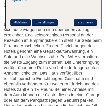
Ablehnen
Einstellungen
Zustimmen
Die 163 Zimmer und die 150 Einzelzimmer verteilen
sich auf 2 Etagen und sind über einen Aufzug
erreichbar. Englischsprachiges Personal an der
Rezeption im Empfangsbereich steht zur Seite beim
Ein- und Auschecken. Zu den Einrichtungen des
Hotels gehören eine Gepäckaufbewahrung, ein
Safe und eine Wechselstube. Per WLAN erhalten
die Gäste Zugang zum Internet. Die Unterbringung
verfügt über eine Reihe von behindertengerechten
Annehmlichkeiten. Das Haus verfügt über
rollstuhlgerechte Einrichtungen. Geschäfte sind
ebenfalls vorhanden. Zur weiteren Einrichtung des
Hotels zählt ein TV-Raum. Bei einer Anreise mit
dem Auto können die Gäste dieses in einer Garage
oder auf dem Parkplatz (gegen Gebühr) parken.
Unter den weiteren Leistungen finden sich ein 24h-