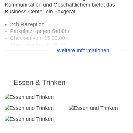
Kommunikation und Geschäftlichem bietet das
Business-Center ein Faxgerät.
24h Rezeption
Parkplatz: gegen Gebühr
Check-in von: 15:00:00
Check-out bis: 11:00:00
Weitere Informationen
Konferenzraum
Garage
Hotelsafe
WLAN/WiFi im Hotel
Lift
Essen & Trinken
Minimarkt
Anzahl der Aufzüge: 1
Zimmerservice
Gesamtanzahl der Zimmer: 83
Zahlungsarten: American Express, Diners Club,
Mastercard, Visa
Landeskategorie: 4 Sterne