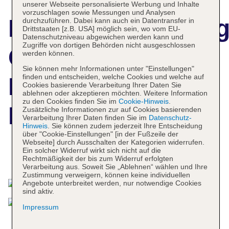
unserer Webseite personalisierte Werbung und Inhalte
vorzuschlagen sowie Messungen und Analysen
Hotelbeschreibun
durchzuführen. Dabei kann auch ein Datentransfer in
Drittstaaten [z.B. USA] möglich sein, wo vom EU-
Datenschutzniveau abgewichen werden kann und
Zugriffe von dortigen Behörden nicht ausgeschlossen
Comfort Inn
werden können.
Sie können mehr Informationen unter "Einstellungen"
finden und entscheiden, welche Cookies und welche auf
Prospect Park-
Cookies basierende Verarbeitung Ihrer Daten Sie
ablehnen oder akzeptieren möchten. Weitere Information
zu den Cookies finden Sie im
Cookie-Hinweis
.
Brooklyn
Zusätzliche Informationen zur auf Cookies basierenden
Verarbeitung Ihrer Daten finden Sie im
Datenschutz-
Hinweis
. Sie können zudem jederzeit Ihre Entscheidung
über "Cookie-Einstellungen" [in der Fußzeile der
Webseite] durch Ausschalten der Kategorien widerrufen.
Ein solcher Widerruf wirkt sich nicht auf die
Das bietet Ihre Unterkunft
Rechtmäßigkeit der bis zum Widerruf erfolgten
Verarbeitung aus. Soweit Sie „Ablehnen“ wählen und Ihre
Zustimmung verweigern, können keine individuellen
Angebote unterbreitet werden, nur notwendige Cookies
sind aktiv.
Impressum