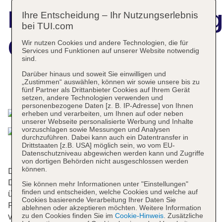
Hotelbeschreibun
Ihre Entscheidung – Ihr Nutzungserlebnis
bei TUI.com
Cornelisz
Wir nutzen Cookies und andere Technologien, die für
Services und Funktionen auf unserer Website notwendig
sind.
Darüber hinaus und soweit Sie einwilligen und
„Zustimmen“ auswählen, können wir sowie unsere bis zu
Das bietet Ihre Unterkunft
fünf Partner als Drittanbieter Cookies auf Ihrem Gerät
setzen, andere Technologien verwenden und
personenbezogene Daten [z. B. IP-Adresse] von Ihnen
erheben und verarbeiten, um Ihnen auf oder neben
unserer Webseite personalisierte Werbung und Inhalte
vorzuschlagen sowie Messungen und Analysen
durchzuführen. Dabei kann auch ein Datentransfer in
Drittstaaten [z.B. USA] möglich sein, wo vom EU-
Datenschutzniveau abgewichen werden kann und Zugriffe
von dortigen Behörden nicht ausgeschlossen werden
können.
Die 63 Zimmer, die 24 Einzel- und die 31
Doppelzimmer verteilen sich auf 5 Etagen und sind
Sie können mehr Informationen unter "Einstellungen"
finden und entscheiden, welche Cookies und welche auf
über einen Aufzug erreichbar. An der 24-Stunden-
Cookies basierende Verarbeitung Ihrer Daten Sie
Rezeption im Empfangsbereich werden die Gäste
ablehnen oder akzeptieren möchten. Weitere Information
zu den Cookies finden Sie im
Cookie-Hinweis
. Zusätzliche
vom mehrsprachigen Personal (Englisch, Deutsch,