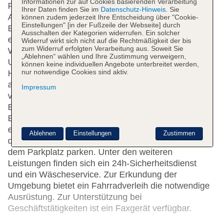
Informationen zur auf Cookies basierenden Verarbeitung
Französisch) herzlich begrüßt. Das Ein- und
Ihrer Daten finden Sie im
Datenschutz-Hinweis
. Sie
Auschecken ist rund um die Uhr möglich. Zu den
können zudem jederzeit Ihre Entscheidung über "Cookie-
Einstellungen" [in der Fußzeile der Webseite] durch
Einrichtungen des Hotels gehören eine Garderobe,
Ausschalten der Kategorien widerrufen. Ein solcher
eine Gepäckaufbewahrung, ein Safe, eine
Widerruf wirkt sich nicht auf die Rechtmäßigkeit der bis
zum Widerruf erfolgten Verarbeitung aus. Soweit Sie
Wechselstube und ein Getränkeautomat. In der
„Ablehnen“ wählen und Ihre Zustimmung verweigern,
Unterbringung steht WLAN zur Verfügung.
können keine individuellen Angebote unterbreitet werden,
nur notwendige Cookies sind aktiv.
Hilfestellung bei der Buchung von Ausflügen wird
am Tourdesk geboten. Geschäfte sind ebenfalls
Impressum
vorhanden. Ein Garten bietet zusätzlichen Raum für
Entspannung und Erholung im Freien. Zur weiteren
Einrichtung des Hauses zählt ein TV-Raum. Bei
einer Anreise mit dem Auto können die Gäste
Ablehnen
Einstellungen
Zustimmen
dieses in einer Garage (gegen Gebühr) oder auf
dem Parkplatz parken. Unter den weiteren
Leistungen finden sich ein 24h-Sicherheitsdienst
und ein Wäscheservice. Zur Erkundung der
Umgebung bietet ein Fahrradverleih die notwendige
Ausrüstung. Zur Unterstützung bei
Geschäftstätigkeiten ist ein Faxgerät verfügbar.