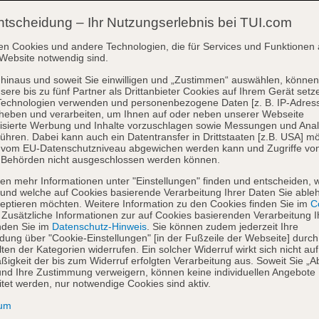
ntscheidung – Ihr Nutzungserlebnis bei TUI.com
en Cookies und andere Technologien, die für Services und Funktionen 
Website notwendig sind.
hinaus und soweit Sie einwilligen und „Zustimmen“ auswählen, können
sere bis zu fünf Partner als Drittanbieter Cookies auf Ihrem Gerät setz
Technologien verwenden und personenbezogene Daten [z. B. IP-Adres
heben und verarbeiten, um Ihnen auf oder neben unserer Webseite
isierte Werbung und Inhalte vorzuschlagen sowie Messungen und Ana
ühren. Dabei kann auch ein Datentransfer in Drittstaaten [z.B. USA] mö
o vom EU-Datenschutzniveau abgewichen werden kann und Zugriffe vo
 Behörden nicht ausgeschlossen werden können.
en mehr Informationen unter "Einstellungen" finden und entscheiden, 
und welche auf Cookies basierende Verarbeitung Ihrer Daten Sie able
eptieren möchten. Weitere Information zu den Cookies finden Sie im
Co
. Zusätzliche Informationen zur auf Cookies basierenden Verarbeitung I
nden Sie im
Datenschutz-Hinweis
. Sie können zudem jederzeit Ihre
dung über "Cookie-Einstellungen" [in der Fußzeile der Webseite] durch
ten der Kategorien widerrufen. Ein solcher Widerruf wirkt sich nicht auf
igkeit der bis zum Widerruf erfolgten Verarbeitung aus. Soweit Sie „A
nd Ihre Zustimmung verweigern, können keine individuellen Angebote
itet werden, nur notwendige Cookies sind aktiv.
sum