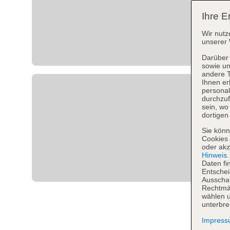
Ihre E
Wir nutz
unserer 
Darüber 
sowie un
andere 
Ihnen er
personal
durchzuf
sein, w
dortigen
Sie könn
Cookies 
oder akz
Hinweis
Daten fi
Entschei
Ausschal
Rechtmäß
wählen u
unterbre
Impres