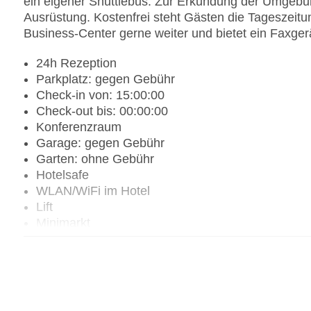
ein eigener Shuttlebus. Zur Erkundung der Umgebun
Ausrüstung. Kostenfrei steht Gästen die Tageszeitun
Business-Center gerne weiter und bietet ein Faxger
24h Rezeption
Parkplatz: gegen Gebühr
Check-in von: 15:00:00
Check-out bis: 00:00:00
Konferenzraum
Garage: gegen Gebühr
Garten: ohne Gebühr
Hotelsafe
WLAN/WiFi im Hotel
Lift
Minimarkt
Anzahl der Konferenzräume: 1
Anzahl der Aufzüge: 1
Haustiere: gegen Gebühr
Zimmerservice
Gesamtanzahl der Stockwerke: 14