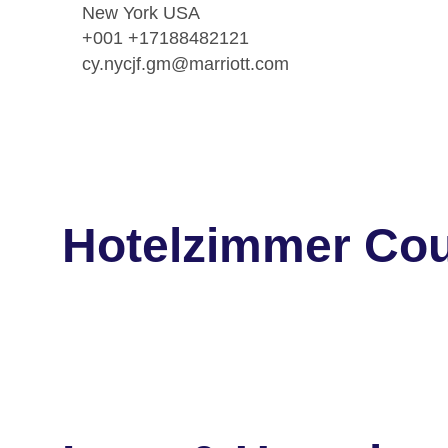
New York USA
+001 +17188482121
cy.nycjf.gm@marriott.com
Hotelzimmer Cou