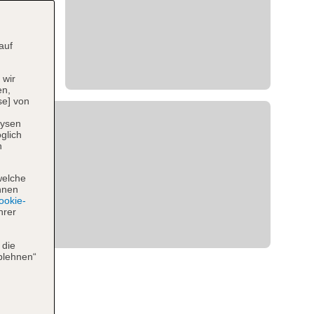
auf
 wir
en,
se] von
lysen
glich
n
welche
hnen
okie-
hrer
 die
blehnen“