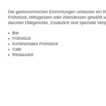
Gesamtanzahl der Zimmer: 166
Pools:Indoor Pool, Outdoor Pool
Die gastronomischen Einrichtungen umfassen ein Re
Zahlungsarten: American Express, Mastercard, V
Frühstück, Mittagessen oder Abendessen gewählt we
Landeskategorie: 3 Sterne
darunter Diätgerichte. Zusätzlich sind spezielle Ve
Bar
Frühstück
Kontinentales Frühstück
Cafe
Restaurant