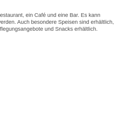
staurant, ein Café und eine Bar. Es kann
isa
rden. Auch besondere Speisen sind erhältlich,
rpflegungsangebote und Snacks erhältlich.