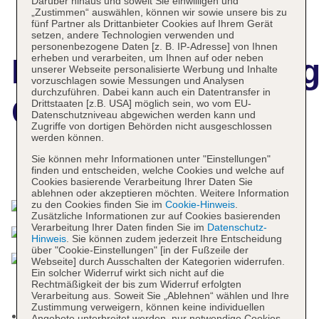
Darüber hinaus und soweit Sie einwilligen und
„Zustimmen“ auswählen, können wir sowie unsere bis zu
fünf Partner als Drittanbieter Cookies auf Ihrem Gerät
setzen, andere Technologien verwenden und
personenbezogene Daten [z. B. IP-Adresse] von Ihnen
erheben und verarbeiten, um Ihnen auf oder neben
Hotelbeschreibun
unserer Webseite personalisierte Werbung und Inhalte
vorzuschlagen sowie Messungen und Analysen
durchzuführen. Dabei kann auch ein Datentransfer in
CPH Pevero Hotel
Drittstaaten [z.B. USA] möglich sein, wo vom EU-
Datenschutzniveau abgewichen werden kann und
Zugriffe von dortigen Behörden nicht ausgeschlossen
werden können.
Sie können mehr Informationen unter "Einstellungen"
Das bietet Ihre Unterkunft
finden und entscheiden, welche Cookies und welche auf
Cookies basierende Verarbeitung Ihrer Daten Sie
ablehnen oder akzeptieren möchten. Weitere Information
zu den Cookies finden Sie im
Cookie-Hinweis
.
Zusätzliche Informationen zur auf Cookies basierenden
Verarbeitung Ihrer Daten finden Sie im
Datenschutz-
Hinweis
. Sie können zudem jederzeit Ihre Entscheidung
über "Cookie-Einstellungen" [in der Fußzeile der
Webseite] durch Ausschalten der Kategorien widerrufen.
Ein solcher Widerruf wirkt sich nicht auf die
Rechtmäßigkeit der bis zum Widerruf erfolgten
Verarbeitung aus. Soweit Sie „Ablehnen“ wählen und Ihre
Zustimmung verweigern, können keine individuellen
Nichtraucherhotel, Raucherbereich
Angebote unterbreitet werden, nur notwendige Cookies