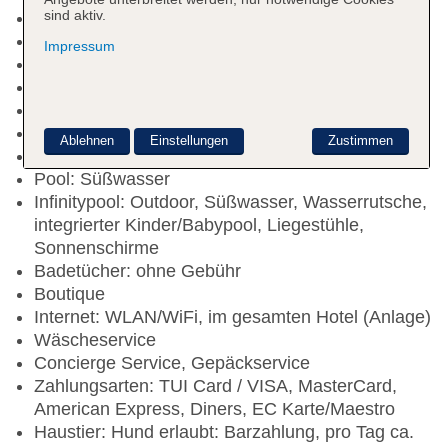
sind aktiv.
Check-in Zeit ab 15:00 Uhr
Check-out Zeit bis 11:00 Uhr
Impressum
Rezeption, Hotelsafe
Gästebetreuung
Lift
Gartenanlage, Sonnenterrasse
Ablehnen
Einstellungen
Zustimmen
Pools: 2
Pool: Süßwasser
Infinitypool: Outdoor, Süßwasser, Wasserrutsche,
integrierter Kinder/Babypool, Liegestühle,
Sonnenschirme
Badetücher: ohne Gebühr
Boutique
Internet: WLAN/WiFi, im gesamten Hotel (Anlage)
Wäscheservice
Concierge Service, Gepäckservice
Zahlungsarten: TUI Card / VISA, MasterCard,
American Express, Diners, EC Karte/Maestro
Haustier: Hund erlaubt: Barzahlung, pro Tag ca.