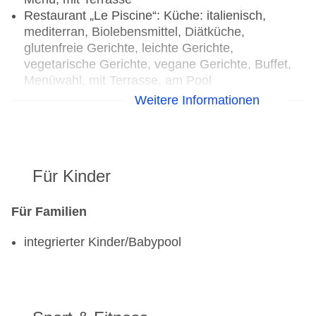
Restaurant „Le Piscine“: Küche: italienisch,
mediterran, Biolebensmittel, Diätküche,
glutenfreie Gerichte, leichte Gerichte,
vegetarische Gerichte, vegane Gerichte, Buffet,
Menüwahl, mit Terrasse, am Pool
Bars & mehr: 3
Weitere Informationen
Loungebar „Lounge Bar“: täglich
Lobbybar „I Gerani“: täglich
Poolbar Outdoor „Le Arcate“: täglich
Für Kinder
Für Familien
integrierter Kinder/Babypool