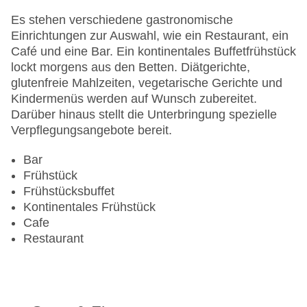
Zahlungsarten: American Express, Diners Club,
Mastercard, Visa
Es stehen verschiedene gastronomische
Landeskategorie: 4 Sterne
Einrichtungen zur Auswahl, wie ein Restaurant, ein
Café und eine Bar. Ein kontinentales Buffetfrühstück
lockt morgens aus den Betten. Diätgerichte,
glutenfreie Mahlzeiten, vegetarische Gerichte und
Kindermenüs werden auf Wunsch zubereitet.
Darüber hinaus stellt die Unterbringung spezielle
Verpflegungsangebote bereit.
Bar
Frühstück
Frühstücksbuffet
Kontinentales Frühstück
Cafe
Restaurant