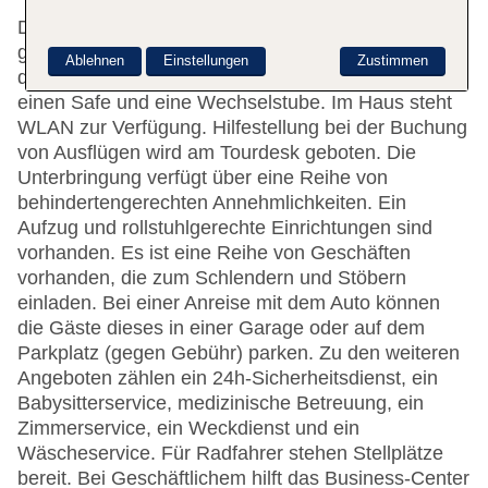
Das freundliche Personal an der Rezeption ist
gerne bei allen Fragen behilflich. Die Einrichtung
Ablehnen
Einstellungen
Zustimmen
des Hotels umfasst eine Gepäckaufbewahrung,
einen Safe und eine Wechselstube. Im Haus steht
WLAN zur Verfügung. Hilfestellung bei der Buchung
von Ausflügen wird am Tourdesk geboten. Die
Unterbringung verfügt über eine Reihe von
behindertengerechten Annehmlichkeiten. Ein
Aufzug und rollstuhlgerechte Einrichtungen sind
vorhanden. Es ist eine Reihe von Geschäften
vorhanden, die zum Schlendern und Stöbern
einladen. Bei einer Anreise mit dem Auto können
die Gäste dieses in einer Garage oder auf dem
Parkplatz (gegen Gebühr) parken. Zu den weiteren
Angeboten zählen ein 24h-Sicherheitsdienst, ein
Babysitterservice, medizinische Betreuung, ein
Zimmerservice, ein Weckdienst und ein
Wäscheservice. Für Radfahrer stehen Stellplätze
bereit. Bei Geschäftlichem hilft das Business-Center