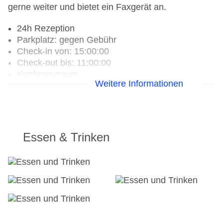
gerne weiter und bietet ein Faxgerät an.
24h Rezeption
Parkplatz: gegen Gebühr
Check-in von: 15:00:00
Check-out bis: 11:00:00
Konferenzraum
Weitere Informationen
Garage
Hoteleröffnung: 2020
Hotelsafe
WLAN/WiFi im Hotel
Lift
Essen & Trinken
Anzahl der Konferenzräume: 1
Anzahl der Aufzüge: 1
Zimmerservice
Sonnenterrasse
Gesamtanzahl der Stockwerke: 20
Gesamtanzahl der Zimmer: 329
Pools:Indoor Pool, Outdoor Pool, Liegen am Pool