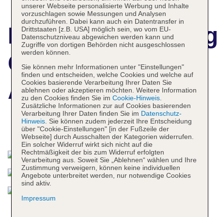
unserer Webseite personalisierte Werbung und Inhalte
vorzuschlagen sowie Messungen und Analysen
durchzuführen. Dabei kann auch ein Datentransfer in
Hotelbeschreibun
Drittstaaten [z.B. USA] möglich sein, wo vom EU-
Datenschutzniveau abgewichen werden kann und
Zugriffe von dortigen Behörden nicht ausgeschlossen
werden können.
Crowne Plaza
Sie können mehr Informationen unter "Einstellungen"
finden und entscheiden, welche Cookies und welche auf
Adelaide
Cookies basierende Verarbeitung Ihrer Daten Sie
ablehnen oder akzeptieren möchten. Weitere Information
zu den Cookies finden Sie im
Cookie-Hinweis
.
Zusätzliche Informationen zur auf Cookies basierenden
Verarbeitung Ihrer Daten finden Sie im
Datenschutz-
Hinweis
. Sie können zudem jederzeit Ihre Entscheidung
Das bietet Ihre Unterkunft
über "Cookie-Einstellungen" [in der Fußzeile der
Webseite] durch Ausschalten der Kategorien widerrufen.
Ein solcher Widerruf wirkt sich nicht auf die
Rechtmäßigkeit der bis zum Widerruf erfolgten
Verarbeitung aus. Soweit Sie „Ablehnen“ wählen und Ihre
Zustimmung verweigern, können keine individuellen
Angebote unterbreitet werden, nur notwendige Cookies
sind aktiv.
Impressum