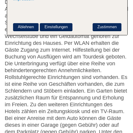
Das Hotel bietet 224 Zimmer und verfügt über 5
Aufzüge. Englisch- und deutschsprachiges Personal
an der Rezeption im Empfangsbereich steht zur
Seite beim Ein- und Auschecken. Eine Garderobe,
Ablehnen
Einstellungen
Zustimmen
eine Gepäckaufbewahrung, ein Safe, eine
Wechselstube und ein Geldautomat gehören zur
Einrichtung des Hauses. Per WLAN erhalten die
Gäste Zugang zum Internet. Hilfestellung bei der
Buchung von Ausflügen wird am Tourdesk geboten.
Die Unterbringung verfügt über eine Reihe von
behindertengerechten Annehmlichkeiten.
Rollstuhlgerechte Einrichtungen sind vorhanden. Es
ist eine Reihe von Geschäften vorhanden, die zum
Schlendern und Stöbern einladen. Ein Garten bietet
zusätzlichen Raum für Entspannung und Erholung
im Freien. Zu den weiteren Einrichtungen des
Hotels zählen ein Zeitungskiosk und ein TV-Raum.
Bei einer Anreise mit dem Auto können die Gäste
dieses in einer Garage (gegen Gebühr) oder auf
dem Parkplatz (gegen Gebühr) parken. Unter den