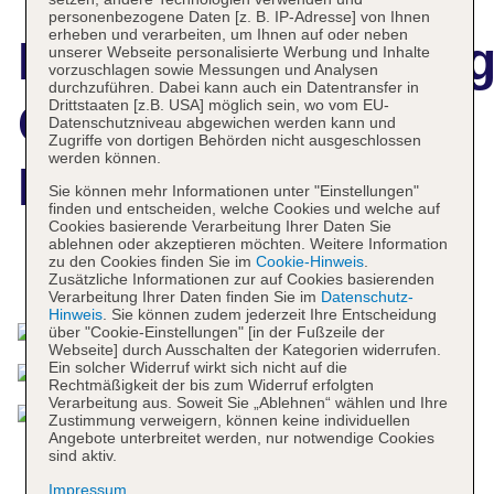
personenbezogene Daten [z. B. IP-Adresse] von Ihnen
erheben und verarbeiten, um Ihnen auf oder neben
Hotelbeschreibun
unserer Webseite personalisierte Werbung und Inhalte
vorzuschlagen sowie Messungen und Analysen
durchzuführen. Dabei kann auch ein Datentransfer in
Crowne Plaza
Drittstaaten [z.B. USA] möglich sein, wo vom EU-
Datenschutzniveau abgewichen werden kann und
Zugriffe von dortigen Behörden nicht ausgeschlossen
werden können.
Bratislava
Sie können mehr Informationen unter "Einstellungen"
finden und entscheiden, welche Cookies und welche auf
Cookies basierende Verarbeitung Ihrer Daten Sie
ablehnen oder akzeptieren möchten. Weitere Information
zu den Cookies finden Sie im
Cookie-Hinweis
.
Das bietet Ihre Unterkunft
Zusätzliche Informationen zur auf Cookies basierenden
Verarbeitung Ihrer Daten finden Sie im
Datenschutz-
Hinweis
. Sie können zudem jederzeit Ihre Entscheidung
über "Cookie-Einstellungen" [in der Fußzeile der
Webseite] durch Ausschalten der Kategorien widerrufen.
Ein solcher Widerruf wirkt sich nicht auf die
Rechtmäßigkeit der bis zum Widerruf erfolgten
Verarbeitung aus. Soweit Sie „Ablehnen“ wählen und Ihre
Zustimmung verweigern, können keine individuellen
Angebote unterbreitet werden, nur notwendige Cookies
sind aktiv.
Impressum