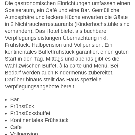
Hoteleröffnung: 1989
Die gastronomischen Einrichtungen umfassen einen
Hotelsafe
Speiseraum, ein Café und eine Bar. Gemütliche
WLAN/WiFi im Hotel
Atmosphäre und leckere Küche erwarten die Gäste
Letzte umfassende Renovierung: 2005
in 2 Nichtraucherrestaurants (Kinderhochstühle sind
Lift
vorhanden). Das Hotel bietet als buchbare
Anzahl der Konferenzräume: 1
Verpflegungsleistungen Übernachtung inkl.
Anzahl der Aufzüge: 5
Frühstück, Halbpension und Vollpension. Ein
Haustiere: gegen Gebühr
kontinentales Buffetfrühstück garantiert einen guten
Haustiere auf Anfrage: gegen Gebühr
Start in den Tag. Mittags und abends gibt es die
Zimmerservice: gegen Gebühr
Wahl zwischen Buffet, à la carte und Menü. Bei
Sonnenterrasse
Bedarf werden auch Kindermenüs zubereitet.
Gesamtanzahl der Stockwerke: 5
Darüber hinaus stellt das Haus spezielle
Gesamtanzahl der Zimmer: 224
Verpflegungsangebote bereit.
Zahlungsarten: American Express, Diners Club,
EC Maestro, Mastercard, Visa
Bar
Landeskategorie: 4 Sterne
Frühstück
Frühstücksbuffet
Kontinentales Frühstück
Cafe
Vollpension