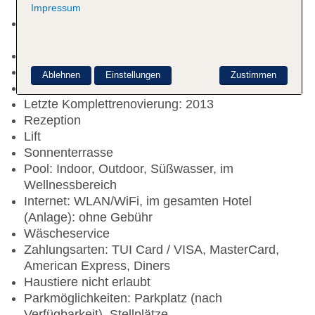
Impressum
Kurtaxe/Ökotaxe/Touristensteuer zahlbar vor Ort:
pro Tag ca. 1.5 EUR
Check-in Zeit ab 15:00 Uhr
Check-out Zeit bis 11:00 Uhr
Ablehnen
Einstellungen
Zustimmen
Hoteleröffnung: 2013
Letzte Komplettrenovierung: 2013
Rezeption
Lift
Sonnenterrasse
Pool: Indoor, Outdoor, Süßwasser, im
Wellnessbereich
Internet: WLAN/WiFi, im gesamten Hotel
(Anlage): ohne Gebühr
Wäscheservice
Zahlungsarten: TUI Card / VISA, MasterCard,
American Express, Diners
Haustiere nicht erlaubt
Parkmöglichkeiten: Parkplatz (nach
Verfügbarkeit), Stellplätze