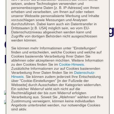
setzen, andere Technologien verwenden und
personenbezogene Daten [z. B. IP-Adresse] von Ihnen
erheben und verarbeiten, um Ihnen auf oder neben
unserer Webseite personalisierte Werbung und Inhalte
vorzuschlagen sowie Messungen und Analysen
durchzuführen. Dabei kann auch ein Datentransfer in
Hotelbeschreibun
Drittstaaten [z.B. USA] möglich sein, wo vom EU-
Datenschutzniveau abgewichen werden kann und
Zugriffe von dortigen Behörden nicht ausgeschlossen
Crvena Luka
werden können.
Sie können mehr Informationen unter "Einstellungen"
finden und entscheiden, welche Cookies und welche auf
Hotel & Resort
Cookies basierende Verarbeitung Ihrer Daten Sie
ablehnen oder akzeptieren möchten. Weitere Information
zu den Cookies finden Sie im
Cookie-Hinweis
.
Zusätzliche Informationen zur auf Cookies basierenden
Verarbeitung Ihrer Daten finden Sie im
Datenschutz-
Hinweis
. Sie können zudem jederzeit Ihre Entscheidung
Das bietet Ihre Unterkunft
über "Cookie-Einstellungen" [in der Fußzeile der
Webseite] durch Ausschalten der Kategorien widerrufen.
Ein solcher Widerruf wirkt sich nicht auf die
Rechtmäßigkeit der bis zum Widerruf erfolgten
Verarbeitung aus. Soweit Sie „Ablehnen“ wählen und Ihre
Zustimmung verweigern, können keine individuellen
Angebote unterbreitet werden, nur notwendige Cookies
sind aktiv.