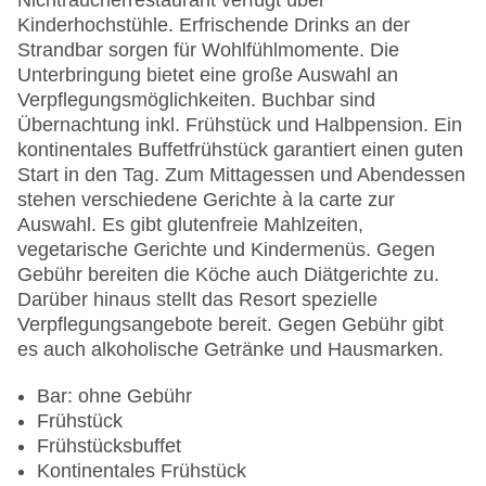
Nichtraucherrestaurant verfügt über
Anzahl der Konferenzräume: 1
Kinderhochstühle. Erfrischende Drinks an der
Anzahl der Aufzüge: 1
Strandbar sorgen für Wohlfühlmomente. Die
Rezeption
Unterbringung bietet eine große Auswahl an
Zimmerservice: gegen Gebühr
Verpflegungsmöglichkeiten. Buchbar sind
Sonnenterrasse
Übernachtung inkl. Frühstück und Halbpension. Ein
Gesamtanzahl der Gebäude: 10
kontinentales Buffetfrühstück garantiert einen guten
Gesamtanzahl der Stockwerke: 2
Start in den Tag. Zum Mittagessen und Abendessen
Gesamtanzahl der Zimmer: 102
stehen verschiedene Gerichte à la carte zur
Pools:Outdoor Pool, Sonnenschirme am Pool:
Auswahl. Es gibt glutenfreie Mahlzeiten,
ohne Gebühr, Liegen am Pool, Handtücher
vegetarische Gerichte und Kindermenüs. Gegen
Zahlungsarten: American Express, Mastercard,
Gebühr bereiten die Köche auch Diätgerichte zu.
Visa
Darüber hinaus stellt das Resort spezielle
Landeskategorie: 4,5 Sterne
Verpflegungsangebote bereit. Gegen Gebühr gibt
es auch alkoholische Getränke und Hausmarken.
Bar: ohne Gebühr
Frühstück
Frühstücksbuffet
Kontinentales Frühstück