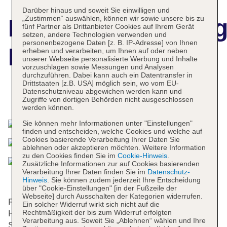
Darüber hinaus und soweit Sie einwilligen und
„Zustimmen“ auswählen, können wir sowie unsere bis zu
Hotelbeschreibun
fünf Partner als Drittanbieter Cookies auf Ihrem Gerät
setzen, andere Technologien verwenden und
personenbezogene Daten [z. B. IP-Adresse] von Ihnen
D-Resort Gocek
erheben und verarbeiten, um Ihnen auf oder neben
unserer Webseite personalisierte Werbung und Inhalte
vorzuschlagen sowie Messungen und Analysen
durchzuführen. Dabei kann auch ein Datentransfer in
Drittstaaten [z.B. USA] möglich sein, wo vom EU-
Datenschutzniveau abgewichen werden kann und
Das bietet Ihre Unterkunft
Zugriffe von dortigen Behörden nicht ausgeschlossen
werden können.
Sie können mehr Informationen unter "Einstellungen"
finden und entscheiden, welche Cookies und welche auf
Cookies basierende Verarbeitung Ihrer Daten Sie
ablehnen oder akzeptieren möchten. Weitere Information
zu den Cookies finden Sie im
Cookie-Hinweis
.
Zusätzliche Informationen zur auf Cookies basierenden
Verarbeitung Ihrer Daten finden Sie im
Datenschutz-
Hinweis
. Sie können zudem jederzeit Ihre Entscheidung
über "Cookie-Einstellungen" [in der Fußzeile der
Webseite] durch Ausschalten der Kategorien widerrufen.
Für die Gäste stehen in einem 2-stöckigen
Ein solcher Widerruf wirkt sich nicht auf die
Rechtmäßigkeit der bis zum Widerruf erfolgten
Haupthaus und in 10 Nebengebäuden 2 Junior-
Verarbeitung aus. Soweit Sie „Ablehnen“ wählen und Ihre
Suiten, 15 Suiten, 90 Einzel- und 80 Doppelzimmer