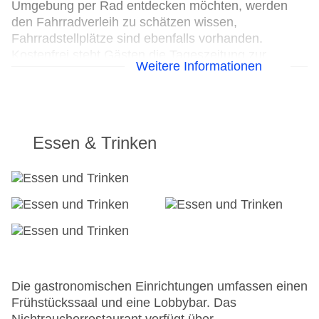
Umgebung per Rad entdecken möchten, werden
den Fahrradverleih zu schätzen wissen,
Fahrradstellplätze sind ebenfalls vorhanden.
Kostenfrei steht Gästen die Tageszeitung zur
Weitere Informationen
Verfügung. Im Geschäftsbereich (Business-Center)
sind Faxgerät, Projektor, Flipchart/Stifte und
Fotokopierer vorhanden.
24h Rezeption
Essen & Trinken
Parkplatz
Check-in von: 15:00:00
Check-out bis: 12:00:00
Konferenzraum
Garage: ohne Gebühr
Garten
Hoteleröffnung: 2012
Hotelsafe
WLAN/WiFi im Hotel
Die gastronomischen Einrichtungen umfassen einen
Letzte umfassende Renovierung: 2014
Frühstückssaal und eine Lobbybar. Das
Lift