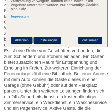
Zustimmung verweigern, können keine individuellen
zur Auswahl. Englischsprachiges Personal an der
Angebote unterbreitet werden, nur notwendige Cookies
sind aktiv.
Rezeption im Empfangsbereich steht zur Seite beim
Ein- und Auschecken. Die Einrichtung umfasst eine
Impressum
Gepäckaufbewahrung, einen Safe und eine
Wechselstube. Per WLAN erhalten die Gäste
Zugang zum Internet. Das Resort bietet eine Reihe
behindertengerechter Annehmlichkeiten. Ein Aufzug
Ablehnen
Einstellungen
Zustimmen
und rollstuhlgerechte Einrichtungen sind vorhanden.
Es ist eine Reihe von Geschäften vorhanden, die
zum Schlendern und Stöbern einladen. Ein Garten
bietet zusätzlichen Raum für Entspannung und
Erholung im Freien. Zur weiteren Einrichtung der
Ferienanlage zählt eine Bibliothek. Bei einer Anreise
mit dem Auto können die Gäste dieses in einer
Garage (ohne Gebühr) oder auf dem Parkplatz
parken. Unter den weiteren Leistungen finden sich
ein 24h-Sicherheitsdienst, ein kostenpflichtiger
Zimmerservice, ein Weckdienst, ein Wäscheservice
und ein Pagenservice. Aktive Gäste, die die