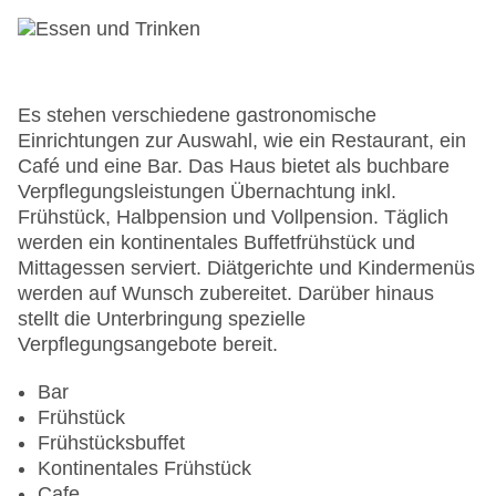
Minimarkt: ohne Gebühr
Anzahl der Konferenzräume: 1
Anzahl der Aufzüge: 1
Zimmerservice: gegen Gebühr
Sonnenterrasse
Es stehen verschiedene gastronomische
Gesamtanzahl der Stockwerke: 4
Einrichtungen zur Auswahl, wie ein Restaurant, ein
Gesamtanzahl der Zimmer: 174
Café und eine Bar. Das Haus bietet als buchbare
Pools:Kinderbecken, Indoor Pool, Outdoor Pool,
Verpflegungsleistungen Übernachtung inkl.
Sonnenschirme am Pool, Liegen am Pool,
Frühstück, Halbpension und Vollpension. Täglich
Wasserrutsche
werden ein kontinentales Buffetfrühstück und
Zahlungsarten: Mastercard, Visa
Mittagessen serviert. Diätgerichte und Kindermenüs
Landeskategorie: 4 Sterne
werden auf Wunsch zubereitet. Darüber hinaus
stellt die Unterbringung spezielle
Verpflegungsangebote bereit.
Bar
Frühstück
Frühstücksbuffet
Kontinentales Frühstück
Cafe