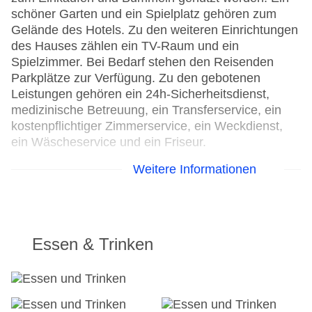
schöner Garten und ein Spielplatz gehören zum
Gelände des Hotels. Zu den weiteren Einrichtungen
des Hauses zählen ein TV-Raum und ein
Spielzimmer. Bei Bedarf stehen den Reisenden
Parkplätze zur Verfügung. Zu den gebotenen
Leistungen gehören ein 24h-Sicherheitsdienst,
medizinische Betreuung, ein Transferservice, ein
kostenpflichtiger Zimmerservice, ein Weckdienst,
ein Wäscheservice und ein Friseur.
Weitere Informationen
24h Rezeption
Parkplatz
Check-in von: 15:00:01
Check-out bis: 13:30:01
Konferenzraum
Essen & Trinken
Garten: ohne Gebühr
Hotelsafe
WLAN/WiFi im Hotel
Lift