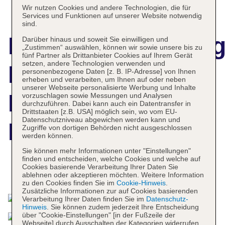
Wir nutzen Cookies und andere Technologien, die für
Services und Funktionen auf unserer Website notwendig
sind.
Hotelbeschreibun
Darüber hinaus und soweit Sie einwilligen und
„Zustimmen“ auswählen, können wir sowie unsere bis zu
fünf Partner als Drittanbieter Cookies auf Ihrem Gerät
setzen, andere Technologien verwenden und
Dalaman Airport
personenbezogene Daten [z. B. IP-Adresse] von Ihnen
erheben und verarbeiten, um Ihnen auf oder neben
unserer Webseite personalisierte Werbung und Inhalte
Lykia Resort
vorzuschlagen sowie Messungen und Analysen
durchzuführen. Dabei kann auch ein Datentransfer in
Drittstaaten [z.B. USA] möglich sein, wo vom EU-
Datenschutzniveau abgewichen werden kann und
Hotel and Spa
Zugriffe von dortigen Behörden nicht ausgeschlossen
werden können.
Sie können mehr Informationen unter "Einstellungen"
finden und entscheiden, welche Cookies und welche auf
Cookies basierende Verarbeitung Ihrer Daten Sie
Das bietet Ihre Unterkunft
ablehnen oder akzeptieren möchten. Weitere Information
zu den Cookies finden Sie im
Cookie-Hinweis
.
Zusätzliche Informationen zur auf Cookies basierenden
Verarbeitung Ihrer Daten finden Sie im
Datenschutz-
Hinweis
. Sie können zudem jederzeit Ihre Entscheidung
über "Cookie-Einstellungen" [in der Fußzeile der
Webseite] durch Ausschalten der Kategorien widerrufen.