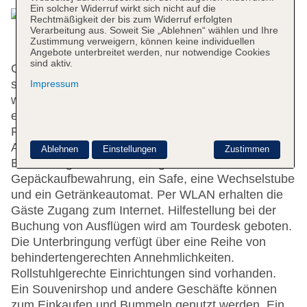
Ein solcher Widerruf wirkt sich nicht auf die
Rechtmäßigkeit der bis zum Widerruf erfolgten
Verarbeitung aus. Soweit Sie „Ablehnen“ wählen und Ihre
Zustimmung verweigern, können keine individuellen
Angebote unterbreitet werden, nur notwendige Cookies
sind aktiv.
Gerne heißt das Hotel die Gäste in einem 4-
stöckigen Haus mit einem Aufzug und 174 Zimmern
Impressum
willkommen. Rund um die Uhr steht den Gästen
englisch- und deutschsprachiges Personal an der
Rezeption mit Tat und Rat zur Seite, das Ein- und
Auschecken ist 24 h am Tag möglich. Zu den
Ablehnen
Einstellungen
Zustimmen
Einrichtungen des Hauses gehören eine
Gepäckaufbewahrung, ein Safe, eine Wechselstube
und ein Getränkeautomat. Per WLAN erhalten die
Gäste Zugang zum Internet. Hilfestellung bei der
Buchung von Ausflügen wird am Tourdesk geboten.
Die Unterbringung verfügt über eine Reihe von
behindertengerechten Annehmlichkeiten.
Rollstuhlgerechte Einrichtungen sind vorhanden.
Ein Souvenirshop und andere Geschäfte können
zum Einkaufen und Bummeln genutzt werden. Ein