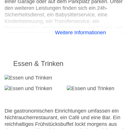
einer Garage oder auf dem Parkplatz parken. Unter
den weiteren Leistungen finden sich ein 24h-
Sicherheitsdienst, ein Babysitterservice, eine
Kinderbetreuung, ein Transferservice, ein
Zimmerservice, ein Wäscheservice, ein Friseur und
Weitere Informationen
eine Münzwäscherei. Kostenfrei steht Gästen die
Tageszeitung zur Verfügung. Im Geschäftsbereich
(Business-Center) sind Faxgerät und Projektor
vorhanden.
Essen & Trinken
24h Rezeption
Parkplatz
Check-in von: 15:30:00
Check-out bis: 11:00:00
Konferenzraum
Garage
Garten: ohne Gebühr
Die gastronomischen Einrichtungen umfassen ein
Hoteleröffnung: 1720
Nichtraucherrestaurant, ein Café und eine Bar. Ein
Hotelsafe
reichhaltiges Frühstücksbuffet lockt morgens aus
WLAN/WiFi im Hotel