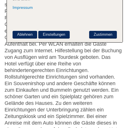
sind über 3 Aufzüge erreichbar. Das freundliche
Impressum
Personal an der Rezeption ist gerne bei allen
Fragen behilflich. Serviceleistungen wie eine
Garderobe, eine Gepäckaufbewahrung, ein Safe,
eine Wechselstube, ein Geldautomat und ein
Ablehnen
Einstellungen
Zustimmen
Getränkeautomat tragen zu einem komfortablen
Aufenthalt bei. Per WLAN erhalten die Gäste
Zugang zum Internet. Hilfestellung bei der Buchung
von Ausflügen wird am Tourdesk geboten. Das
Hotel verfügt über eine Reihe von
behindertengerechten Einrichtungen.
Rollstuhlgerechte Einrichtungen sind vorhanden.
Ein Souvenirshop und andere Geschäfte können
zum Einkaufen und Bummeln genutzt werden. Ein
schöner Garten und ein Spielplatz gehören zum
Gelände des Hauses. Zu den weiteren
Einrichtungen der Unterbringung zählen ein
Zeitungskiosk und ein Spielzimmer. Bei einer
Anreise mit dem Auto können die Gäste dieses in