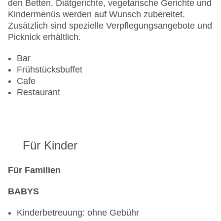
den Betten. Diätgerichte, vegetarische Gerichte und
Letzte umfassende Renovierung: 1992
Kindermenüs werden auf Wunsch zubereitet.
Lift
Zusätzlich sind spezielle Verpflegungsangebote und
Anzahl der Konferenzräume: 1
Picknick erhältlich.
Anzahl der Aufzüge: 3
Zimmerservice
Bar
Gesamtanzahl der Stockwerke: 3
Frühstücksbuffet
Gesamtanzahl der Zimmer: 215
Cafe
Pools:Indoor Pool, Outdoor Pool, Liegen am Pool
Restaurant
Zahlungsarten: American Express, Diners Club,
Mastercard, Visa
Landeskategorie: 4 Sterne
Für Kinder
Für Familien
BABYS
Kinderbetreuung: ohne Gebühr