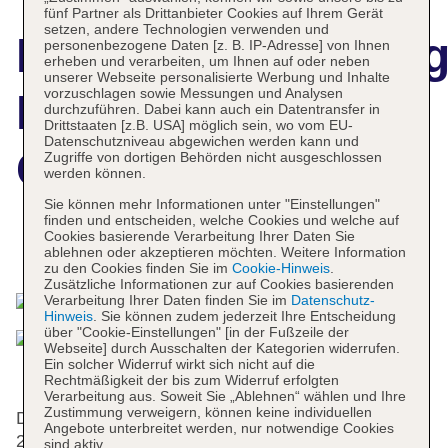
fünf Partner als Drittanbieter Cookies auf Ihrem Gerät
setzen, andere Technologien verwenden und
Hotelbeschreibun
personenbezogene Daten [z. B. IP-Adresse] von Ihnen
erheben und verarbeiten, um Ihnen auf oder neben
unserer Webseite personalisierte Werbung und Inhalte
vorzuschlagen sowie Messungen und Analysen
Dalmahoy Hotel &
durchzuführen. Dabei kann auch ein Datentransfer in
Drittstaaten [z.B. USA] möglich sein, wo vom EU-
Datenschutzniveau abgewichen werden kann und
Country Club
Zugriffe von dortigen Behörden nicht ausgeschlossen
werden können.
Sie können mehr Informationen unter "Einstellungen"
finden und entscheiden, welche Cookies und welche auf
Cookies basierende Verarbeitung Ihrer Daten Sie
Das bietet Ihre Unterkunft
ablehnen oder akzeptieren möchten. Weitere Information
zu den Cookies finden Sie im
Cookie-Hinweis
.
Zusätzliche Informationen zur auf Cookies basierenden
Verarbeitung Ihrer Daten finden Sie im
Datenschutz-
Hinweis
. Sie können zudem jederzeit Ihre Entscheidung
über "Cookie-Einstellungen" [in der Fußzeile der
Webseite] durch Ausschalten der Kategorien widerrufen.
Ein solcher Widerruf wirkt sich nicht auf die
Rechtmäßigkeit der bis zum Widerruf erfolgten
Verarbeitung aus. Soweit Sie „Ablehnen“ wählen und Ihre
Zustimmung verweigern, können keine individuellen
Die 215 Zimmer, die 7 Suiten, das Einzel- und die
Angebote unterbreitet werden, nur notwendige Cookies
201 Doppelzimmer verteilen sich auf 3 Etagen und
sind aktiv.