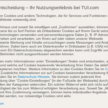
ntscheidung – Ihr Nutzungserlebnis bei TUI.com
en Cookies und andere Technologien, die für Services und Funktionen 
Website notwendig sind.
hinaus und soweit Sie einwilligen und „Zustimmen“ auswählen, können
sere bis zu fünf Partner als Drittanbieter Cookies auf Ihrem Gerät setz
Technologien verwenden und personenbezogene Daten [z. B. IP-Adres
heben und verarbeiten, um Ihnen auf oder neben unserer Webseite
isierte Werbung und Inhalte vorzuschlagen sowie Messungen und Ana
ühren. Dabei kann auch ein Datentransfer in Drittstaaten [z.B. USA] mö
o vom EU-Datenschutzniveau abgewichen werden kann und Zugriffe vo
 Behörden nicht ausgeschlossen werden können.
en mehr Informationen unter "Einstellungen" finden und entscheiden, 
und welche auf Cookies basierende Verarbeitung Ihrer Daten Sie able
eptieren möchten. Weitere Information zu den Cookies finden Sie im
Co
. Zusätzliche Informationen zur auf Cookies basierenden Verarbeitung I
nden Sie im
Datenschutz-Hinweis
. Sie können zudem jederzeit Ihre
dung über "Cookie-Einstellungen" [in der Fußzeile der Webseite] durch
ten der Kategorien widerrufen. Ein solcher Widerruf wirkt sich nicht auf
igkeit der bis zum Widerruf erfolgten Verarbeitung aus. Soweit Sie „A
nd Ihre Zustimmung verweigern, können keine individuellen Angebote
itet werden, nur notwendige Cookies sind aktiv.
sum