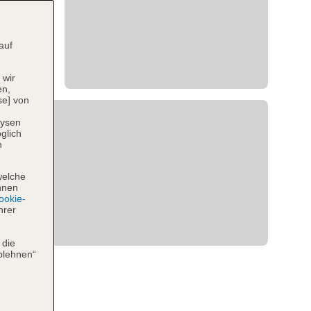
auf
 wir
en,
se] von
lysen
glich
n
welche
hnen
okie-
hrer
 die
blehnen“