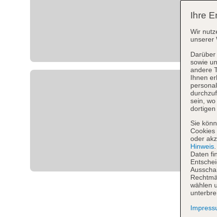
Ihre E
Wir nutz
unserer 
Darüber 
sowie un
andere 
Ihnen er
personal
durchzuf
sein, w
dortigen
Sie könn
Cookies 
oder akz
Hinweis
Daten fi
Entschei
Ausschal
Rechtmäß
wählen u
unterbre
Impres