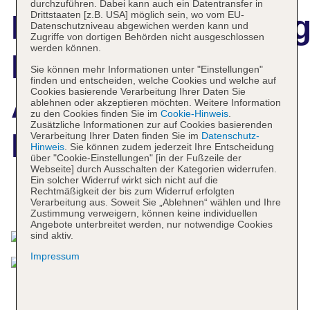
durchzuführen. Dabei kann auch ein Datentransfer in
Hotelbeschreibun
Drittstaaten [z.B. USA] möglich sein, wo vom EU-
Datenschutzniveau abgewichen werden kann und
Zugriffe von dortigen Behörden nicht ausgeschlossen
werden können.
Days Inn Los
Sie können mehr Informationen unter "Einstellungen"
finden und entscheiden, welche Cookies und welche auf
Cookies basierende Verarbeitung Ihrer Daten Sie
Angeles - South
ablehnen oder akzeptieren möchten. Weitere Information
zu den Cookies finden Sie im
Cookie-Hinweis
.
Zusätzliche Informationen zur auf Cookies basierenden
Bay - LAX Hotel
Verarbeitung Ihrer Daten finden Sie im
Datenschutz-
Hinweis
. Sie können zudem jederzeit Ihre Entscheidung
über "Cookie-Einstellungen" [in der Fußzeile der
Webseite] durch Ausschalten der Kategorien widerrufen.
Ein solcher Widerruf wirkt sich nicht auf die
Rechtmäßigkeit der bis zum Widerruf erfolgten
Das bietet Ihre Unterkunft
Verarbeitung aus. Soweit Sie „Ablehnen“ wählen und Ihre
Zustimmung verweigern, können keine individuellen
Angebote unterbreitet werden, nur notwendige Cookies
sind aktiv.
Impressum