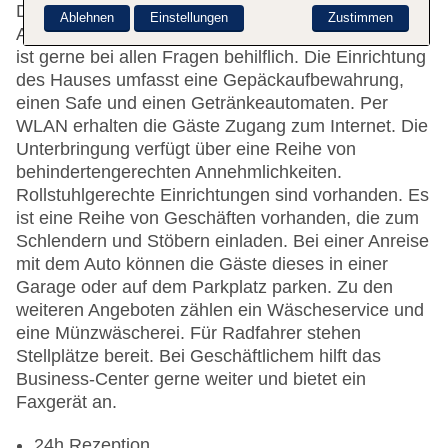
Das Hotel bietet 43 Zimmer und verfügt über einen
Ablehnen
Einstellungen
Zustimmen
Aufzug. Das freundliche Personal an der Rezeption
ist gerne bei allen Fragen behilflich. Die Einrichtung
des Hauses umfasst eine Gepäckaufbewahrung,
einen Safe und einen Getränkeautomaten. Per
WLAN erhalten die Gäste Zugang zum Internet. Die
Unterbringung verfügt über eine Reihe von
behindertengerechten Annehmlichkeiten.
Rollstuhlgerechte Einrichtungen sind vorhanden. Es
ist eine Reihe von Geschäften vorhanden, die zum
Schlendern und Stöbern einladen. Bei einer Anreise
mit dem Auto können die Gäste dieses in einer
Garage oder auf dem Parkplatz parken. Zu den
weiteren Angeboten zählen ein Wäscheservice und
eine Münzwäscherei. Für Radfahrer stehen
Stellplätze bereit. Bei Geschäftlichem hilft das
Business-Center gerne weiter und bietet ein
Faxgerät an.
24h Rezeption