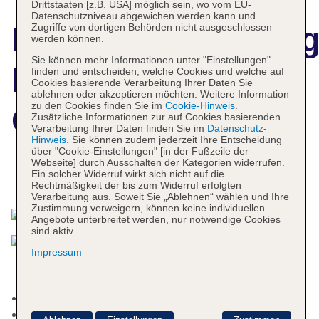
Drittstaaten [z.B. USA] möglich sein, wo vom EU-
Datenschutzniveau abgewichen werden kann und
Hotelbeschreibun
Zugriffe von dortigen Behörden nicht ausgeschlossen
werden können.
Sie können mehr Informationen unter "Einstellungen"
De Hoop
finden und entscheiden, welche Cookies und welche auf
Cookies basierende Verarbeitung Ihrer Daten Sie
ablehnen oder akzeptieren möchten. Weitere Information
zu den Cookies finden Sie im
Cookie-Hinweis
.
Collection
Zusätzliche Informationen zur auf Cookies basierenden
Verarbeitung Ihrer Daten finden Sie im
Datenschutz-
Hinweis
. Sie können zudem jederzeit Ihre Entscheidung
über "Cookie-Einstellungen" [in der Fußzeile der
Webseite] durch Ausschalten der Kategorien widerrufen.
Ein solcher Widerruf wirkt sich nicht auf die
Das bietet Ihre Unterkunft
Rechtmäßigkeit der bis zum Widerruf erfolgten
Verarbeitung aus. Soweit Sie „Ablehnen“ wählen und Ihre
Zustimmung verweigern, können keine individuellen
Angebote unterbreitet werden, nur notwendige Cookies
sind aktiv.
Impressum
Nichtraucherhotel, Raucherbereich
Check-in Zeit ab 14:00 Uhr