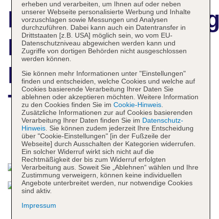
erheben und verarbeiten, um Ihnen auf oder neben
Hotelbeschreibun
unserer Webseite personalisierte Werbung und Inhalte
vorzuschlagen sowie Messungen und Analysen
durchzuführen. Dabei kann auch ein Datentransfer in
Drittstaaten [z.B. USA] möglich sein, wo vom EU-
Delta Hotels by
Datenschutzniveau abgewichen werden kann und
Zugriffe von dortigen Behörden nicht ausgeschlossen
werden können.
Marriott New York
Sie können mehr Informationen unter "Einstellungen"
finden und entscheiden, welche Cookies und welche auf
Cookies basierende Verarbeitung Ihrer Daten Sie
Times Square
ablehnen oder akzeptieren möchten. Weitere Information
zu den Cookies finden Sie im
Cookie-Hinweis
.
Zusätzliche Informationen zur auf Cookies basierenden
Verarbeitung Ihrer Daten finden Sie im
Datenschutz-
Hinweis
. Sie können zudem jederzeit Ihre Entscheidung
über "Cookie-Einstellungen" [in der Fußzeile der
Das bietet Ihre Unterkunft
Webseite] durch Ausschalten der Kategorien widerrufen.
Ein solcher Widerruf wirkt sich nicht auf die
Rechtmäßigkeit der bis zum Widerruf erfolgten
Verarbeitung aus. Soweit Sie „Ablehnen“ wählen und Ihre
Zustimmung verweigern, können keine individuellen
Angebote unterbreitet werden, nur notwendige Cookies
sind aktiv.
Impressum