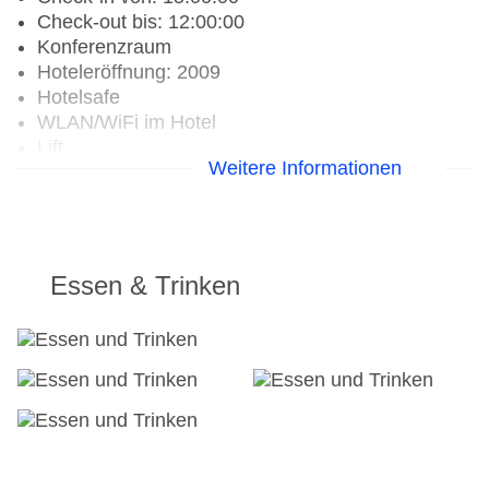
Check-out bis: 12:00:00
Konferenzraum
Hoteleröffnung: 2009
Hotelsafe
WLAN/WiFi im Hotel
Lift
Weitere Informationen
Anzahl der Aufzüge: 1
Zimmerservice
Gesamtanzahl der Stockwerke: 32
Gesamtanzahl der Zimmer: 310
Zahlungsarten: American Express, Diners Club,
Essen & Trinken
Mastercard, Visa
Landeskategorie: 4 Sterne