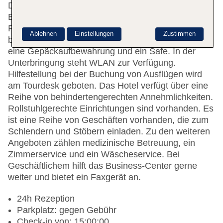
Das Hotel bietet 310 Nichtraucherzimmer auf 32
Etagen, die mit einem Aufzug erreichbar sind. Die
Rezeption im Empfangsbereich ist rund um die Uhr
Ablehnen
Einstellungen
Zustimmen
besetzt. Zu den Einrichtungen des Hauses gehören
eine Gepäckaufbewahrung und ein Safe. In der
Unterbringung steht WLAN zur Verfügung.
Hilfestellung bei der Buchung von Ausflügen wird
am Tourdesk geboten. Das Hotel verfügt über eine
Reihe von behindertengerechten Annehmlichkeiten.
Rollstuhlgerechte Einrichtungen sind vorhanden. Es
ist eine Reihe von Geschäften vorhanden, die zum
Schlendern und Stöbern einladen. Zu den weiteren
Angeboten zählen medizinische Betreuung, ein
Zimmerservice und ein Wäscheservice. Bei
Geschäftlichem hilft das Business-Center gerne
weiter und bietet ein Faxgerät an.
24h Rezeption
Parkplatz: gegen Gebühr
Check-in von: 15:00:00