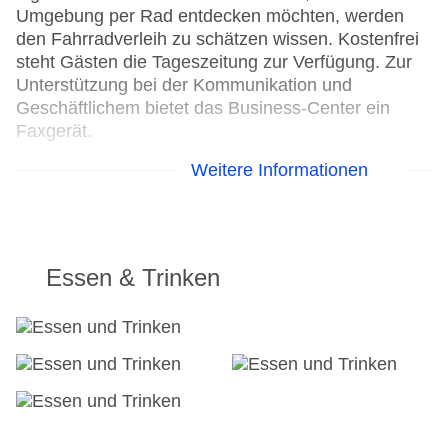
Umgebung per Rad entdecken möchten, werden
den Fahrradverleih zu schätzen wissen. Kostenfrei
steht Gästen die Tageszeitung zur Verfügung. Zur
Unterstützung bei der Kommunikation und
Geschäftlichem bietet das Business-Center ein
Faxgerät.
Weitere Informationen
24h Rezeption
Parkplatz
Check-in von: 15:00:00
Check-out bis: 13:00:00
Konferenzraum
Essen & Trinken
Garage: gegen Gebühr
Hotelsafe
WLAN/WiFi im Hotel
Lift
Anzahl der Aufzüge: 1
Haustiere: gegen Gebühr
Zimmerservice