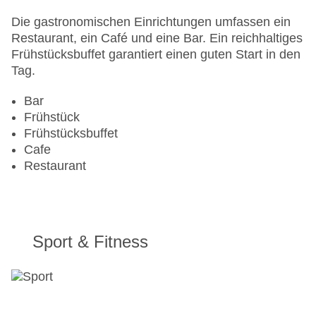
Gesamtanzahl der Zimmer: 126
Pools:Beheizter Außenpool, Indoor Pool, Outdoor
Die gastronomischen Einrichtungen umfassen ein
Pool, Liegen am Pool
Restaurant, ein Café und eine Bar. Ein reichhaltiges
Landeskategorie: 5 Sterne
Frühstücksbuffet garantiert einen guten Start in den
Tag.
Bar
Frühstück
Frühstücksbuffet
Cafe
Restaurant
Sport & Fitness