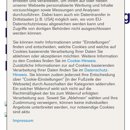
erheben und verarbeiten, um Ihnen auf oder neben
unserer Webseite personalisierte Werbung und Inhalte
vorzuschlagen sowie Messungen und Analysen
Hotelbeschreibun
durchzuführen. Dabei kann auch ein Datentransfer in
Drittstaaten [z.B. USA] möglich sein, wo vom EU-
Datenschutzniveau abgewichen werden kann und
Delta Hotels
Zugriffe von dortigen Behörden nicht ausgeschlossen
werden können.
Sie können mehr Informationen unter "Einstellungen"
Istanbul
finden und entscheiden, welche Cookies und welche auf
Cookies basierende Verarbeitung Ihrer Daten Sie
ablehnen oder akzeptieren möchten. Weitere Information
Kagithane
zu den Cookies finden Sie im
Cookie-Hinweis
.
Zusätzliche Informationen zur auf Cookies basierenden
Verarbeitung Ihrer Daten finden Sie im
Datenschutz-
Hinweis
. Sie können zudem jederzeit Ihre Entscheidung
über "Cookie-Einstellungen" [in der Fußzeile der
Webseite] durch Ausschalten der Kategorien widerrufen.
Ein solcher Widerruf wirkt sich nicht auf die
Das bietet Ihre Unterkunft
Rechtmäßigkeit der bis zum Widerruf erfolgten
Verarbeitung aus. Soweit Sie „Ablehnen“ wählen und Ihre
Zustimmung verweigern, können keine individuellen
Angebote unterbreitet werden, nur notwendige Cookies
sind aktiv.
Impressum