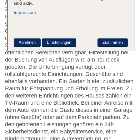
Ansprechendes Ambiente erwartet die Gäste in 11
sind aktiv.
Zimmern. Englisch- und französischsprachiges
Impressum
Personal an der Rezeption im Empfangsbereich
steht zur Seite beim Ein- und Auschecken. Eine
Garderobe, eine Gepäckaufbewahrung, ein Safe
und eine Wechselstube stehen als
Ablehnen
Einstellungen
Zustimmen
Serviceleistungen zur Verfügung. WLAN ist in den
öffentlichen Bereichen verfügbar. Hilfestellung bei
der Buchung von Ausflügen wird am Tourdesk
geboten. Die Unterbringung verfügt über
rollstuhlgerechte Einrichtungen. Geschäfte sind
ebenfalls vorhanden. Ein Garten bietet zusätzlichen
Raum für Entspannung und Erholung im Freien. Zu
den weiteren Einrichtungen des Hauses zählen ein
TV-Raum und eine Bibliothek. Bei einer Anreise mit
dem Auto können die Gäste dieses in einer Garage
(ohne Gebühr) oder auf dem Parkplatz parken. Zu
den gebotenen Leistungen gehören ein 24h-
Sicherheitsdienst, ein Babysitterservice, eine
Kinderbetreuung, eine Autovermietung, ein