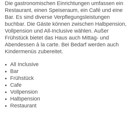
Letzte umfassende Renovierung: 2007
Die gastronomischen Einrichtungen umfassen ein
Anzahl der Konferenzräume: 1
Restaurant, einen Speiseraum, ein Café und eine
Haustiere
Bar. Es sind diverse Verpflegungsleistungen
Zimmerservice
buchbar. Die Gäste können zwischen Halbpension,
Sonnenterrasse
Vollpension und All-Inclusive wählen. Außer
Gesamtanzahl der Stockwerke: 1
Frühstück bietet das Haus auch Mittag- und
Gesamtanzahl der Zimmer: 11
Abendessen à la carte. Bei Bedarf werden auch
Pools:Outdoor Pool, Sonnenschirme am Pool,
Kindermenüs zubereitet.
Liegen am Pool
Zahlungsarten: American Express, Diners Club,
All Inclusive
Mastercard, Visa
Bar
Landeskategorie: 4 Sterne
Frühstück
Cafe
Vollpension
Halbpension
Restaurant