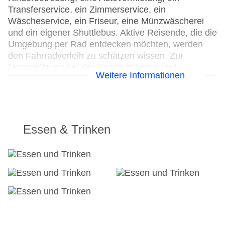
Transferservice, ein Zimmerservice, ein
Wäscheservice, ein Friseur, eine Münzwäscherei
und ein eigener Shuttlebus. Aktive Reisende, die die
Umgebung per Rad entdecken möchten, werden
den Fahrradverleih zu schätzen wissen. Zur
Unterstützung bei der Kommunikation und
Weitere Informationen
Geschäftlichem bietet das Business-Center ein
Faxgerät.
24h Rezeption
Parkplatz
Essen & Trinken
Check-in von: 12:00:00
Check-out bis: 12:00:00
Konferenzraum
Garage
Garten: ohne Gebühr
Hoteleröffnung: 2004
Hotelsafe
WLAN/WiFi im Hotel