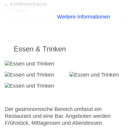
Konferenzraum
Garage
Weitere Informationen
Hotelsafe
WLAN/WiFi im Hotel
Lift
Anzahl der Aufzüge: 1
Zimmerservice
Essen & Trinken
Gesamtanzahl der Zimmer: 31
Zahlungsarten: American Express, Diners Club,
EC Maestro, Mastercard, Visa
Landeskategorie: 4 Sterne
Der gastronomische Bereich umfasst ein
Restaurant und eine Bar. Angeboten werden
Frühstück, Mittagessen und Abendessen.