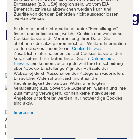
Drittstaaten [z.B. USA] möglich sein, wo vom EU-
Datenschutzniveau abgewichen werden kann und
Hotelbeschreibun
Zugriffe von dortigen Behörden nicht ausgeschlossen
werden können.
Sie können mehr Informationen unter "Einstellungen"
Deminka Palace
finden und entscheiden, welche Cookies und welche auf
Cookies basierende Verarbeitung Ihrer Daten Sie
ablehnen oder akzeptieren möchten. Weitere Information
zu den Cookies finden Sie im
Cookie-Hinweis
.
Zusätzliche Informationen zur auf Cookies basierenden
Verarbeitung Ihrer Daten finden Sie im
Datenschutz-
Das bietet Ihre Unterkunft
Hinweis
. Sie können zudem jederzeit Ihre Entscheidung
über "Cookie-Einstellungen" [in der Fußzeile der
Webseite] durch Ausschalten der Kategorien widerrufen.
Ein solcher Widerruf wirkt sich nicht auf die
Rechtmäßigkeit der bis zum Widerruf erfolgten
Verarbeitung aus. Soweit Sie „Ablehnen“ wählen und Ihre
Zustimmung verweigern, können keine individuellen
Angebote unterbreitet werden, nur notwendige Cookies
sind aktiv.
Das Hotel bietet 31 Zimmer und verfügt über einen
Impressum
Aufzug. Das freundliche Personal an der Rezeption
ist gerne bei allen Fragen behilflich. Die Einrichtung
umfasst eine Gepäckaufbewahrung und einen Safe.