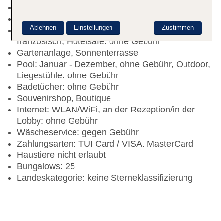
Check-in Zeit ab 12:00 Uhr
Check-out Zeit bis 10:00 Uhr
Ablehnen
Einstellungen
Zustimmen
Rezeption: täglich, Sprachen: englisch,
französisch, Hotelsafe: ohne Gebühr
Gartenanlage, Sonnenterrasse
Pool: Januar - Dezember, ohne Gebühr, Outdoor,
Liegestühle: ohne Gebühr
Badetücher: ohne Gebühr
Souvenirshop, Boutique
Internet: WLAN/WiFi, an der Rezeption/in der
Lobby: ohne Gebühr
Wäscheservice: gegen Gebühr
Zahlungsarten: TUI Card / VISA, MasterCard
Haustiere nicht erlaubt
Bungalows: 25
Landeskategorie: keine Sterneklassifizierung