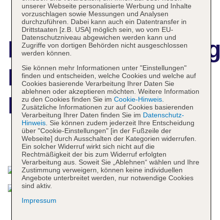
unserer Webseite personalisierte Werbung und Inhalte
vorzuschlagen sowie Messungen und Analysen
durchzuführen. Dabei kann auch ein Datentransfer in
Drittstaaten [z.B. USA] möglich sein, wo vom EU-
Datenschutzniveau abgewichen werden kann und
Hotelbeschreibun
Zugriffe von dortigen Behörden nicht ausgeschlossen
werden können.
Sie können mehr Informationen unter "Einstellungen"
Denis Private
finden und entscheiden, welche Cookies und welche auf
Cookies basierende Verarbeitung Ihrer Daten Sie
ablehnen oder akzeptieren möchten. Weitere Information
Island
zu den Cookies finden Sie im
Cookie-Hinweis
.
Zusätzliche Informationen zur auf Cookies basierenden
Verarbeitung Ihrer Daten finden Sie im
Datenschutz-
Hinweis
. Sie können zudem jederzeit Ihre Entscheidung
über "Cookie-Einstellungen" [in der Fußzeile der
Webseite] durch Ausschalten der Kategorien widerrufen.
Das bietet Ihre Unterkunft
Ein solcher Widerruf wirkt sich nicht auf die
Rechtmäßigkeit der bis zum Widerruf erfolgten
Verarbeitung aus. Soweit Sie „Ablehnen“ wählen und Ihre
Zustimmung verweigern, können keine individuellen
Angebote unterbreitet werden, nur notwendige Cookies
sind aktiv.
Impressum