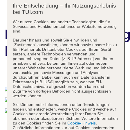
Ihre Entscheidung – Ihr Nutzungserlebnis
bei TUI.com
Wir nutzen Cookies und andere Technologien, die für
Services und Funktionen auf unserer Website notwendig
Hotelbeschreibun
sind.
Darüber hinaus und soweit Sie einwilligen und
„Zustimmen“ auswählen, können wir sowie unsere bis zu
Der Kirchenwirt
fünf Partner als Drittanbieter Cookies auf Ihrem Gerät
setzen, andere Technologien verwenden und
personenbezogene Daten [z. B. IP-Adresse] von Ihnen
erheben und verarbeiten, um Ihnen auf oder neben
unserer Webseite personalisierte Werbung und Inhalte
vorzuschlagen sowie Messungen und Analysen
Das bietet Ihre Unterkunft
durchzuführen. Dabei kann auch ein Datentransfer in
Drittstaaten [z.B. USA] möglich sein, wo vom EU-
Datenschutzniveau abgewichen werden kann und
Zugriffe von dortigen Behörden nicht ausgeschlossen
werden können.
Sie können mehr Informationen unter "Einstellungen"
finden und entscheiden, welche Cookies und welche auf
Cookies basierende Verarbeitung Ihrer Daten Sie
ablehnen oder akzeptieren möchten. Weitere Information
zu den Cookies finden Sie im
Cookie-Hinweis
.
Zusätzliche Informationen zur auf Cookies basierenden