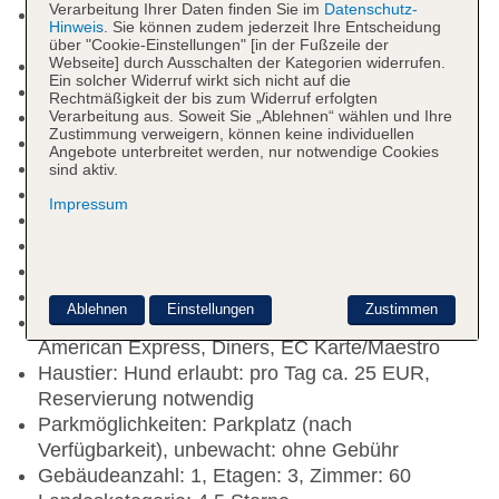
Verarbeitung Ihrer Daten finden Sie im
Datenschutz-
Kurtaxe/Ökotaxe/Touristensteuer zahlbar vor Ort:
Hinweis
. Sie können zudem jederzeit Ihre Entscheidung
pro Tag ca. 3.5 EUR
über "Cookie-Einstellungen" [in der Fußzeile der
Webseite] durch Ausschalten der Kategorien widerrufen.
Nichtraucherhotel
Ein solcher Widerruf wirkt sich nicht auf die
Check-in Zeit ab 14:00 Uhr
Rechtmäßigkeit der bis zum Widerruf erfolgten
Check-out Zeit bis 10:30 Uhr
Verarbeitung aus. Soweit Sie „Ablehnen“ wählen und Ihre
Zustimmung verweigern, können keine individuellen
Rezeption
Angebote unterbreitet werden, nur notwendige Cookies
Lift
sind aktiv.
Kaminzimmer
Impressum
Sonnenterrasse
Pool: Indoor, Süßwasser
Internet: WLAN/WiFi, im gesamten Hotel (Anlage)
Wäscheservice: gegen Gebühr
Ablehnen
Einstellungen
Zustimmen
Zahlungsarten: TUI Card / VISA, MasterCard,
American Express, Diners, EC Karte/Maestro
Haustier: Hund erlaubt: pro Tag ca. 25 EUR,
Reservierung notwendig
Parkmöglichkeiten: Parkplatz (nach
Verfügbarkeit), unbewacht: ohne Gebühr
Gebäudeanzahl: 1, Etagen: 3, Zimmer: 60