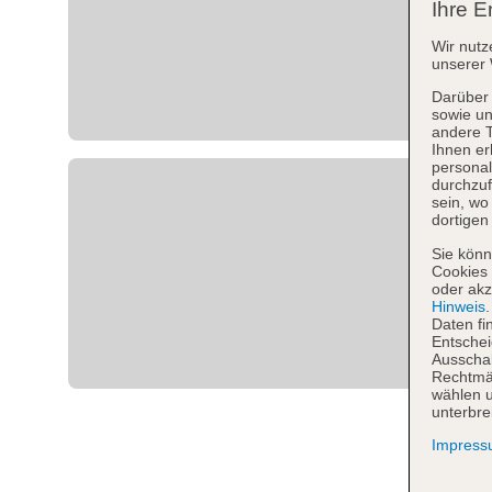
Ihre E
Wir nutz
unserer 
Darüber 
sowie un
andere 
Ihnen er
personal
durchzuf
sein, w
dortigen
Sie könn
Cookies 
oder akz
Hinweis
Daten fi
Entschei
Ausschal
Rechtmäß
wählen u
unterbre
Impres