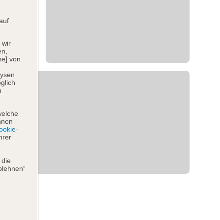
auf
 wir
en,
se] von
lysen
glich
n
welche
hnen
okie-
hrer
 die
blehnen“