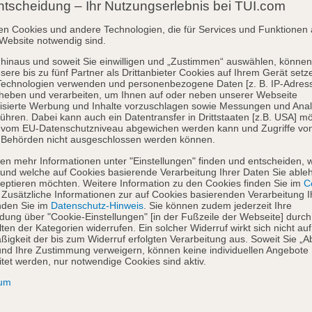
ntscheidung – Ihr Nutzungserlebnis bei TUI.com
en Cookies und andere Technologien, die für Services und Funktionen 
Website notwendig sind.
hinaus und soweit Sie einwilligen und „Zustimmen“ auswählen, können
sere bis zu fünf Partner als Drittanbieter Cookies auf Ihrem Gerät setz
Technologien verwenden und personenbezogene Daten [z. B. IP-Adres
heben und verarbeiten, um Ihnen auf oder neben unserer Webseite
isierte Werbung und Inhalte vorzuschlagen sowie Messungen und Ana
ühren. Dabei kann auch ein Datentransfer in Drittstaaten [z.B. USA] mö
o vom EU-Datenschutzniveau abgewichen werden kann und Zugriffe vo
 Behörden nicht ausgeschlossen werden können.
en mehr Informationen unter "Einstellungen" finden und entscheiden, 
und welche auf Cookies basierende Verarbeitung Ihrer Daten Sie able
eptieren möchten. Weitere Information zu den Cookies finden Sie im
Co
. Zusätzliche Informationen zur auf Cookies basierenden Verarbeitung I
nden Sie im
Datenschutz-Hinweis
. Sie können zudem jederzeit Ihre
dung über "Cookie-Einstellungen" [in der Fußzeile der Webseite] durch
ten der Kategorien widerrufen. Ein solcher Widerruf wirkt sich nicht auf
igkeit der bis zum Widerruf erfolgten Verarbeitung aus. Soweit Sie „A
nd Ihre Zustimmung verweigern, können keine individuellen Angebote
itet werden, nur notwendige Cookies sind aktiv.
sum