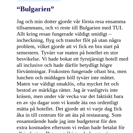
“Bulgarien”
Jag och min dotter gjorde vår första resa ensamma
tillsammans, och vi reste till Bulgarien med TUI.
Allt kring resan fungerade väldigt smidigt –
incheckning, flyg och transfer flöt på utan några
problem, vilket gjorde att vi fick en bra start på
semestern. Tyvärr var maten på hotellet en stor
besvikelse. Vi hade bokat ett fyrstjärnigt hotell med
all inclusive och hade därför betydligt högre
förväntningar. Frukosten fungerade oftast bra, men
lunchen och middagen höll tyvärr inte måttet.
Maten var väldigt smaklös, ofta mycket fet och
bestod av märkliga rätter. Jag är vanligtvis inte
kräsen, men under vår vecka var det faktiskt bara
en av sju dagar som vi kunde äta oss ordentligt
mätta på hotellet. Det gjorde att vi varje dag fick
åka in till centrum för att äta på restaurang. Som
ensamstående hade jag inte budgeterat för den
extra kostnaden eftersom vi redan hade betalat för