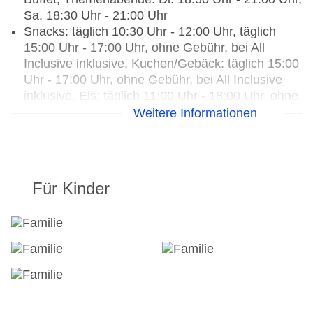
Sa. 18:30 Uhr - 21:00 Uhr
Snacks: täglich 10:30 Uhr - 12:00 Uhr, täglich
15:00 Uhr - 17:00 Uhr, ohne Gebühr, bei All
Inclusive inklusive, Kuchen/Gebäck: täglich 15:00
Uhr - 17:00 Uhr, ohne Gebühr, bei All Inclusive
inklusive, Eis: täglich 11:00 Uhr - 18:00 Uhr, ohne
Gebühr, bei All Inclusive inklusive
Weitere Informationen
Getränke: ausgewählte internationale
alkoholische Getränke: gegen Gebühr,
Barzahlung
Für Kinder
Restaurant „Restaurant Diamant Residence“:
Küche: international, landestypisch, regional,
Grillgerichte, vegetarische Gerichte, Buffet,
Showcooking, ohne Gebühr, bei All Inclusive
inklusive, Mai - September, täglich 07:30 Uhr -
10:00 Uhr, 12:30 Uhr - 14:00 Uhr und 18:30 Uhr -
21:00 Uhr, klimatisierbar, mit Terrasse,
Kinderhochstuhl, angemessene Kleidung