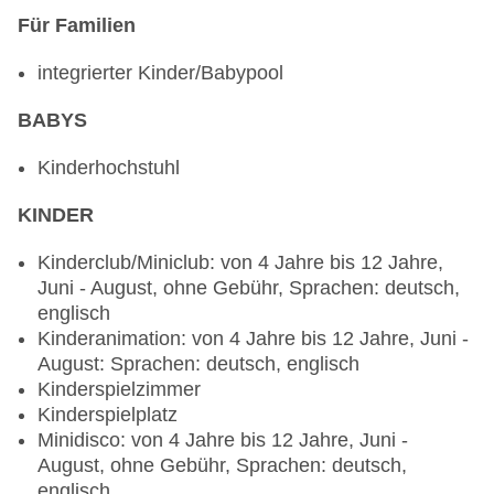
erwünscht
Für Familien
Bars & mehr: 2
Lobbybar „Lobby bar Diamant Residence“:
integrierter Kinder/Babypool
saisonabhängig, gegen Gebühr, Barzahlung
Poolbar Outdoor „Poolbar Diamant Residence“:
BABYS
Mai - September, täglich 10:00 Uhr - 23:00 Uhr,
ohne Gebühr, bei All Inclusive inklusive
Kinderhochstuhl
KINDER
Kinderclub/Miniclub: von 4 Jahre bis 12 Jahre,
Juni - August, ohne Gebühr, Sprachen: deutsch,
englisch
Kinderanimation: von 4 Jahre bis 12 Jahre, Juni -
August: Sprachen: deutsch, englisch
Kinderspielzimmer
Kinderspielplatz
Minidisco: von 4 Jahre bis 12 Jahre, Juni -
August, ohne Gebühr, Sprachen: deutsch,
englisch