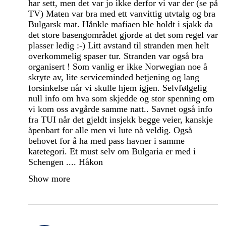
har sett, men det var jo ikke derfor vi var der (se på
TV) Maten var bra med ett vanvittig utvtalg og bra
Bulgarsk mat. Hånkle mafiaen ble holdt i sjakk da
det store basengområdet gjorde at det som regel var
plasser ledig :-) Litt avstand til stranden men helt
overkommelig spaser tur. Stranden var også bra
organisert ! Som vanlig er ikke Norwegian noe å
skryte av, lite serviceminded betjening og lang
forsinkelse når vi skulle hjem igjen. Selvfølgelig
null info om hva som skjedde og stor spenning om
vi kom oss avgårde samme natt.. Savnet også info
fra TUI når det gjeldt insjekk begge veier, kanskje
åpenbart for alle men vi lute nå veldig. Også
behovet for å ha med pass havner i samme
katetegori. Et must selv om Bulgaria er med i
Schengen .... Håkon
Show more