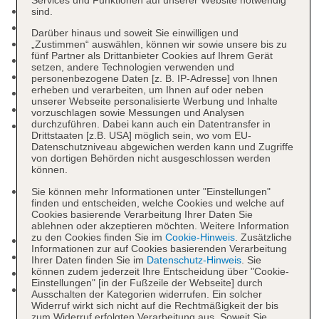
Check-in Zeit ab 15:00 Uhr
sind.
Check-out Zeit bis 11:00 Uhr
Darüber hinaus und soweit Sie einwilligen und
Hoteleröffnung: 2013
„Zustimmen“ auswählen, können wir sowie unsere bis zu
fünf Partner als Drittanbieter Cookies auf Ihrem Gerät
Rezeption
setzen, andere Technologien verwenden und
Lift
personenbezogene Daten [z. B. IP-Adresse] von Ihnen
erheben und verarbeiten, um Ihnen auf oder neben
Gartenanlage, Sonnenterrasse
unserer Webseite personalisierte Werbung und Inhalte
Pools: 2
vorzuschlagen sowie Messungen und Analysen
durchzuführen. Dabei kann auch ein Datentransfer in
Pool „Outdoor pool“: Mai - September, ohne
Drittstaaten [z.B. USA] möglich sein, wo vom EU-
Gebühr, Outdoor, Süßwasser, integrierter
Datenschutzniveau abgewichen werden kann und Zugriffe
Kinder/Babypool, Liegen: ohne Gebühr,
von dortigen Behörden nicht ausgeschlossen werden
können.
Sonnenschirme: ohne Gebühr
Pool „Indoor pool“: Mai - September, gegen
Sie können mehr Informationen unter "Einstellungen"
finden und entscheiden, welche Cookies und welche auf
Gebühr, Indoor, Süßwasser, im Wellnessbereich,
Cookies basierende Verarbeitung Ihrer Daten Sie
Liegen: gegen Gebühr
ablehnen oder akzeptieren möchten. Weitere Information
zu den Cookies finden Sie im
Cookie-Hinweis
. Zusätzliche
Badetücher: ohne Gebühr
Informationen zur auf Cookies basierenden Verarbeitung
Friseur
Ihrer Daten finden Sie im
Datenschutz-Hinweis
. Sie
können zudem jederzeit Ihre Entscheidung über "Cookie-
Arzt
Einstellungen" [in der Fußzeile der Webseite] durch
Internet: WLAN/WiFi, an der Rezeption/in der
Ausschalten der Kategorien widerrufen. Ein solcher
Lobby: ohne Gebühr
Widerruf wirkt sich nicht auf die Rechtmäßigkeit der bis
zum Widerruf erfolgten Verarbeitung aus. Soweit Sie