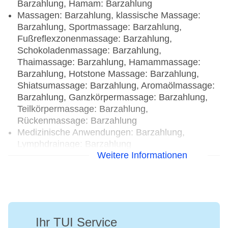
Barzahlung, Hamam: Barzahlung
Massagen: Barzahlung, klassische Massage:
Barzahlung, Sportmassage: Barzahlung,
Fußreflexzonenmassage: Barzahlung,
Schokoladenmassage: Barzahlung,
Thaimassage: Barzahlung, Hamammassage:
Barzahlung, Hotstone Massage: Barzahlung,
Shiatsumassage: Barzahlung, Aromaölmassage:
Barzahlung, Ganzkörpermassage: Barzahlung,
Teilkörpermassage: Barzahlung,
Rückenmassage: Barzahlung
Medizinische Anwendungen: Barzahlung,
Lymphdrainage: Barzahlung
Weitere Informationen
Beauty-/Kosmetikcenter „Beauty center Diamant
Residence“: täglich 09:00 Uhr - 19:00 Uhr,
Barzahlung, Beautymarken: Labiostetic,
Beauty-/Kosmetikanwendungen: Anti-Aging:
Barzahlung, Cellulite-Behandlung: Barzahlung,
Peeling: Barzahlung, Gesichtsbehandlung:
Ihr TUI Service
Barzahlung, Maniküre: Barzahlung, Pediküre: