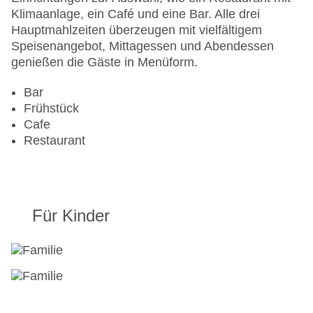
Pools:Kinderbecken, Beheizter Außenpool, Indoor
Klimaanlage, ein Café und eine Bar. Alle drei
Pool, Outdoor Pool
Hauptmahlzeiten überzeugen mit vielfältigem
Zahlungsarten: American Express, Diners Club,
Speisenangebot, Mittagessen und Abendessen
Mastercard, Visa
genießen die Gäste in Menüform.
Landeskategorie: 3 Sterne
Bar
Frühstück
Cafe
Restaurant
Für Kinder