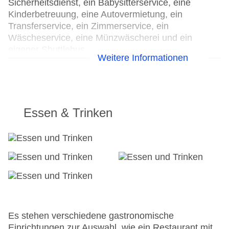
Sicherheitsdienst, ein Babysitterservice, eine
Kinderbetreuung, eine Autovermietung, ein
Transferservice, ein Zimmerservice, ein
Wäscheservice, eine Münzwäscherei und ein
eigener Shuttlebus.
Weitere Informationen
24h Rezeption
Parkplatz
Check-in von: 15:00:00
Check-out bis: 11:00:00
Essen & Trinken
Hoteleröffnung: 2012
Hotelsafe
WLAN/WiFi im Hotel
Lift
Minimarkt
Anzahl der Aufzüge: 1
Haustiere
Zimmerservice
Gesamtanzahl der Stockwerke: 1
Es stehen verschiedene gastronomische
Gesamtanzahl der Zimmer: 1984
Einrichtungen zur Auswahl, wie ein Restaurant mit