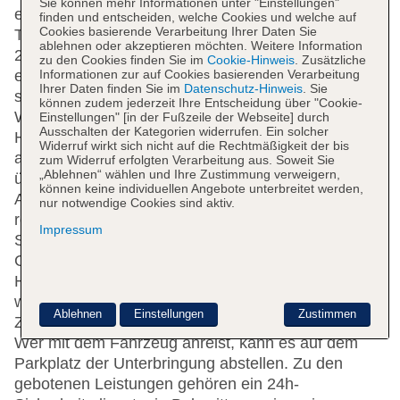
Sie können mehr Informationen unter "Einstellungen"
englischsprachiges Personal an der Rezeption mit
finden und entscheiden, welche Cookies und welche auf
Cookies basierende Verarbeitung Ihrer Daten Sie
Tat und Rat zur Seite, das Ein- und Auschecken ist
ablehnen oder akzeptieren möchten. Weitere Information
24 h am Tag möglich. Eine Gepäckaufbewahrung,
zu den Cookies finden Sie im
Cookie-Hinweis
. Zusätzliche
Informationen zur auf Cookies basierenden Verarbeitung
ein Safe, eine Wechselstube und ein Geldautomat
Ihrer Daten finden Sie im
Datenschutz-Hinweis
. Sie
stehen als Serviceleistungen zur Verfügung. Per
können zudem jederzeit Ihre Entscheidung über "Cookie-
WLAN erhalten die Gäste Zugang zum Internet.
Einstellungen" [in der Fußzeile der Webseite] durch
Ausschalten der Kategorien widerrufen. Ein solcher
Hilfestellung bei der Buchung von Ausflügen wird
Widerruf wirkt sich nicht auf die Rechtmäßigkeit der bis
am Tourdesk geboten. Die Unterbringung verfügt
zum Widerruf erfolgten Verarbeitung aus. Soweit Sie
„Ablehnen“ wählen und Ihre Zustimmung verweigern,
über eine Reihe von behindertengerechten
können keine individuellen Angebote unterbreitet werden,
Annehmlichkeiten. Das Haus verfügt über
nur notwendige Cookies sind aktiv.
rollstuhlgerechte Einrichtungen. Neben einem
Impressum
Supermarkt und einem Souvenirshop sind weitere
Geschäfte zu finden. Kinder können nach
Herzenslust auf dem Spielplatz herumtoben. Zu den
weiteren Einrichtungen des Hotels zählen ein
Ablehnen
Einstellungen
Zustimmen
Zeitungskiosk, ein TV-Raum und ein Spielzimmer.
Wer mit dem Fahrzeug anreist, kann es auf dem
Parkplatz der Unterbringung abstellen. Zu den
gebotenen Leistungen gehören ein 24h-