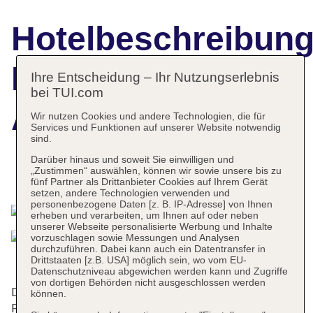
Hotelbeschreibun
Disney's Art of
Ihre Entscheidung – Ihr Nutzungserlebnis
bei TUI.com
Animation Resort
Wir nutzen Cookies und andere Technologien, die für
Services und Funktionen auf unserer Website notwendig
sind.
Darüber hinaus und soweit Sie einwilligen und
„Zustimmen“ auswählen, können wir sowie unsere bis zu
Das bietet Ihre Unterkunft
fünf Partner als Drittanbieter Cookies auf Ihrem Gerät
setzen, andere Technologien verwenden und
personenbezogene Daten [z. B. IP-Adresse] von Ihnen
erheben und verarbeiten, um Ihnen auf oder neben
unserer Webseite personalisierte Werbung und Inhalte
vorzuschlagen sowie Messungen und Analysen
durchzuführen. Dabei kann auch ein Datentransfer in
Drittstaaten [z.B. USA] möglich sein, wo vom EU-
Datenschutzniveau abgewichen werden kann und Zugriffe
von dortigen Behörden nicht ausgeschlossen werden
Das Hotel mit Aufzügen verfügt über 1984 Zimmer.
können.
Rund um die Uhr steht den Gästen