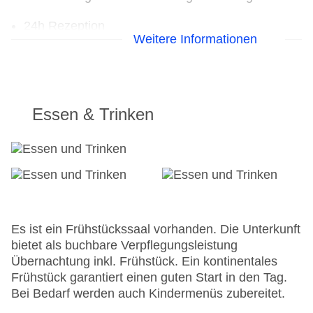
24h Rezeption
Weitere Informationen
Parkplatz
Check-in von: 14:00:00
Check-out bis: 11:00:00
Konferenzraum
Garage
Essen & Trinken
Garten
Hoteleröffnung: 1850
Hotelsafe
WLAN/WiFi im Hotel
Letzte umfassende Renovierung: 2004
Lift
Anzahl der Konferenzräume: 1
Es ist ein Frühstückssaal vorhanden. Die Unterkunft
Anzahl der Aufzüge: 1
bietet als buchbare Verpflegungsleistung
Zimmerservice
Übernachtung inkl. Frühstück. Ein kontinentales
Gesamtanzahl der Stockwerke: 6
Frühstück garantiert einen guten Start in den Tag.
Gesamtanzahl der Zimmer: 33
Bei Bedarf werden auch Kindermenüs zubereitet.
Zahlungsarten: American Express, Diners Club,