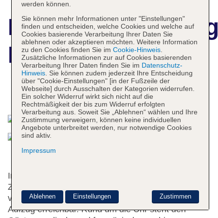
werden können.
Hotelbeschreibun
Sie können mehr Informationen unter "Einstellungen"
finden und entscheiden, welche Cookies und welche auf
Cookies basierende Verarbeitung Ihrer Daten Sie
ablehnen oder akzeptieren möchten. Weitere Information
Dolphin Hotel
zu den Cookies finden Sie im
Cookie-Hinweis
.
Zusätzliche Informationen zur auf Cookies basierenden
Verarbeitung Ihrer Daten finden Sie im
Datenschutz-
Hinweis
. Sie können zudem jederzeit Ihre Entscheidung
über "Cookie-Einstellungen" [in der Fußzeile der
Webseite] durch Ausschalten der Kategorien widerrufen.
Das bietet Ihre Unterkunft
Ein solcher Widerruf wirkt sich nicht auf die
Rechtmäßigkeit der bis zum Widerruf erfolgten
Verarbeitung aus. Soweit Sie „Ablehnen“ wählen und Ihre
Zustimmung verweigern, können keine individuellen
Angebote unterbreitet werden, nur notwendige Cookies
sind aktiv.
Impressum
Im Jahr 1850 wurde das Hotel gebaut. Die 33
Zimmer, die 4 Einzel- und die 6 Doppelzimmer
Ablehnen
Einstellungen
Zustimmen
verteilen sich auf 6 Etagen und sind über einen
Aufzug erreichbar. Rund um die Uhr steht den