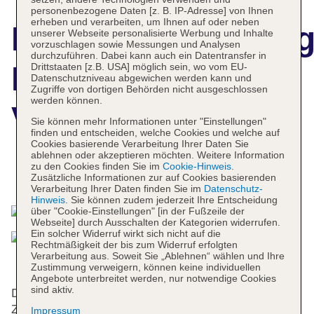
personenbezogene Daten [z. B. IP-Adresse] von Ihnen
erheben und verarbeiten, um Ihnen auf oder neben
Hotelbeschreibun
unserer Webseite personalisierte Werbung und Inhalte
vorzuschlagen sowie Messungen und Analysen
durchzuführen. Dabei kann auch ein Datentransfer in
Dorint Bonn
Drittstaaten [z.B. USA] möglich sein, wo vom EU-
Datenschutzniveau abgewichen werden kann und
Zugriffe von dortigen Behörden nicht ausgeschlossen
werden können.
Venusberg
Sie können mehr Informationen unter "Einstellungen"
finden und entscheiden, welche Cookies und welche auf
Cookies basierende Verarbeitung Ihrer Daten Sie
ablehnen oder akzeptieren möchten. Weitere Information
zu den Cookies finden Sie im
Cookie-Hinweis
.
Das bietet Ihre Unterkunft
Zusätzliche Informationen zur auf Cookies basierenden
Verarbeitung Ihrer Daten finden Sie im
Datenschutz-
Hinweis
. Sie können zudem jederzeit Ihre Entscheidung
über "Cookie-Einstellungen" [in der Fußzeile der
Webseite] durch Ausschalten der Kategorien widerrufen.
Ein solcher Widerruf wirkt sich nicht auf die
Rechtmäßigkeit der bis zum Widerruf erfolgten
Verarbeitung aus. Soweit Sie „Ablehnen“ wählen und Ihre
Zustimmung verweigern, können keine individuellen
Angebote unterbreitet werden, nur notwendige Cookies
sind aktiv.
Das Hotel mit einem Aufzug verfügt über 85
Zimmer. Das freundliche Personal an der Rezeption
Impressum