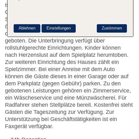
ist gerne bei allen Fragen behilflich. Eine
Gepäckaufbewahrung und ein Safe stehen als
Serviceleistungen zur Verfügung. WLAN ist in den
öffentlichen Bereichen verfügbar. Hilfestellung bei
Ablehnen
Einstellungen
Zustimmen
der Buchung von Ausflügen wird am Tourdesk
geboten. Die Unterbringung verfügt über
rollstuhlgerechte Einrichtungen. Kinder können
nach Herzenslust auf dem Spielplatz herumtoben.
Zur weiteren Einrichtung des Hauses zählt ein
Spielzimmer. Bei einer Anreise mit dem Auto
können die Gäste dieses in einer Garage oder auf
dem Parkplatz (gegen Gebühr) parken. Zu den
gebotenen Leistungen gehören ein Zimmerservice,
ein Wäscheservice und eine Münzwäscherei. Für
Radfahrer stehen Stellplätze bereit. Kostenfrei steht
Gästen die Tageszeitung zur Verfügung. Zur
Unterstützung bei Geschäftstätigkeiten ist ein
Faxgerät verfügbar.