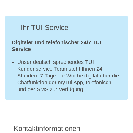
Beauty-/Kosmetikcenter: Beautymarken: Thalgo,
Meine Vitathek, Beauty-/Kosmetikanwendungen:
Anti-Aging, Cellulite-Behandlung, Peeling,
Gesichtsbehandlung, Maniküre, Pediküre
Ihr TUI Service
Solarium, Sonnenbänke: 2
Digitaler und telefonischer 24/7 TUI
Service
Unser deutsch sprechendes TUI
Kundenservice Team steht Ihnen 24
Stunden, 7 Tage die Woche digital über die
Chatfunktion der myTui App, telefonisch
und per SMS zur Verfügung.
Kontaktinformationen