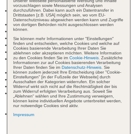
unserer Webseite personalisierte Werbung und Inhalte
vorzuschlagen sowie Messungen und Analysen
Kurtaxe/Ökotaxe/Touristensteuer zahlbar vor Ort:
durchzuführen. Dabei kann auch ein Datentransfer in
Drittstaaten [z.B. USA] möglich sein, wo vom EU-
pro Tag ab 2.10 EUR
Datenschutzniveau abgewichen werden kann und Zugriffe
Nichtraucherhotel
von dortigen Behörden nicht ausgeschlossen werden
können.
Check-in Zeit ab 15:00 Uhr
Check-out Zeit bis 11:00 Uhr
Sie können mehr Informationen unter "Einstellungen"
finden und entscheiden, welche Cookies und welche auf
Hoteleröffnung: 1997
Cookies basierende Verarbeitung Ihrer Daten Sie
Letzte Komplettrenovierung: 2014
ablehnen oder akzeptieren möchten. Weitere Information
zu den Cookies finden Sie im
Cookie-Hinweis
. Zusätzliche
Rezeption: Sprachen: deutsch, englisch, polnisch,
Informationen zur auf Cookies basierenden Verarbeitung
Hotelsafe: ohne Gebühr
Ihrer Daten finden Sie im
Datenschutz-Hinweis
. Sie
Lift
können zudem jederzeit Ihre Entscheidung über "Cookie-
Einstellungen" [in der Fußzeile der Webseite] durch
Gartenanlage, Sonnenterrasse
Ausschalten der Kategorien widerrufen. Ein solcher
Pools: 3
Widerruf wirkt sich nicht auf die Rechtmäßigkeit der bis
zum Widerruf erfolgten Verarbeitung aus. Soweit Sie
Relaxpool: Januar - Dezember, Indoor,
„Ablehnen“ wählen und Ihre Zustimmung verweigern,
Thermalwasser, überdacht, im Wellnessbereich,
können keine individuellen Angebote unterbreitet werden,
nur notwendige Cookies sind aktiv.
Liegen: ohne Gebühr
Pool „Liquid Sound Pool“: ab 16 Jahre, Januar -
Impressum
Dezember, Indoor, Süßwasser, im
Wellnessbereich