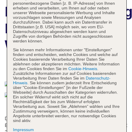
personenbezogene Daten [z. B. IP-Adresse] von Ihnen
Hotelbeschreibun
erheben und verarbeiten, um Ihnen auf oder neben
unserer Webseite personalisierte Werbung und Inhalte
vorzuschlagen sowie Messungen und Analysen
durchzuführen. Dabei kann auch ein Datentransfer in
Dorint Pallas
Drittstaaten [z.B. USA] möglich sein, wo vom EU-
Datenschutzniveau abgewichen werden kann und
Zugriffe von dortigen Behörden nicht ausgeschlossen
Wiesbaden
werden können.
Sie können mehr Informationen unter "Einstellungen"
finden und entscheiden, welche Cookies und welche auf
Cookies basierende Verarbeitung Ihrer Daten Sie
ablehnen oder akzeptieren möchten. Weitere Information
Das bietet Ihre Unterkunft
zu den Cookies finden Sie im
Cookie-Hinweis
.
Zusätzliche Informationen zur auf Cookies basierenden
Verarbeitung Ihrer Daten finden Sie im
Datenschutz-
Hinweis
. Sie können zudem jederzeit Ihre Entscheidung
über "Cookie-Einstellungen" [in der Fußzeile der
Webseite] durch Ausschalten der Kategorien widerrufen.
Ein solcher Widerruf wirkt sich nicht auf die
Rechtmäßigkeit der bis zum Widerruf erfolgten
Verarbeitung aus. Soweit Sie „Ablehnen“ wählen und Ihre
Zustimmung verweigern, können keine individuellen
Angebote unterbreitet werden, nur notwendige Cookies
Das Hotel bietet 26 Junior-Suiten, 31 Suiten, 30
sind aktiv.
Einzel- und 237 Doppelzimmer auf 7 Etagen, die mit
Impressum