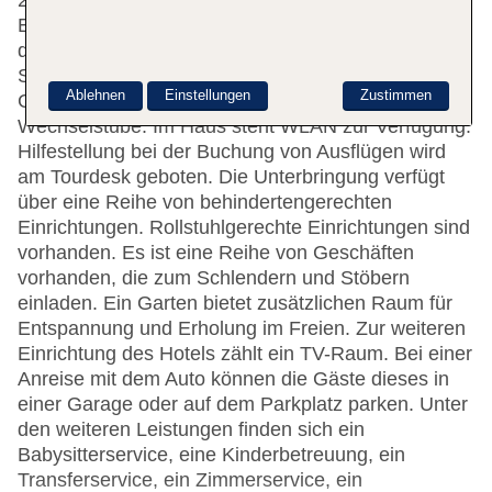
2 Aufzügen erreichbar sind. An der Rezeption im
Empfangsbereich steht englisch- und
deutschsprachiges Personal mit Rat und Tat zur
Seite. Die Einrichtung umfasst eine
Ablehnen
Einstellungen
Zustimmen
Gepäckaufbewahrung, einen Safe und eine
Wechselstube. Im Haus steht WLAN zur Verfügung.
Hilfestellung bei der Buchung von Ausflügen wird
am Tourdesk geboten. Die Unterbringung verfügt
über eine Reihe von behindertengerechten
Einrichtungen. Rollstuhlgerechte Einrichtungen sind
vorhanden. Es ist eine Reihe von Geschäften
vorhanden, die zum Schlendern und Stöbern
einladen. Ein Garten bietet zusätzlichen Raum für
Entspannung und Erholung im Freien. Zur weiteren
Einrichtung des Hotels zählt ein TV-Raum. Bei einer
Anreise mit dem Auto können die Gäste dieses in
einer Garage oder auf dem Parkplatz parken. Unter
den weiteren Leistungen finden sich ein
Babysitterservice, eine Kinderbetreuung, ein
Transferservice, ein Zimmerservice, ein