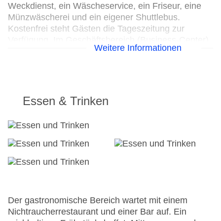
Weckdienst, ein Wäscheservice, ein Friseur, eine
Münzwäscherei und ein eigener Shuttlebus.
Kostenfrei steht Gästen die Tageszeitung zur
Verfügung. Im Geschäftsbereich (Business-Center)
Weitere Informationen
sind Faxgerät und Projektor vorhanden.
24h Rezeption
Parkplatz
Check-in von: 15:30:00
Essen & Trinken
Check-out bis: 12:00:00
Konferenzraum
Garage
Garten: ohne Gebühr
Hoteleröffnung: 1956
Hotelsafe
WLAN/WiFi im Hotel
Letzte umfassende Renovierung: 2001
Lift
Der gastronomische Bereich wartet mit einem
Anzahl der Konferenzräume: 1
Nichtraucherrestaurant und einer Bar auf. Ein
Anzahl der Aufzüge: 2