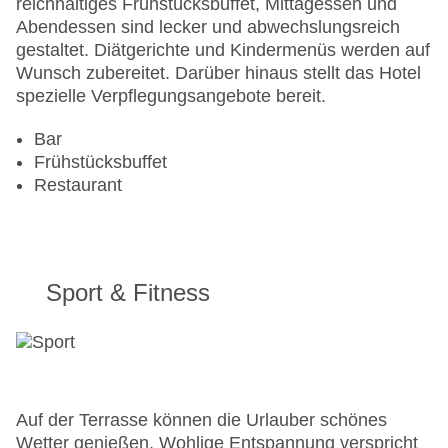
reichhaltiges Frühstücksbuffet, Mittagessen und
Haustiere: gegen Gebühr
Abendessen sind lecker und abwechslungsreich
Haustiere auf Anfrage: gegen Gebühr
gestaltet. Diätgerichte und Kindermenüs werden auf
Zimmerservice
Wunsch zubereitet. Darüber hinaus stellt das Hotel
Gesamtanzahl der Stockwerke: 7
spezielle Verpflegungsangebote bereit.
Gesamtanzahl der Zimmer: 298
Zahlungsarten: American Express, EC Maestro,
Bar
Mastercard, Visa
Frühstücksbuffet
Landeskategorie: 5 Sterne
Restaurant
Sport & Fitness
Auf der Terrasse können die Urlauber schönes
Wetter genießen. Wohlige Entspannung verspricht