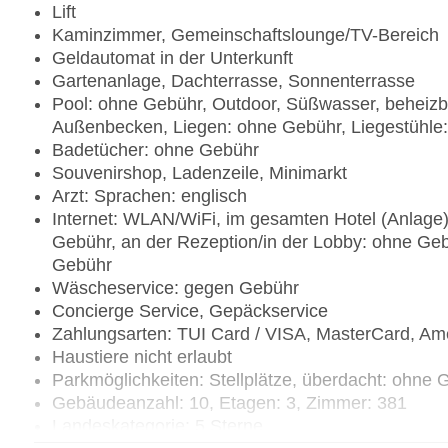
Lift
Kaminzimmer, Gemeinschaftslounge/TV-Bereich
Geldautomat in der Unterkunft
Gartenanlage, Dachterrasse, Sonnenterrasse
Pool: ohne Gebühr, Outdoor, Süßwasser, beheizbar
Außenbecken, Liegen: ohne Gebühr, Liegestühle
Badetücher: ohne Gebühr
Souvenirshop, Ladenzeile, Minimarkt
Arzt: Sprachen: englisch
Internet: WLAN/WiFi, im gesamten Hotel (Anlage)
Gebühr, an der Rezeption/in der Lobby: ohne Geb
Gebühr
Wäscheservice: gegen Gebühr
Concierge Service, Gepäckservice
Zahlungsarten: TUI Card / VISA, MasterCard, Am
Haustiere nicht erlaubt
Parkmöglichkeiten: Stellplätze, überdacht: ohne 
Gebäudeanzahl: 10, Etagen: 3, Zimmer: 381
Landeskategorie: 5 Sterne