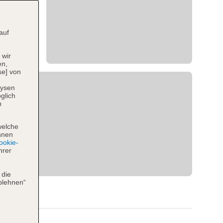
auf
 wir
en,
se] von
lysen
glich
n
welche
hnen
okie-
hrer
 die
blehnen“