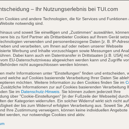
ntscheidung – Ihr Nutzungserlebnis bei TUI.com
en Cookies und andere Technologien, die für Services und Funktionen 
Website notwendig sind.
hinaus und soweit Sie einwilligen und „Zustimmen“ auswählen, können
sere bis zu fünf Partner als Drittanbieter Cookies auf Ihrem Gerät setz
Technologien verwenden und personenbezogene Daten [z. B. IP-Adres
heben und verarbeiten, um Ihnen auf oder neben unserer Webseite
isierte Werbung und Inhalte vorzuschlagen sowie Messungen und Ana
ühren. Dabei kann auch ein Datentransfer in Drittstaaten [z.B. USA] mö
o vom EU-Datenschutzniveau abgewichen werden kann und Zugriffe vo
 Behörden nicht ausgeschlossen werden können.
en mehr Informationen unter "Einstellungen" finden und entscheiden, 
und welche auf Cookies basierende Verarbeitung Ihrer Daten Sie able
eptieren möchten. Weitere Information zu den Cookies finden Sie im
Co
. Zusätzliche Informationen zur auf Cookies basierenden Verarbeitung I
nden Sie im
Datenschutz-Hinweis
. Sie können zudem jederzeit Ihre
dung über "Cookie-Einstellungen" [in der Fußzeile der Webseite] durch
ten der Kategorien widerrufen. Ein solcher Widerruf wirkt sich nicht auf
igkeit der bis zum Widerruf erfolgten Verarbeitung aus. Soweit Sie „A
nd Ihre Zustimmung verweigern, können keine individuellen Angebote
itet werden, nur notwendige Cookies sind aktiv.
sum