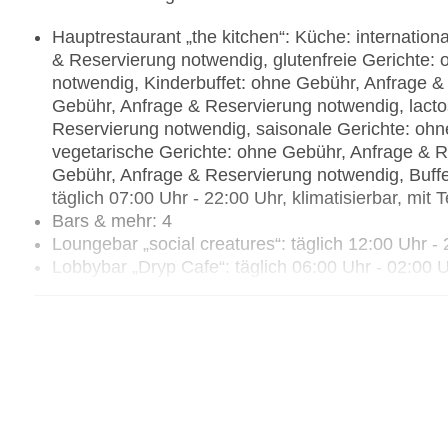
Hauptrestaurant „the kitchen“: Küche: internation
& Reservierung notwendig, glutenfreie Gerichte:
notwendig, Kinderbuffet: ohne Gebühr, Anfrage 
Gebühr, Anfrage & Reservierung notwendig, lacto
Reservierung notwendig, saisonale Gerichte: oh
vegetarische Gerichte: ohne Gebühr, Anfrage & 
Gebühr, Anfrage & Reservierung notwendig, Buff
täglich 07:00 Uhr - 22:00 Uhr, klimatisierbar, mi
Bars & mehr: 4
Loungebar „social creatures“: täglich 12:00 Uhr 
Lobbybar „Dryp Cafe“: täglich 06:00 Uhr - 02:00
Poolbar Outdoor „floatini“: täglich 10:00 Uhr - 1
Strandbar „Beach Bar“