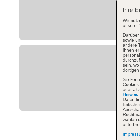
Ihre E
Wir nutz
unserer 
Darüber 
sowie un
andere 
Ihnen er
personal
durchzuf
sein, w
dortigen
Sie könn
Cookies 
oder akz
Hinweis
Daten fi
Entschei
Ausschal
Rechtmäß
wählen u
unterbre
Impres