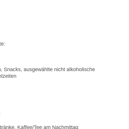
te:
n, Snacks, ausgewählte nicht alkoholische
lzeiten
t
etränke, Kaffee/Tee am Nachmittag