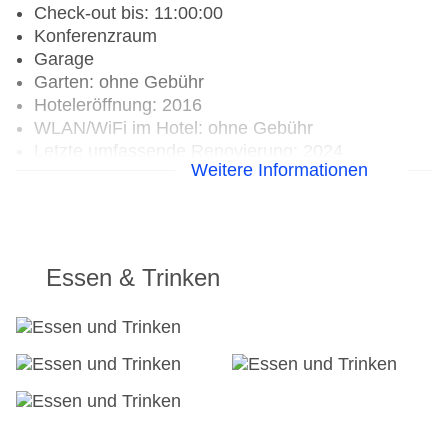
Check-out bis: 11:00:00
Konferenzraum
Garage
Garten: ohne Gebühr
Hoteleröffnung: 2016
WLAN/WiFi im Hotel: ohne Gebühr
Letzte umfassende Renovierung: 2024
Weitere Informationen
Lift
Anzahl der Konferenzräume: 1
Anzahl der Aufzüge: 1
Haustiere
Haustiere auf Anfrage: gegen Gebühr
Essen & Trinken
Zimmerservice
Sonnenterrasse
Gesamtanzahl der Stockwerke: 10
Gesamtanzahl der Zimmer: 124
Pools:Outdoor Pool, Sonnenschirme am Pool,
Liegen am Pool, Handtücher
Zahlungsarten: American Express, Diners Club,