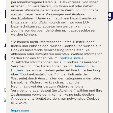
personenbezogene Daten [z. B. IP-Adresse] von Ihnen
erheben und verarbeiten, um Ihnen auf oder neben
Hotelbeschreibun
unserer Webseite personalisierte Werbung und Inhalte
vorzuschlagen sowie Messungen und Analysen
durchzuführen. Dabei kann auch ein Datentransfer in
Drittstaaten [z.B. USA] möglich sein, wo vom EU-
Dua Miami,
Datenschutzniveau abgewichen werden kann und
Zugriffe von dortigen Behörden nicht ausgeschlossen
werden können.
Autograph
Sie können mehr Informationen unter "Einstellungen"
finden und entscheiden, welche Cookies und welche auf
Cookies basierende Verarbeitung Ihrer Daten Sie
Collection
ablehnen oder akzeptieren möchten. Weitere Information
zu den Cookies finden Sie im
Cookie-Hinweis
.
Zusätzliche Informationen zur auf Cookies basierenden
Verarbeitung Ihrer Daten finden Sie im
Datenschutz-
Hinweis
. Sie können zudem jederzeit Ihre Entscheidung
über "Cookie-Einstellungen" [in der Fußzeile der
Das bietet Ihre Unterkunft
Webseite] durch Ausschalten der Kategorien widerrufen.
Ein solcher Widerruf wirkt sich nicht auf die
Rechtmäßigkeit der bis zum Widerruf erfolgten
Verarbeitung aus. Soweit Sie „Ablehnen“ wählen und Ihre
Zustimmung verweigern, können keine individuellen
Angebote unterbreitet werden, nur notwendige Cookies
sind aktiv.
Impressum