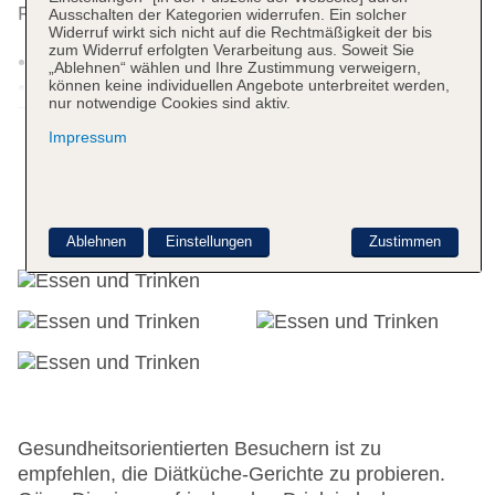
Fahrradstellplätze sind ebenfalls vorhanden.
Ausschalten der Kategorien widerrufen. Ein solcher
Widerruf wirkt sich nicht auf die Rechtmäßigkeit der bis
zum Widerruf erfolgten Verarbeitung aus. Soweit Sie
24h Rezeption
„Ablehnen“ wählen und Ihre Zustimmung verweigern,
Parkplatz
können keine individuellen Angebote unterbreitet werden,
nur notwendige Cookies sind aktiv.
Weitere Informationen
Check-in von: 18:00:00
Check-out bis: 11:00:00
Impressum
Garten
Hoteleröffnung: 1999
Hotelsafe
Essen & Trinken
WLAN/WiFi im Hotel
Ablehnen
Einstellungen
Zustimmen
Lift
Anzahl der Aufzüge: 1
Zimmerservice
Sonnenterrasse: gegen Gebühr
Gesamtanzahl der Stockwerke: 3
Gesamtanzahl der Zimmer: 47
Pools:Kinderbecken, Indoor Pool, Outdoor Pool,
Sonnenschirme am Pool, Liegen am Pool
Gesundheitsorientierten Besuchern ist zu
Zahlungsarten: American Express, Mastercard,
empfehlen, die Diätküche-Gerichte zu probieren.
Visa