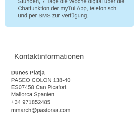
Stunden, 7 Tage die Woche digital über die
Chatfunktion der myTui App, telefonisch
und per SMS zur Verfügung.
Kontaktinformationen
Dunes Platja
PASEO COLON 138-40
ES07458 Can Picafort
Mallorca Spanien
+34 971852485
mmarch@pastorsa.com