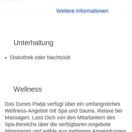
Weitere Informationen
Golf
Golfplatz
Fahrradverleih: gegen Gebühr
Unterhaltung
Fitnessraum: gegen Gebühr
Tennisplatz
Diskothek oder Nachtclub
Wellness
Das Dunes Platja verfügt über ein umfangreiches
Wellness-Angebot mit Spa und Sauna. Relaxe bei
Massagen. Lass Dich von den Mitarbeitern des
Spa-Bereichs über die verfügbaren Angebote
informieren und wähle aus mehreren Anwendungen