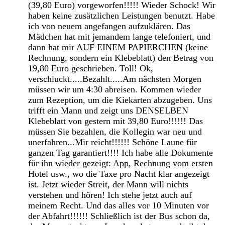
(39,80 Euro) vorgeworfen!!!!! Wieder Schock! Wir
haben keine zusätzlichen Leistungen benutzt. Habe
ich von neuem angefangen aufzuklären. Das
Mädchen hat mit jemandem lange telefoniert, und
dann hat mir AUF EINEM PAPIERCHEN (keine
Rechnung, sondern ein Klebeblatt) den Betrag von
19,80 Euro geschrieben. Toll! Ok,
verschluckt.....Bezahlt.....Am nächsten Morgen
müssen wir um 4:30 abreisen. Kommen wieder
zum Rezeption, um die Kiekarten abzugeben. Uns
trifft ein Mann und zeigt uns DENSELBEN
Klebeblatt von gestern mit 39,80 Euro!!!!!! Das
müssen Sie bezahlen, die Kollegin war neu und
unerfahren...Mir reicht!!!!!! Schöne Laune für
ganzen Tag garantiert!!!! Ich habe alle Dokumente
für ihn wieder gezeigt: App, Rechnung vom ersten
Hotel usw., wo die Taxe pro Nacht klar angezeigt
ist. Jetzt wieder Streit, der Mann will nichts
verstehen und hören! Ich stehe jetzt auch auf
meinem Recht. Und das alles vor 10 Minuten vor
der Abfahrt!!!!!! Schließlich ist der Bus schon da,