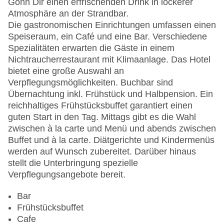
Gönn Dir einen erfrischenden Drink in lockerer
Landeskategorie: 4 Sterne
Atmosphäre an der Strandbar.
Die gastronomischen Einrichtungen umfassen einen
Speiseraum, ein Café und eine Bar. Verschiedene
Spezialitäten erwarten die Gäste in einem
Nichtraucherrestaurant mit Klimaanlage. Das Hotel
bietet eine große Auswahl an
Verpflegungsmöglichkeiten. Buchbar sind
Übernachtung inkl. Frühstück und Halbpension. Ein
reichhaltiges Frühstücksbuffet garantiert einen
guten Start in den Tag. Mittags gibt es die Wahl
zwischen à la carte und Menü und abends zwischen
Buffet und à la carte. Diätgerichte und Kindermenüs
werden auf Wunsch zubereitet. Darüber hinaus
stellt die Unterbringung spezielle
Verpflegungsangebote bereit.
Bar
Frühstücksbuffet
Cafe