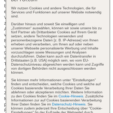
erreichbar sind. Die Rezeption ist rund um die Uhr
besetzt. Eine Gepäckaufbewahrung, ein Safe und
Wir nutzen Cookies und andere Technologien, die für
eine Wechselstube stehen als Serviceleistungen zur
Services und Funktionen auf unserer Website notwendig
sind.
Verfügung. Per WLAN erhalten die Gäste Zugang
zum Internet. Hilfestellung bei der Buchung von
Darüber hinaus und soweit Sie einwilligen und
„Zustimmen“ auswählen, können wir sowie unsere bis zu
Ausflügen wird am Tourdesk geboten. Das Hotel
fünf Partner als Drittanbieter Cookies auf Ihrem Gerät
verfügt über eine Reihe von behindertengerechten
setzen, andere Technologien verwenden und
personenbezogene Daten [z. B. IP-Adresse] von Ihnen
Einrichtungen. Rollstuhlgerechte Einrichtungen sind
erheben und verarbeiten, um Ihnen auf oder neben
vorhanden. Ein schöner Garten und ein Spielplatz
unserer Webseite personalisierte Werbung und Inhalte
gehören zum Gelände der Unterbringung. Zur
vorzuschlagen sowie Messungen und Analysen
durchzuführen. Dabei kann auch ein Datentransfer in
weiteren Einrichtung des Apartmenthotels zählt ein
Drittstaaten [z.B. USA] möglich sein, wo vom EU-
TV-Raum. Wer mit dem Fahrzeug anreist, kann es
Datenschutzniveau abgewichen werden kann und Zugriffe
von dortigen Behörden nicht ausgeschlossen werden
ohne Gebühr auf dem Parkplatz des Hotels
können.
abstellen. Zu den gebotenen Leistungen gehören
Sie können mehr Informationen unter "Einstellungen"
ein Babysitterservice, eine Autovermietung,
finden und entscheiden, welche Cookies und welche auf
medizinische Betreuung, ein Transferservice, ein
Cookies basierende Verarbeitung Ihrer Daten Sie
ablehnen oder akzeptieren möchten. Weitere Information
Zimmerservice, ein Wäscheservice und eine
zu den Cookies finden Sie im
Cookie-Hinweis
. Zusätzliche
Münzwäscherei. Aktive Gäste, die die Umgebung
Informationen zur auf Cookies basierenden Verarbeitung
per Rad entdecken möchten, werden den
Ihrer Daten finden Sie im
Datenschutz-Hinweis
. Sie
können zudem jederzeit Ihre Entscheidung über "Cookie-
Fahrradverleih (gegen Gebühr) zu schätzen wissen,
Einstellungen" [in der Fußzeile der Webseite] durch