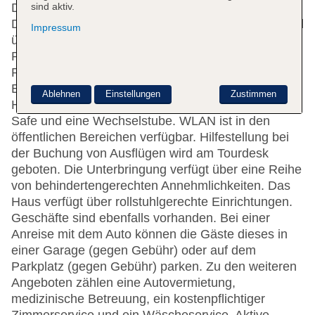
sind aktiv.
Die 11 Suiten, die 43 Einzel- und die 200
Doppelzimmer verteilen sich auf 12 Etagen und sind
Impressum
über einen Aufzug erreichbar. Mehrsprachiges
Personal (Englisch, Deutsch, Französisch) an der
Rezeption im Empfangsbereich steht zur Seite beim
Ein- und Auschecken. Zu den Einrichtungen des
Ablehnen
Einstellungen
Zustimmen
Hotels gehören eine Gepäckaufbewahrung, ein
Safe und eine Wechselstube. WLAN ist in den
öffentlichen Bereichen verfügbar. Hilfestellung bei
der Buchung von Ausflügen wird am Tourdesk
geboten. Die Unterbringung verfügt über eine Reihe
von behindertengerechten Annehmlichkeiten. Das
Haus verfügt über rollstuhlgerechte Einrichtungen.
Geschäfte sind ebenfalls vorhanden. Bei einer
Anreise mit dem Auto können die Gäste dieses in
einer Garage (gegen Gebühr) oder auf dem
Parkplatz (gegen Gebühr) parken. Zu den weiteren
Angeboten zählen eine Autovermietung,
medizinische Betreuung, ein kostenpflichtiger