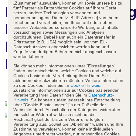
„Zustimmen“ auswählen, können wir sowie unsere bis zu
Hotelbeschreibun
fünf Partner als Drittanbieter Cookies auf Ihrem Gerät
setzen, andere Technologien verwenden und
personenbezogene Daten [z. B. IP-Adresse] von Ihnen
erheben und verarbeiten, um Ihnen auf oder neben
Duo Milan Porta
unserer Webseite personalisierte Werbung und Inhalte
vorzuschlagen sowie Messungen und Analysen
durchzuführen. Dabei kann auch ein Datentransfer in
Nuova, a Tribute
Drittstaaten [z.B. USA] möglich sein, wo vom EU-
Datenschutzniveau abgewichen werden kann und
Zugriffe von dortigen Behörden nicht ausgeschlossen
werden können.
Portfolio Hotel
Sie können mehr Informationen unter "Einstellungen"
finden und entscheiden, welche Cookies und welche auf
Cookies basierende Verarbeitung Ihrer Daten Sie
ablehnen oder akzeptieren möchten. Weitere Information
zu den Cookies finden Sie im
Cookie-Hinweis
.
Das bietet Ihre Unterkunft
Zusätzliche Informationen zur auf Cookies basierenden
Verarbeitung Ihrer Daten finden Sie im
Datenschutz-
Hinweis
. Sie können zudem jederzeit Ihre Entscheidung
über "Cookie-Einstellungen" [in der Fußzeile der
Webseite] durch Ausschalten der Kategorien widerrufen.
Ein solcher Widerruf wirkt sich nicht auf die
Rechtmäßigkeit der bis zum Widerruf erfolgten
Verarbeitung aus. Soweit Sie „Ablehnen“ wählen und Ihre
Zustimmung verweigern, können keine individuellen
Angebote unterbreitet werden, nur notwendige Cookies