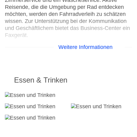
Zimmerservice und ein Wäscheservice. Aktive
Reisende, die die Umgebung per Rad entdecken
möchten, werden den Fahrradverleih zu schätzen
wissen. Zur Unterstützung bei der Kommunikation
und Geschäftlichem bietet das Business-Center ein
Faxgerät.
Weitere Informationen
24h Rezeption
Parkplatz: gegen Gebühr
Check-in von: 15:00:00
Check-out bis: 00:00:00
Konferenzraum
Essen & Trinken
Garage: gegen Gebühr
Garten: ohne Gebühr
Hoteleröffnung: 1960
Hotelsafe
WLAN/WiFi im Hotel
Letzte umfassende Renovierung: 2006
Lift
Anzahl der Konferenzräume: 1