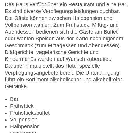
Anzahl der Aufzüge: 1
Das Haus verfügt über ein Restaurant und eine Bar.
Zimmerservice: gegen Gebühr
Es sind diverse Verpflegungsleistungen buchbar.
Gesamtanzahl der Stockwerke: 12
Die Gäste können zwischen Halbpension und
Gesamtanzahl der Zimmer: 254
Vollpension wählen. Zum Frühstück, Mittag- und
Zahlungsarten: American Express, Diners Club,
Abendessen bedienen sich die Gäste am Buffet
EC Maestro, Mastercard, Visa
oder wählen Speisen aus der Karte nach eigenem
Landeskategorie: 4 Sterne
Geschmack (zum Mittagessen und Abendessen).
Diätgerichte, vegetarische Gerichte und
Kindermenüs werden auf Wunsch zubereitet.
Darüber hinaus stellt das Hotel spezielle
Verpflegungsangebote bereit. Die Unterbringung
führt ein Sortiment alkoholischer und alkoholfreier
Getränke.
Bar
Frühstück
Frühstücksbuffet
Vollpension
Halbpension