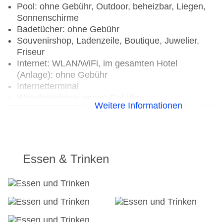
Pool: ohne Gebühr, Outdoor, beheizbar, Liegen,
Sonnenschirme
Badetücher: ohne Gebühr
Souvenirshop, Ladenzeile, Boutique, Juwelier,
Friseur
Internet: WLAN/WiFi, im gesamten Hotel
(Anlage): ohne Gebühr
Internetterminal
Wäscheservice: gegen Gebühr
Weitere Informationen
Concierge Service, Gepäckservice
Zahlungsarten: TUI Card / VISA, MasterCard,
American Express
Haustiere nicht erlaubt
Parkmöglichkeiten: Parkplatz (nach
Essen & Trinken
Verfügbarkeit), bewacht: ohne Gebühr,
Stellplätze, nicht überdacht, Valet Parking
Businesscenter
Tagungseinrichtungen: Konferenzräume: 9,
klimatisierte Tagungsräume, Tageslicht,