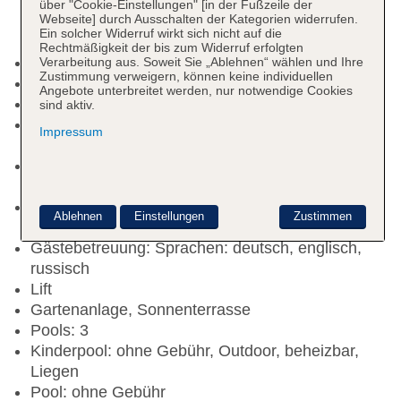
über "Cookie-Einstellungen" [in der Fußzeile der
Webseite] durch Ausschalten der Kategorien widerrufen.
Ein solcher Widerruf wirkt sich nicht auf die
Rechtmäßigkeit der bis zum Widerruf erfolgten
Raucherbereich
Verarbeitung aus. Soweit Sie „Ablehnen“ wählen und Ihre
Zustimmung verweigern, können keine individuellen
Check-in Zeit ab 15:00 Uhr
Angebote unterbreitet werden, nur notwendige Cookies
Check-out Zeit bis 12:00 Uhr
sind aktiv.
Early Check-in: gegen Gebühr, Anfrage &
Impressum
Reservierung notwendig
Late Check-out: gegen Gebühr, Anfrage &
Reservierung notwendig
Rezeption: täglich, Sprachen: deutsch, englisch,
Ablehnen
Einstellungen
Zustimmen
russisch, Geldwechsel möglich
Gästebetreuung: Sprachen: deutsch, englisch,
russisch
Lift
Gartenanlage, Sonnenterrasse
Pools: 3
Kinderpool: ohne Gebühr, Outdoor, beheizbar,
Liegen
Pool: ohne Gebühr