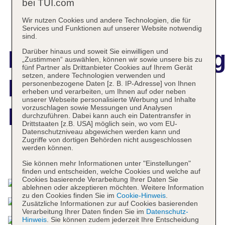
bei TUI.com
Wir nutzen Cookies und andere Technologien, die für
Services und Funktionen auf unserer Website notwendig
sind.
Hotelbeschreibun
Darüber hinaus und soweit Sie einwilligen und
„Zustimmen“ auswählen, können wir sowie unsere bis zu
fünf Partner als Drittanbieter Cookies auf Ihrem Gerät
setzen, andere Technologien verwenden und
Dusit Ajman
personenbezogene Daten [z. B. IP-Adresse] von Ihnen
erheben und verarbeiten, um Ihnen auf oder neben
unserer Webseite personalisierte Werbung und Inhalte
vorzuschlagen sowie Messungen und Analysen
Resort & Villas
durchzuführen. Dabei kann auch ein Datentransfer in
Drittstaaten [z.B. USA] möglich sein, wo vom EU-
Datenschutzniveau abgewichen werden kann und
Zugriffe von dortigen Behörden nicht ausgeschlossen
werden können.
Das bietet Ihre Unterkunft
Sie können mehr Informationen unter "Einstellungen"
finden und entscheiden, welche Cookies und welche auf
Cookies basierende Verarbeitung Ihrer Daten Sie
ablehnen oder akzeptieren möchten. Weitere Information
zu den Cookies finden Sie im
Cookie-Hinweis
.
Zusätzliche Informationen zur auf Cookies basierenden
Verarbeitung Ihrer Daten finden Sie im
Datenschutz-
Hinweis
. Sie können zudem jederzeit Ihre Entscheidung